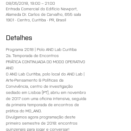
08/05/2018, 19:00 – 21:00
Entrada Comercial do Edifício Newport,
Alameda Dr. Carlos de Carvalho, 655 sala
1901 - Centro, Curitiba - PR, Brasil
Detalhes
Programa 2018 | Polo AND Lab Curitiba
2a. Temporada de Encontros 
PRÁTICA CONTINUADA DO MODO OPERATIVO 
AND
O AND Lab Curitiba, polo local do AND Lab | 
Arte-Pensamento & Políticas da 
Convivência, centro de investigação 
sediado em Lisboa (PT), abriu em novembro 
de 2017 com uma oficina intensiva, seguida 
da primeira temporada de encontros de 
prática do MO_AND. 
Divulgamos agora programação deste 
primeiro semestre de 2018: encontros 
quinzenais para jogar e conversar!