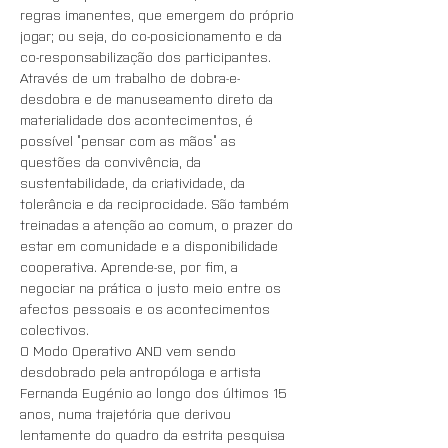
regras imanentes, que emergem do próprio 
jogar; ou seja, do co-posicionamento e da 
co-responsabilização dos participantes. 
Através de um trabalho de dobra-e-
desdobra e de manuseamento direto da 
materialidade dos acontecimentos, é 
possível “pensar com as mãos” as 
questões da convivência, da 
sustentabilidade, da criatividade, da 
tolerância e da reciprocidade. São também 
treinadas a atenção ao comum, o prazer do 
estar em comunidade e a disponibilidade 
cooperativa. Aprende-se, por fim, a 
negociar na prática o justo meio entre os 
afectos pessoais e os acontecimentos 
colectivos.
O Modo Operativo AND vem sendo 
desdobrado pela antropóloga e artista 
Fernanda Eugénio ao longo dos últimos 15 
anos, numa trajetória que derivou 
lentamente do quadro da estrita pesquisa 