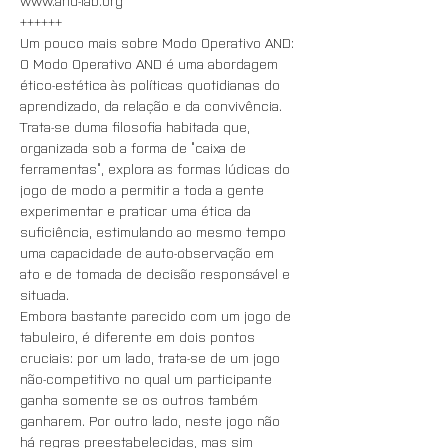
www.and-lab.org
++++++
Um pouco mais sobre Modo Operativo AND:
O Modo Operativo AND é uma abordagem 
ético-estética às políticas quotidianas do 
aprendizado, da relação e da convivência. 
Trata-se duma filosofia habitada que, 
organizada sob a forma de “caixa de 
ferramentas”, explora as formas lúdicas do 
jogo de modo a permitir a toda a gente 
experimentar e praticar uma ética da 
suficiência, estimulando ao mesmo tempo 
uma capacidade de auto-observação em 
ato e de tomada de decisão responsável e 
situada. 
Embora bastante parecido com um jogo de 
tabuleiro, é diferente em dois pontos 
cruciais: por um lado, trata-se de um jogo 
não-competitivo no qual um participante 
ganha somente se os outros também 
ganharem. Por outro lado, neste jogo não 
há regras preestabelecidas, mas sim 