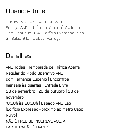
Quando-Onde
29/11/2023, 18:30 – 20:30 WET
Espaço AND Lab (metro à porta), Av. Infante
Dom Henrique 334 | Edifício Expresso, piso
3 - Salas 9-10 | Lisboa, Portugal
Detalhes
AND Todes | Temporada de Prática Aberta 
Regular do Modo Operativo AND
com Fernanda Eugenio | Encontros 
mensais às quartas | Entrada Livre
20 de setembro | 25 de outubro | 29 de 
novembro
18:30h às 20:30h | Espaço AND Lab 
[Edifício Expresso - próximo ao metro Cabo 
Ruivo]
NÃO É PRECISO INSCREVER-SE, A 
PARTICIPAÇÃO É LIVRE :)