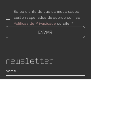
Estou ciente de que os meus dados 
serão respeitados de acordo com as 
Políticas de Privacidade
 do site.
*
ENVIAR
Newsletter
Nome
Email
*
ASSINAR
Desejo receber newsletters e 
novidades do AND Lab. Estou ciente 