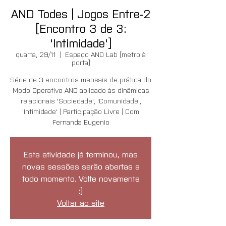
AND Todes | Jogos Entre-2
[Encontro 3 de 3:
'Intimidade']
quarta, 29/11
  |  
Espaço AND Lab (metro à
porta)
Série de 3 encontros mensais de prática do
Modo Operativo AND aplicado às dinâmicas
relacionais 'Sociedade', 'Comunidade',
'Intimidade' | Participação Livre | Com
Fernanda Eugenio
Esta atividade já terminou, mas
novas sessões serão abertas a
todo momento. Volte novamente
:)
Voltar ao site