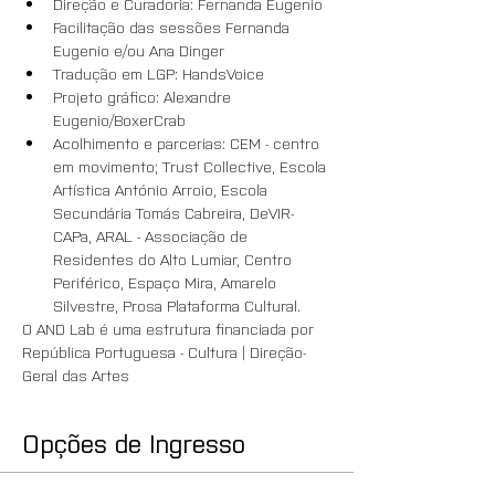
Direção e Curadoria: Fernanda Eugenio
Facilitação das sessões Fernanda 
Eugenio e/ou Ana Dinger
Tradução em LGP: HandsVoice
Projeto gráfico: Alexandre 
Eugenio/BoxerCrab
Acolhimento e parcerias: CEM - centro 
em movimento; Trust Collective, Escola 
Artística António Arroio, Escola 
Secundária Tomás Cabreira, DeVIR-
CAPa, ARAL - Associação de 
Residentes do Alto Lumiar, Centro 
Periférico, Espaço Mira, Amarelo 
Silvestre, Prosa Plataforma Cultural.
O AND Lab é uma estrutura financiada por 
República Portuguesa - Cultura | Direção-
Geral das Artes
Opções de Ingresso