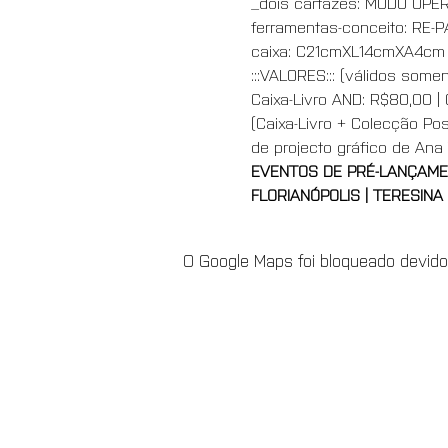
_dois cartazes: MODO OPE
ferramentas-conceito: RE-
caixa: C21cmXL14cmXA4cm _
:::VALORES::: (válidos so
Caixa-Livro AND: R$80,00 | 
(Caixa-Livro + Colecção Pos
de projecto gráfico de Ana
EVENTOS DE PRÉ-LANÇAME
FLORIANÓPOLIS | TERESINA |
O Google Maps foi bloqueado devido