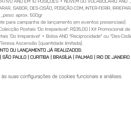
RATIVO AND EM 10 POSIÇÕES + NUVEM DO VOCABULÁRIO AND _s
PARAR, SABOR, DES-CISÃO, POSIÇÃO-COM, INTER-FERIR, IRREPA
peso: aprox. 500gr  
mente para campanha de lançamento em eventos presenciais) 
Colecção Postais 'Do Irreparável': R$35,00 | Kit Promocional d
tais 'Do Irreparável' + Bolsa AND "Reciprocidade" ou "Des-Cisão
 Teresa Ascensão (quantidade limitada).
NTO OU LANÇAMENTO JÁ REALIZADOS:
 SÃO PAULO | CURITIBA | BRASÍLIA | PALMAS | RIO DE JANEIRO 
 às suas configurações de cookies funcionais e análises.