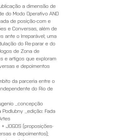
publicação a dimensão de 
dade do Modo Operativo AND 
omada de posição-com e 
ões e Conversas, além de 
s ante o Irreparável; uma 
dulação do Re-parar e do 
 Jogos de Zona de 
s e artigos que exploram 
onversas e depoimentos 
bito da parceria entre o 
l independente do Rio de 
Eugenio _concepção 
na Podlubny _edição: Fada 
Artes
) + JOGOS (proposições-
rsas e depoimentos); 