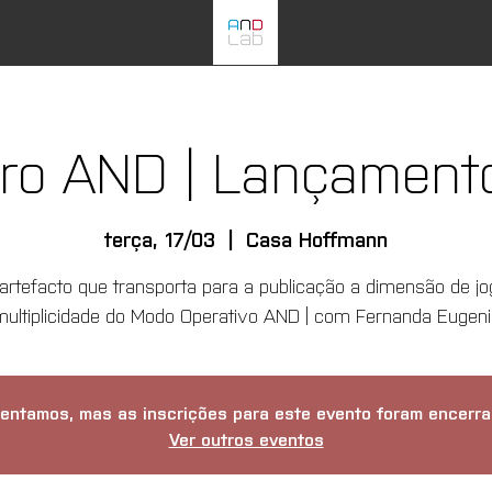
vro AND | Lançamento
terça, 17/03
  |  
Casa Hoffmann
-artefacto que transporta para a publicação a dimensão de jo
multiplicidade do Modo Operativo AND | com Fernanda Eugeni
entamos, mas as inscrições para este evento foram encerra
Ver outros eventos