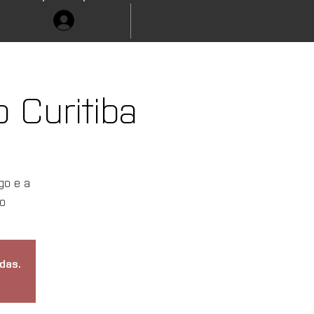
 Curitiba
go e a
o
das.