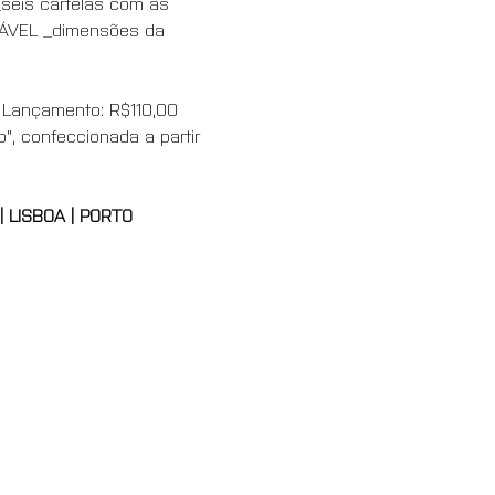
eis cartelas com as 
RÁVEL _dimensões da 
e Lançamento: R$110,00 
", confeccionada a partir 
| LISBOA | PORTO