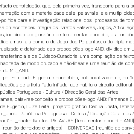
efacto-constelação, que, pela primeira vez, transporta para a 
imentação com a materialidade da(s) palavra(s) e a multiplici
co-política para a investigação relacional dos  processos de t
do acontecer. Integra os livretos Palavras, Jogos, Articulaç
as, incluindo um glossário de ferramentas-conceito, as Posiçõe
; diagramas tais como o do Jogo das Perguntas, o da tripla mo
ctualizado e detalhado das proposições-jogo AND, dividido em
Transferência e de Cuidado-Curadoria; uma compilação de texto
fia habitada de modo cruzado e não-linear e uma reunião de c
es do MO_AND.
ta por Fernanda Eugenio e concebida, colaborativamente, no âm
icações de artista Fada Inflada, que habita o circuito editoria
ública Portuguesa - Cultura / Direcção Geral das Artes.  
agramas, palavras-conceito e proposições-jogo AND: Fernanda 
nda Eugenio, Luiza Leite _projecto gráfico: Cecília Costa, Tatia
b _apoio: República Portuguesa - Cultura / Direcção Geral das 
cartão  _quatro livretos: PALAVRAS (ferramentas-conceito AND
(reunião de textos e artigos) + CONVERSAS (reunião de conve