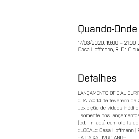
Quando-Onde
17/03/2020, 19:00 – 21:00
Casa Hoffmann, R. Dr. Claud
Detalhes
LANÇAMENTO OFICIAL CURIT
:::DATA::: 14 de fevereiro d
_exibição de vídeos inédit
_somente nos lançamentos p
(ed. limitada) com oferta d
:::LOCAL::: Casa Hoffmann | 
:::A CAIXA-LIVRO AND::: 