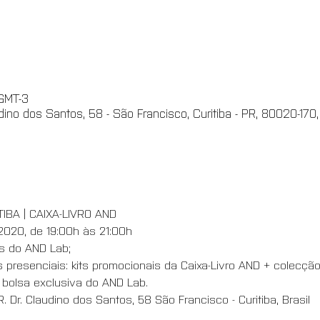
 GMT-3
ino dos Santos, 58 - São Francisco, Curitiba - PR, 80020-170, 
IBA | CAIXA-LIVRO AND 
e 2020, de 19:00h às 21:00h
os do AND Lab;
resenciais: kits promocionais da Caixa-Livro AND + colecção d
e bolsa exclusiva do AND Lab.
R. Dr. Claudino dos Santos, 58 São Francisco - Curitiba, Brasil