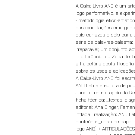
A Caixa-Livro AND é um art
jogo performativo, a exper
- metodologia ético-artísti
das modulações emergentes 
dois cartazes e seis cartel
série de palavras-palestra
Irreparável; um conjunto a
Interferência, de Zona de 
a trajectória desta filoso
sobre os usos e aplicaçõ
A Caixa-Livro AND foi escri
AND Lab e a editora de publ
Janeiro, com o apoio da Rep
ficha técnica: _textos, di
editorial: Ana Dinger, Ferna
Inflada _realização: AND La
conteúdo: _caixa de papel-
jogo AND) + ARTICULAÇÕES 