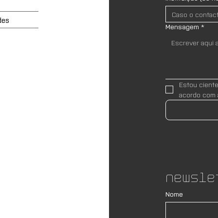
des
Mensagem
*
Estou cient
acordo com 
Newsle
Nome