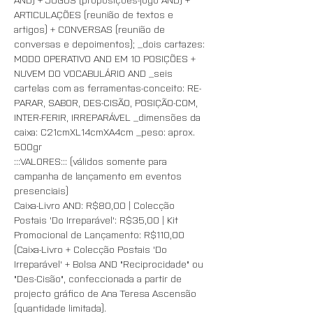
ARTICULAÇÕES (reunião de textos e 
artigos) + CONVERSAS (reunião de 
conversas e depoimentos); _dois cartazes: 
MODO OPERATIVO AND EM 10 POSIÇÕES + 
NUVEM DO VOCABULÁRIO AND _seis 
cartelas com as ferramentas-conceito: RE-
PARAR, SABOR, DES-CISÃO, POSIÇÃO-COM, 
INTER-FERIR, IRREPARÁVEL _dimensões da 
caixa: C21cmXL14cmXA4cm _peso: aprox. 
500gr  
:::VALORES::: (válidos somente para 
campanha de lançamento em eventos 
presenciais) 
Caixa-Livro AND: R$80,00 | Colecção 
Postais 'Do Irreparável': R$35,00 | Kit 
Promocional de Lançamento: R$110,00 
(Caixa-Livro + Colecção Postais 'Do 
Irreparável' + Bolsa AND "Reciprocidade" ou 
"Des-Cisão", confeccionada a partir de 
projecto gráfico de Ana Teresa Ascensão 
(quantidade limitada).