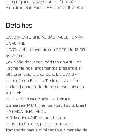
Casa Líquida, R. Alves Guimarães, 1417 -
Pinheiros, São Paulo - SP, 05410-002, Brasil
Detalhes
LANÇAMENTO OFICIAL SÃO PAULO | CAIXA-
LIVRO AND 
:::DATA::: 14 de fevereiro de 2020, de 19:00h 
às 21:00h
_exibição de vídeos inéditos do AND Lab;
_somente nos lançamentos presenciais: 
kits promocionais da Caixa-Livro AND + 
colecção de Postais 'Do Irreparável' (ed. 
limitada) com oferta de bolsa exclusiva do 
AND Lab.
:::LOCAL::: Casa Líquida | Rua Alves 
Guimarães 1417 Pinheiros - São Paulo, Brasil 
:::A CAIXA-LIVRO AND::: 
A Caixa-Livro AND é um artefacto-
constelação, que, pela primeira vez, 
transporta para a publicação a dimensão de 