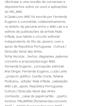
não-linear e uma reunião de conversas e 
depoimentos sobre os usos e aplicações 
do MO_AND.
A Caixa-Livro AND foi escrita por Fernanda 
Eugenio e concebida, colaborativamente, 
no âmbito da parceria entre o AND Lab e a 
editora de publicações de artista Fada 
Inflada, que habita o circuito editorial 
independente do Rio de Janeiro, com o 
apoio da República Portuguesa - Cultura / 
Direcção Geral das Artes.  
ficha técnica: _textos, diagramas, palavras-
conceito e proposições-jogo AND: 
Fernanda Eugenio _concepção editorial: 
Ana Dinger, Fernanda Eugenio, Luiza Leite 
_projecto gráfico: Cecília Costa, Tatiana 
Podlubny _edição: Fada Inflada _realização: 
AND Lab _apoio: República Portuguesa - 
Cultura / Direcção Geral das Artes
conteúdo: _caixa de papel-cartão  _quatro 
livretos: PALAVRAS (ferramentas-conceito 
AND) + JOGOS (proposições-jogo AND) + 