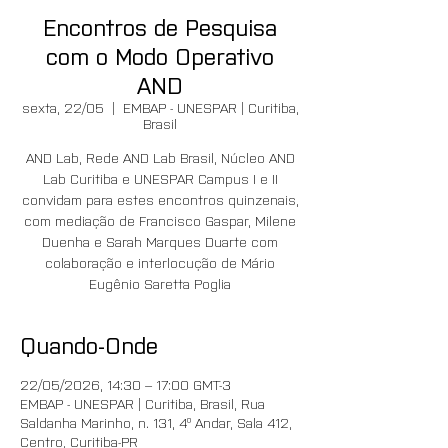
Encontros de Pesquisa
com o Modo Operativo
AND
sexta, 22/05
  |  
EMBAP - UNESPAR | Curitiba,
Brasil
AND Lab, Rede AND Lab Brasil, Núcleo AND
Lab Curitiba e UNESPAR Campus I e II
convidam para estes encontros quinzenais,
com mediação de Francisco Gaspar, Milene
Duenha e Sarah Marques Duarte com
colaboração e interlocução de Mário
Eugênio Saretta Poglia
Quando-Onde
22/05/2026, 14:30 – 17:00 GMT-3
EMBAP - UNESPAR | Curitiba, Brasil, Rua
Saldanha Marinho, n. 131, 4º Andar, Sala 412,
Centro, Curitiba-PR