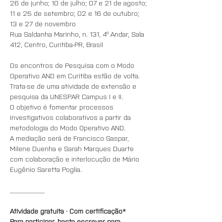
26 de junho; 10 de julho; 07 e 21 de agosto; 
11 e 25 de setembro; 02 e 16 de outubro; 
13 e 27 de novembro
Rua Saldanha Marinho, n. 131, 4º Andar, Sala 
412, Centro, Curitiba-PR, Brasil
Os encontros de Pesquisa com o Modo 
Operativo AND em Curitiba estão de volta.  
Trata-se de uma atividade de extensão e 
pesquisa da UNESPAR Campus I e II. 
O objetivo é fomentar processos 
investigativos colaborativos a partir da 
metodologia do Modo Operativo AND. 
A mediação será de Francisco Gaspar, 
Milene Duenha e Sarah Marques Duarte 
com colaboração e interlocução de Mário 
Eugênio Saretta Poglia.
__________
Atividade gratuita · Com certificação*
Para participar, basta escrever para 