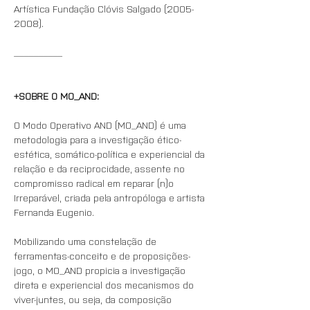
Artística Fundação Clóvis Salgado (2005-
2008).
__________
+SOBRE O MO_AND:
O Modo Operativo AND (MO_AND) é uma 
metodologia para a investigação ético-
estética, somático-política e experiencial da 
relação e da reciprocidade, assente no 
compromisso radical em reparar (n)o 
Irreparável, criada pela antropóloga e artista 
Fernanda Eugenio.
Mobilizando uma constelação de 
ferramentas-conceito e de proposições-
jogo, o MO_AND propicia a investigação 
direta e experiencial dos mecanismos do 
viver-juntes, ou seja, da composição 