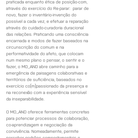
praticada enquanto ética de posição-com, 
através do exercício do Re-parar:  parar de 
novo, fazer o inventário-invenção do 
possível a cada vez, e efetuar a reparação 
através do cuidado-curadoria duracional 
das relações. Praticando uma consciência 
encarnada e modos de fazer baseados na 
circunscrição do comum e na 
performatividade do afeto, que colocam 
num mesmo plano o pensar, o sentir e o 
fazer, o MO_AND abre caminho para a 
emergência de paisagens colaborativas e 
territórios de suficiência, baseados no 
exercício co(m)passionado da presença e 
na reconexão com a experiência sensível 
da inseparabilidade.
O MO_AND oferece ferramentas concretas 
para potenciar processos de colaboração, 
co-aprendizagem e negociação da 
convivência. Nomeadamente, permite 
perceber padrões comportamentais e 