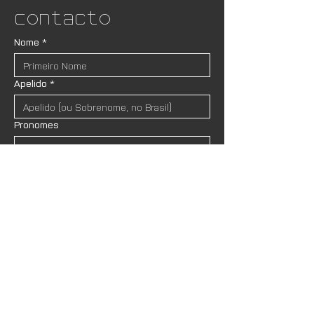
Contacto
Nome
*
Apelido
*
Pronomes
Email
*
Instituição (se houver)
Mensagem
*