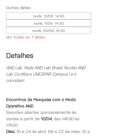
Outras datas
sexta, 21/08, 14:30
sexta, 11/09, 14:30
sexta, 25/09, 14:30
Ver todas as 7 datas
Detalhes
AND Lab, Rede AND Lab Brasil, Núcleo AND 
Lab Curitiba e UNESPAR Campus I e II 
convidam:
Encontros de Pesquisa com o Modo 
Operativo AND
Sessões abertas quinzenalmente às 
sextas a partir de 
10/04
, das 14h30 às 
17h00
Dias:
 10 e 24 de abril; 08 e 22 de maio; 12 e 