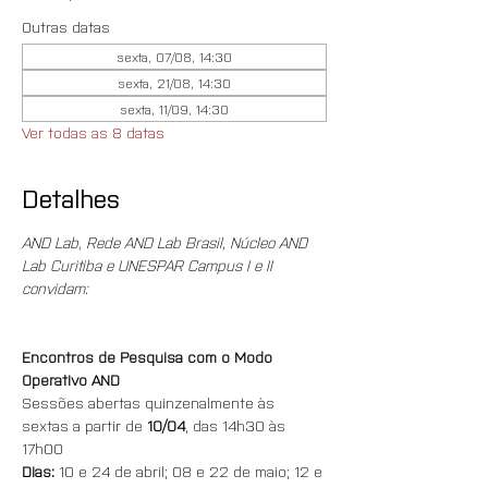
Outras datas
sexta, 07/08, 14:30
sexta, 21/08, 14:30
sexta, 11/09, 14:30
Ver todas as 8 datas
Detalhes
AND Lab, Rede AND Lab Brasil, Núcleo AND 
Lab Curitiba e UNESPAR Campus I e II 
convidam:
Encontros de Pesquisa com o Modo 
Operativo AND
Sessões abertas quinzenalmente às 
sextas a partir de 
10/04
, das 14h30 às 
17h00
Dias:
 10 e 24 de abril; 08 e 22 de maio; 12 e 