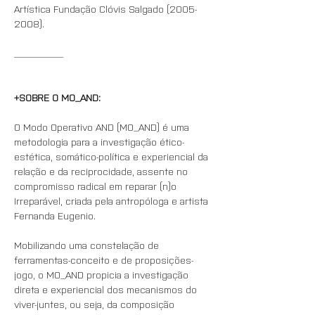
Artística Fundação Clóvis Salgado (2005-
2008).
__________
+SOBRE O MO_AND:
O Modo Operativo AND (MO_AND) é uma 
metodologia para a investigação ético-
estética, somático-política e experiencial da 
relação e da reciprocidade, assente no 
compromisso radical em reparar (n)o 
Irreparável, criada pela antropóloga e artista 
Fernanda Eugenio.
Mobilizando uma constelação de 
ferramentas-conceito e de proposições-
jogo, o MO_AND propicia a investigação 
direta e experiencial dos mecanismos do 
viver-juntes, ou seja, da composição 