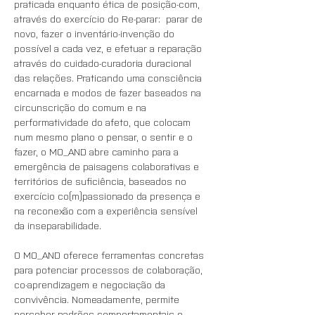
praticada enquanto ética de posição-com, 
através do exercício do Re-parar:  parar de 
novo, fazer o inventário-invenção do 
possível a cada vez, e efetuar a reparação 
através do cuidado-curadoria duracional 
das relações. Praticando uma consciência 
encarnada e modos de fazer baseados na 
circunscrição do comum e na 
performatividade do afeto, que colocam 
num mesmo plano o pensar, o sentir e o 
fazer, o MO_AND abre caminho para a 
emergência de paisagens colaborativas e 
territórios de suficiência, baseados no 
exercício co(m)passionado da presença e 
na reconexão com a experiência sensível 
da inseparabilidade.
O MO_AND oferece ferramentas concretas 
para potenciar processos de colaboração, 
co-aprendizagem e negociação da 
convivência. Nomeadamente, permite 
perceber padrões comportamentais e 