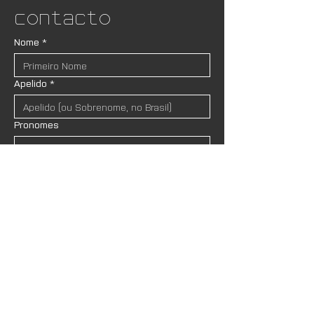
Contacto
Nome
*
Apelido
*
Pronomes
Email
*
Instituição (se houver)
Mensagem
*