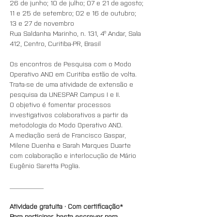
26 de junho; 10 de julho; 07 e 21 de agosto; 
11 e 25 de setembro; 02 e 16 de outubro; 
13 e 27 de novembro
Rua Saldanha Marinho, n. 131, 4º Andar, Sala 
412, Centro, Curitiba-PR, Brasil
Os encontros de Pesquisa com o Modo 
Operativo AND em Curitiba estão de volta.  
Trata-se de uma atividade de extensão e 
pesquisa da UNESPAR Campus I e II. 
O objetivo é fomentar processos 
investigativos colaborativos a partir da 
metodologia do Modo Operativo AND. 
A mediação será de Francisco Gaspar, 
Milene Duenha e Sarah Marques Duarte 
com colaboração e interlocução de Mário 
Eugênio Saretta Poglia.
__________
Atividade gratuita · Com certificação*
Para participar, basta escrever para 