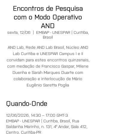
Encontros de Pesquisa
com o Modo Operativo
AND
sexta, 12/06
  |  
EMBAP - UNESPAR | Curitiba,
Brasil
AND Lab, Rede AND Lab Brasil, Núcleo AND
Lab Curitiba e UNESPAR Campus I e II
convidam para estes encontros quinzenais,
com mediação de Francisco Gaspar, Milene
Duenha e Sarah Marques Duarte com
colaboração e interlocução de Mário
Eugênio Saretta Poglia
Quando-Onde
12/06/2026, 14:30 – 17:00 GMT-3
EMBAP - UNESPAR | Curitiba, Brasil, Rua
Saldanha Marinho, n. 131, 4º Andar, Sala 412,
Centro, Curitiba-PR