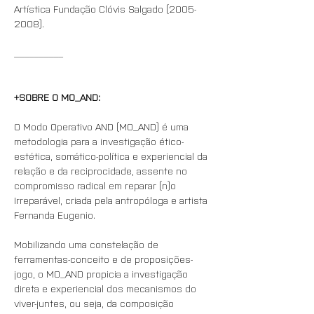
Artística Fundação Clóvis Salgado (2005-
2008).
__________
+SOBRE O MO_AND:
O Modo Operativo AND (MO_AND) é uma 
metodologia para a investigação ético-
estética, somático-política e experiencial da 
relação e da reciprocidade, assente no 
compromisso radical em reparar (n)o 
Irreparável, criada pela antropóloga e artista 
Fernanda Eugenio.
Mobilizando uma constelação de 
ferramentas-conceito e de proposições-
jogo, o MO_AND propicia a investigação 
direta e experiencial dos mecanismos do 
viver-juntes, ou seja, da composição 