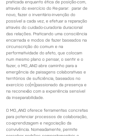
praticada enquanto ética de posição-com, 
através do exercício do Re-parar:  parar de 
novo, fazer o inventário-invenção do 
possível a cada vez, e efetuar a reparação 
através do cuidado-curadoria duracional 
das relações. Praticando uma consciência 
encarnada e modos de fazer baseados na 
circunscrição do comum e na 
performatividade do afeto, que colocam 
num mesmo plano o pensar, o sentir e o 
fazer, o MO_AND abre caminho para a 
emergência de paisagens colaborativas e 
territórios de suficiência, baseados no 
exercício co(m)passionado da presença e 
na reconexão com a experiência sensível 
da inseparabilidade.
O MO_AND oferece ferramentas concretas 
para potenciar processos de colaboração, 
co-aprendizagem e negociação da 
convivência. Nomeadamente, permite 
perceber padrões comportamentais e 