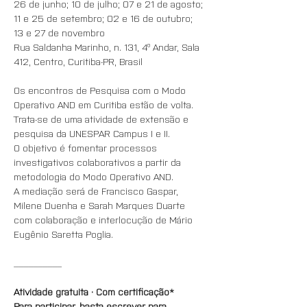
26 de junho; 10 de julho; 07 e 21 de agosto; 
11 e 25 de setembro; 02 e 16 de outubro; 
13 e 27 de novembro
Rua Saldanha Marinho, n. 131, 4º Andar, Sala 
412, Centro, Curitiba-PR, Brasil
Os encontros de Pesquisa com o Modo 
Operativo AND em Curitiba estão de volta.  
Trata-se de uma atividade de extensão e 
pesquisa da UNESPAR Campus I e II. 
O objetivo é fomentar processos 
investigativos colaborativos a partir da 
metodologia do Modo Operativo AND. 
A mediação será de Francisco Gaspar, 
Milene Duenha e Sarah Marques Duarte 
com colaboração e interlocução de Mário 
Eugênio Saretta Poglia.
__________
Atividade gratuita · Com certificação*
Para participar, basta escrever para 