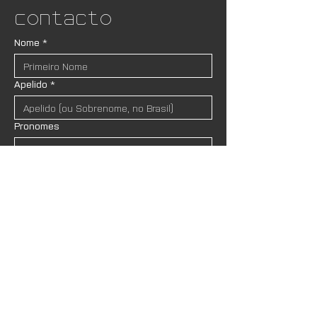
Contacto
Nome
*
Apelido
*
Pronomes
Email
*
Instituição (se houver)
Mensagem
*