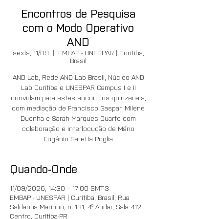
Encontros de Pesquisa
com o Modo Operativo
AND
sexta, 11/09
  |  
EMBAP - UNESPAR | Curitiba,
Brasil
AND Lab, Rede AND Lab Brasil, Núcleo AND
Lab Curitiba e UNESPAR Campus I e II
convidam para estes encontros quinzenais,
com mediação de Francisco Gaspar, Milene
Duenha e Sarah Marques Duarte com
colaboração e interlocução de Mário
Eugênio Saretta Poglia
Quando-Onde
11/09/2026, 14:30 – 17:00 GMT-3
EMBAP - UNESPAR | Curitiba, Brasil, Rua
Saldanha Marinho, n. 131, 4º Andar, Sala 412,
Centro, Curitiba-PR