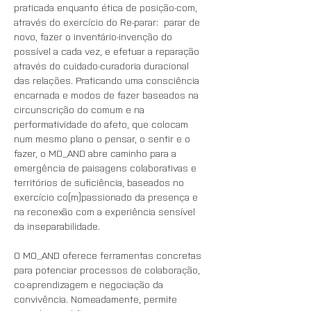
praticada enquanto ética de posição-com, 
através do exercício do Re-parar:  parar de 
novo, fazer o inventário-invenção do 
possível a cada vez, e efetuar a reparação 
através do cuidado-curadoria duracional 
das relações. Praticando uma consciência 
encarnada e modos de fazer baseados na 
circunscrição do comum e na 
performatividade do afeto, que colocam 
num mesmo plano o pensar, o sentir e o 
fazer, o MO_AND abre caminho para a 
emergência de paisagens colaborativas e 
territórios de suficiência, baseados no 
exercício co(m)passionado da presença e 
na reconexão com a experiência sensível 
da inseparabilidade.
O MO_AND oferece ferramentas concretas 
para potenciar processos de colaboração, 
co-aprendizagem e negociação da 
convivência. Nomeadamente, permite 