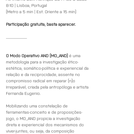
8-10 | Lisboa, Portugal
(Metro a 5 min | Est. Oriente a 15 min)
Participação gratuita, basta aparecer.
__________
O Modo Operativo AND (MO_AND)
 é uma 
metodologia para a investigação ético-
estética, somático-política e experiencial da 
relação e da reciprocidade, assente no 
compromisso radical em reparar (n)o 
Irreparável, criada pela antropóloga e artista 
Fernanda Eugenio.
Mobilizando uma constelação de 
ferramentas-conceito e de proposições-
jogo, o MO_AND propicia a investigação 
direta e experiencial dos mecanismos do 
viver-juntes, ou seja, da composição 