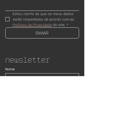
Estou ciente de que os meus dados 
serão respeitados de acordo com as 
Políticas de Privacidade
 do site.
*
ENVIAR
Newsletter
Nome
Email
*
ASSINAR
Desejo receber newsletters e 
novidades do AND Lab. Estou ciente 