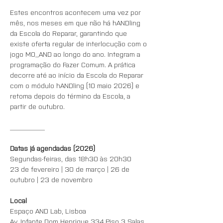
Estes encontros acontecem uma vez por 
mês, nos meses em que não há hANDling 
da Escola do Reparar, garantindo que 
existe oferta regular de interlocução com o 
jogo MO_AND ao longo do ano. Integram a 
programação do Fazer Comum. A prática 
decorre até ao início da Escola do Reparar 
com o módulo hANDling (10 maio 2026) e 
retoma depois do término da Escola, a 
partir de outubro.
__________
Datas já agendadas (2026)
Segundas-feiras, das 18h30 às 20h30
23 de fevereiro | 30 de março | 26 de 
outubro | 23 de novembro
Local
Espaço AND Lab, Lisboa
Av. Infante Dom Henrique 334 Piso 3 Salas 