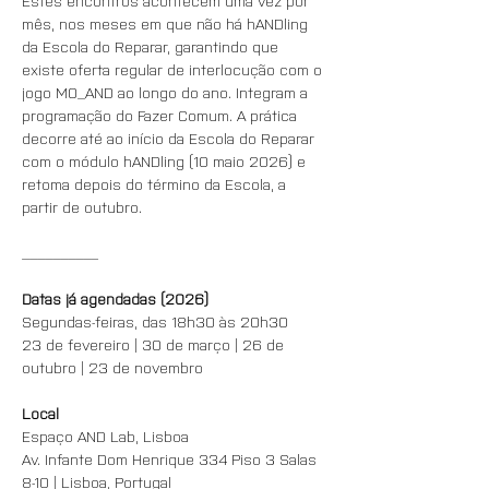
Estes encontros acontecem uma vez por 
mês, nos meses em que não há hANDling 
da Escola do Reparar, garantindo que 
existe oferta regular de interlocução com o 
jogo MO_AND ao longo do ano. Integram a 
programação do Fazer Comum. A prática 
decorre até ao início da Escola do Reparar 
com o módulo hANDling (10 maio 2026) e 
retoma depois do término da Escola, a 
partir de outubro.
__________
Datas já agendadas (2026)
Segundas-feiras, das 18h30 às 20h30
23 de fevereiro | 30 de março | 26 de 
outubro | 23 de novembro
Local
Espaço AND Lab, Lisboa
Av. Infante Dom Henrique 334 Piso 3 Salas 
8-10 | Lisboa, Portugal