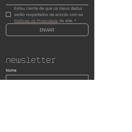
Estou ciente de que os meus dados 
serão respeitados de acordo com as 
Políticas de Privacidade
 do site.
*
ENVIAR
Newsletter
Nome
Email
*
ASSINAR
Desejo receber newsletters e 
novidades do AND Lab. Estou ciente 
de que os meus dados serão 