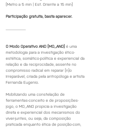
(Metro a 5 min | Est. Oriente a 15 min)
Participação gratuita, basta aparecer.
__________
O Modo Operativo AND (MO_AND)
 é uma 
metodologia para a investigação ético-
estética, somático-política e experiencial da 
relação e da reciprocidade, assente no 
compromisso radical em reparar (n)o 
Irreparável, criada pela antropóloga e artista 
Fernanda Eugenio.
Mobilizando uma constelação de 
ferramentas-conceito e de proposições-
jogo, o MO_AND propicia a investigação 
direta e experiencial dos mecanismos do 
viver-juntes, ou seja, da composição 
praticada enquanto ética de posição-com, 