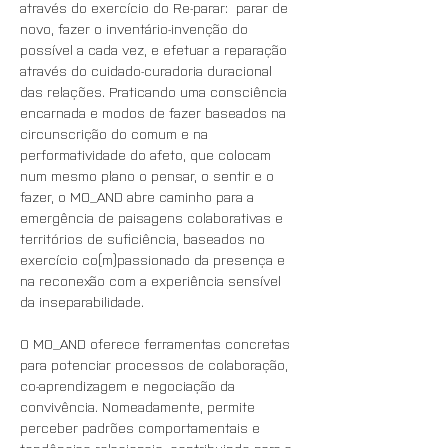
através do exercício do Re-parar:  parar de 
novo, fazer o inventário-invenção do 
possível a cada vez, e efetuar a reparação 
através do cuidado-curadoria duracional 
das relações. Praticando uma consciência 
encarnada e modos de fazer baseados na 
circunscrição do comum e na 
performatividade do afeto, que colocam 
num mesmo plano o pensar, o sentir e o 
fazer, o MO_AND abre caminho para a 
emergência de paisagens colaborativas e 
territórios de suficiência, baseados no 
exercício co(m)passionado da presença e 
na reconexão com a experiência sensível 
da inseparabilidade.
O MO_AND oferece ferramentas concretas 
para potenciar processos de colaboração, 
co-aprendizagem e negociação da 
convivência. Nomeadamente, permite 
perceber padrões comportamentais e 