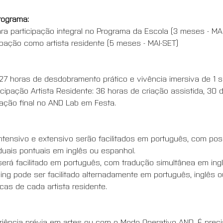
rograma:
ra participação integral no Programa da Escola (3 meses - MAI
cipação como artista residente (5 meses - MAI-SET)
, 27 horas de desdobramento prático e vivência imersiva de 1 
cipação Artista Residente: 36 horas de criação assistida, 30 
ação final no AND Lab em Festa.
tensivo e extensivo serão facilitados em português, com poss
duais pontuais em inglês ou espanhol.
rá facilitado em português, com tradução simultânea em ingl
ng pode ser facilitado alternadamente em português, inglês o
as de cada artista residente.
riência prévia em artes ou com o Modo Operativo AND. É precis