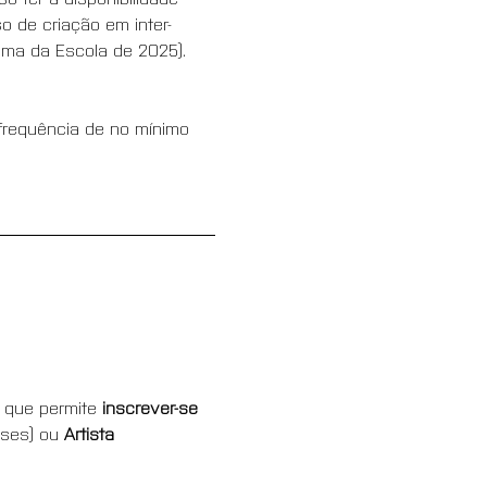
o de criação em inter-
ema da Escola de 2025).
 frequência de no mínimo 
 que permite 
inscrever-se 
ses) ou 
Artista 