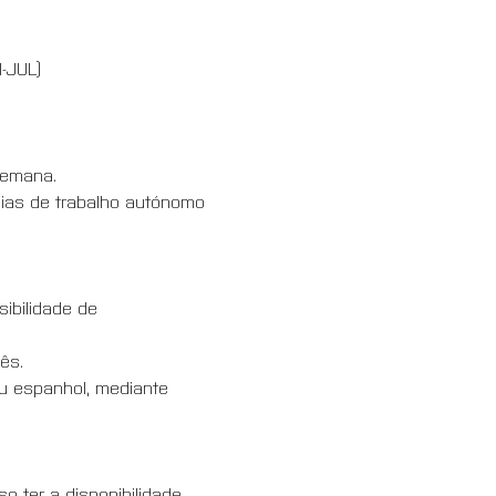
-JUL)
semana.
dias de trabalho autónomo 
ibilidade de 
ês.
u espanhol, mediante 
o ter a disponibilidade 