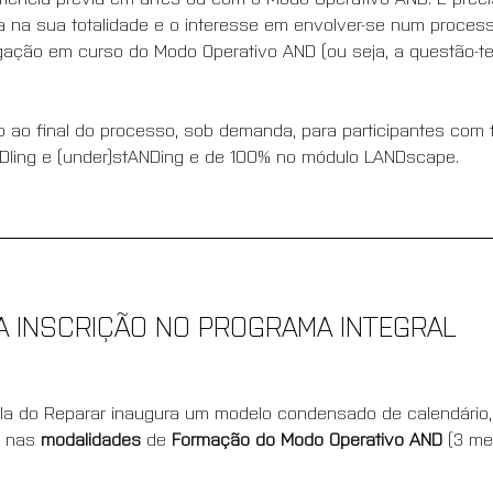
 na sua totalidade e o interesse em envolver-se num process
gação em curso do Modo Operativo AND (ou seja, a questão-t
do ao final do processo, sob demanda, para participantes com
ling e (under)stANDing e de 100% no módulo LANDscape.
A INSCRIÇÃO NO PROGRAMA INTEGRAL
la do Reparar inaugura um modelo condensado de calendário,
, nas 
modalidades
 de 
Formação do Modo Operativo AND 
(3 me