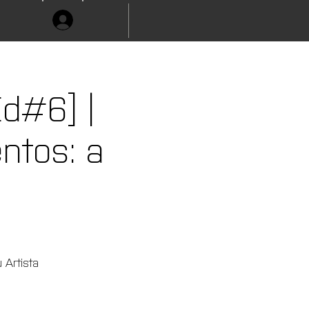
d#6] |
ntos: a
a
 Artista