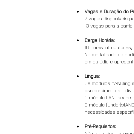
Vagas e Duração do P
7 vagas disponíveis pa
 3 vagas para a parti
Carga Horária:
10 horas introdutórias
Na modalidade de parti
em estúdio e apresent
Língua:
Os módulos hANDling in
esclarecimentos indivi
O módulo LANDscape se
O módulo (under)stANDi
necessidades específic
Pré-Requisitos:
Não é preciso ter expe