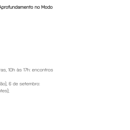
e Aprofundamento no Modo 
ras, 10h às 17h: encontros 
rão), 6 de setembro: 
tes); 