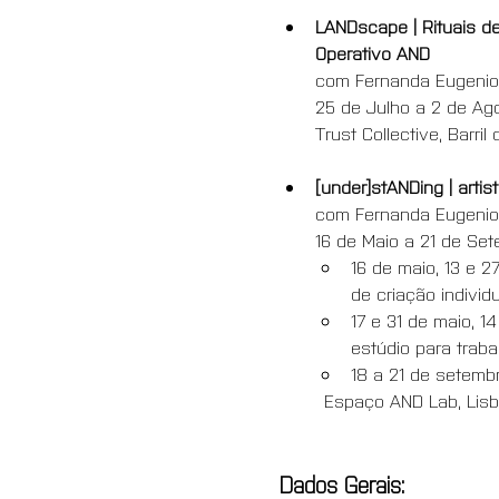
LANDscape | Rituais d
Operativo AND
com Fernanda Eugenio,
25 de Julho a 2 de Ago
Trust Collective, Barril
[under]stANDing | arti
com Fernanda Eugenio
16 de Maio a 21 de Se
16 de maio, 13 e 2
de criação individu
17 e 31 de maio, 1
estúdio para trabal
18 a 21 de setembr
Espaço AND Lab, Lis
Dados Gerais: