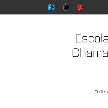
Escol
Chamad
Partici