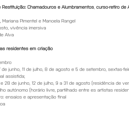
e Restituição: Chamadouros e Alumbramentos
, 
curso-retiro d
 Mariana Pimentel e Manoela Rangel 
sto, vivência imersiva
 de Alva
stas residentes em criação
tembro
7 de junho, 11 de julho, 8 de agosto e 5 de setembro, sextas-fei
al assistida;
4 e 28 de junho, 12 de julho, 9 a 31 de agosto (residência de ve
ho autónomo (horário livre, partilhado entre es artistas residen
o: ensaios e apresentação final
boa