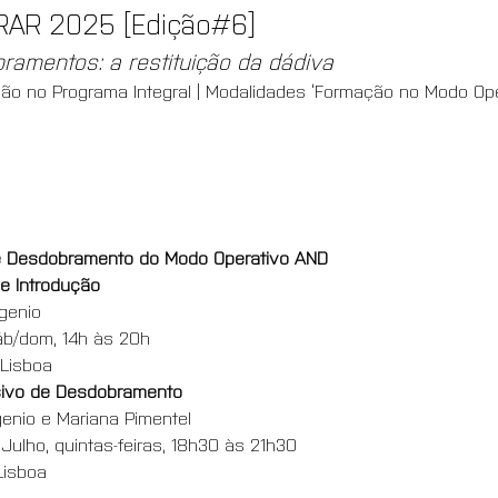
AR 2025 [Edição#6]
amentos: a restituição da dádiva
ção no Programa Integral | Modalidades ‘Formação no Modo Oper
 e Desdobramento do Modo Operativo AND
de Introdução
genio
sáb/dom, 14h às 20h
 Lisboa
sivo de Desdobramento
nio e Mariana Pimentel
 Julho, quintas-feiras, 18h30 às 21h30 
Lisboa