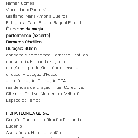
Nathan Gomes
Visualidade: Pedro Vitu
Grafismo: Maria Antonia Queiroz
Fotografia: Carol Pires e Raquel Pimentel
É um tipo de magia
performance (excerto)
Bernardo Chatillon
Duração: 30min
conceito e coreografia: Bernardo Chatillon
consultoria: Fernanda Eugenio
direção de produção: Cláudia Teixeira
difusão: Produção d'Fusão
apoio à criação: Fundação GDA
residências de criação: Trust Collective, 
Citemor - Festival Montemor-o-Velho, O 
Espaço do Tempo
_______________
FICHA TÉCNICA GERAL
Criação, Curadoria e Direção: Fernanda 
Eugenio
Assistência: Henrique Antão