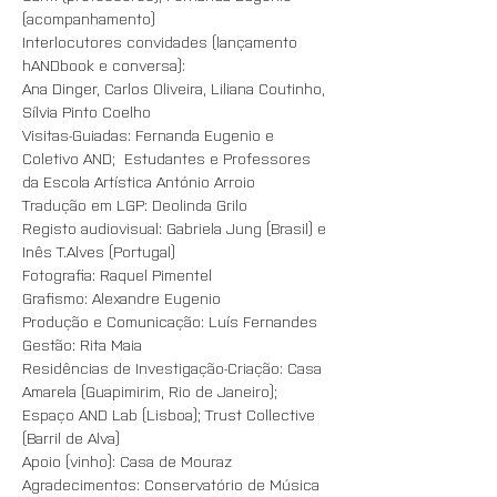
(acompanhamento)
Interlocutores convidades (lançamento 
hANDbook e conversa):
Ana Dinger, Carlos Oliveira, Liliana Coutinho, 
Sílvia Pinto Coelho
Visitas-Guiadas: Fernanda Eugenio e 
Coletivo AND;  Estudantes e Professores 
da Escola Artística António Arroio
Tradução em LGP: Deolinda Grilo
Registo audiovisual: Gabriela Jung (Brasil) e 
Inês T.Alves (Portugal)
Fotografia: Raquel Pimentel
Grafismo: Alexandre Eugenio
Produção e Comunicação: Luís Fernandes
Gestão: Rita Maia
Residências de Investigação-Criação: Casa 
Amarela (Guapimirim, Rio de Janeiro); 
Espaço AND Lab (Lisboa); Trust Collective 
(Barril de Alva)
Apoio (vinho): Casa de Mouraz
Agradecimentos: Conservatório de Música 