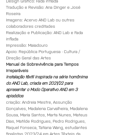
Design Gráfico: Fada inflada
Tradução e Revisão: Ana Dinger e José 
Roseira
Imagens: Acervo AND Lab ou outres 
colaboradores creditades
Realização e Publicação: AND Lab e Fada 
inflada
Impressão: Maiadouro
Apoio: República Portuguesa - Cultura / 
Direção Geral das Artes
Manual de Sobrevivência para Tempos 
Irreparáveis
Instalação têxtil inspirada na série homônima 
do AND Lab, criada em 2021/22 para 
apresentar o Modo Operativo AND em 3 
episódios
criação: Andreia Mestre, Assunção 
Gonçalves, Madalena Carvalheira, Madalena 
Sousa, Maria Santos, Marta Nunes, Mateus 
Dias, Matilde Rodrigues, Pedro Rodrigues, 
Raquel Fonseca, Tatiana Wang, estudantes 
finalistas 2023/24 em Artes Têxteis da 