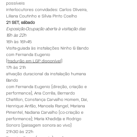
possíveis
interlocutores convidades: Carlos Oliveira, 
Liliana Coutinho e Sílvia Pinto Coelho
21 SET, sábado
Exposição-Ocupação aberta à visitação das 
16h às 22h
16h às 16h45
Visita-guiada às instalações Ninho & Bando
com Fernanda Eugenio
(tradução em LGP disponível)
17h às 21h
ativação duracional da instalação humana 
Bando
com Fernanda Eugenio (direção, criação e 
performance), Ana Corrêa, Bernardo 
Chatillon, Constança Carvalho Homem, Dai, 
Henrique Antão, Manoela Rangel, Mariana 
Pimentel, Nadiana Carvalho (co-criação e 
performance); Maria Khadidja e Rodrigo 
Sonoro (paisagem sonora ao vivo)
21h30 às 22h