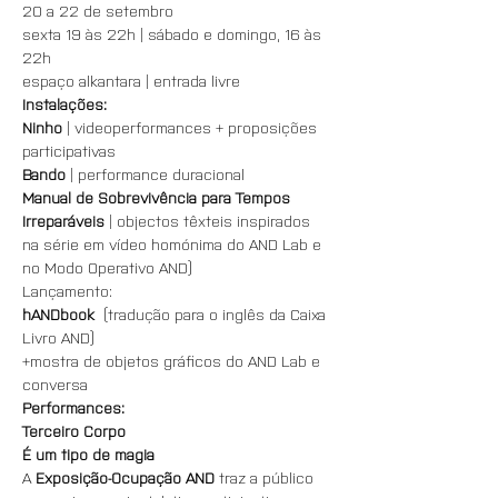
20 a 22 de setembro
sexta 19 às 22h | sábado e domingo, 16 às 
22h
espaço alkantara | entrada livre
Instalações:
Ninho
 | videoperformances + proposições 
participativas
Bando
 | performance duracional
Manual de Sobrevivência para Tempos 
Irreparáveis
 | objectos têxteis inspirados 
na série em vídeo homónima do AND Lab e 
no Modo Operativo AND)
Lançamento:
hANDbook
  (tradução para o inglês da Caixa 
Livro AND)
+mostra de objetos gráficos do AND Lab e 
conversa
Performances:
Terceiro Corpo
É um tipo de magia
A 
Exposição-Ocupação AND
 traz a público 