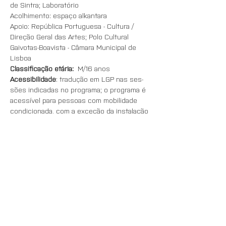
de Sintra; Laboratório
Acolhimento: espaço alkantara
Apoio: República Portuguesa - Cultura / 
Direção Geral das Artes; Polo Cultural 
Gaivotas-Boavista - Câmara Municipal de 
Lisboa
Classificação etária:
  M/16 anos
Acessibilidade
: tradução em LGP nas ses- 
sões indicadas no programa; o programa é 
acessível para pessoas com mobilidade 
condicionada, com a exceção da instalação 
‘Ninho.’
Aviso
: durante o evento, haverá recolha de 
imagens para fins de documentação e 
divulgação do projeto.