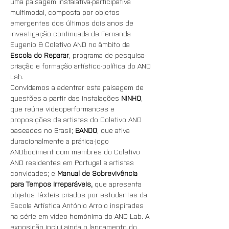
uma paisagem instalativa-participativa 
multimodal, composta por objetos 
emergentes dos últimos dois anos de 
investigação continuada de Fernanda 
Eugenio & Coletivo AND no âmbito da 
Escola do Reparar
, programa de pesquisa-
criação e formação artístico-política do AND 
Lab.
Convidamos a adentrar esta paisagem de 
questões a partir das instalações 
NINHO
, 
que reúne videoperformances e 
proposições de artistas do Coletivo AND 
baseades no Brasil; 
BANDO
, que ativa 
duracionalmente a prática-jogo 
ANDbodiment com membres do Coletivo 
AND residentes em Portugal e artistas 
convidades; e 
Manual de Sobrevivência 
para Tempos Irreparáveis,
 que apresenta 
objetos têxteis criados por estudantes da 
Escola Artística António Arroio inspirades 
na série em vídeo homónima do AND Lab. A 
exposição inclui ainda o lançamento do 