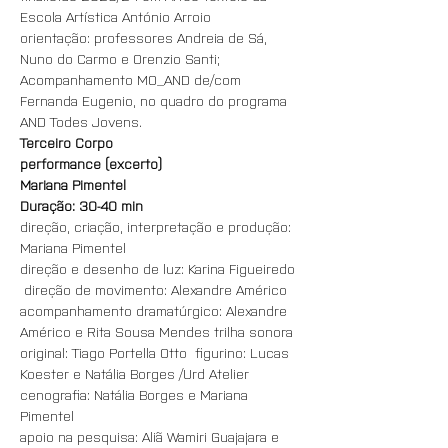
Escola Artística António Arroio
orientação: professores Andreia de Sá, 
Nuno do Carmo e Orenzio Santi;
Acompanhamento MO_AND de/com 
Fernanda Eugenio, no quadro do programa 
AND Todes Jovens.
Terceiro Corpo
performance (excerto)
Mariana Pimentel
Duração: 30-40 min
direção, criação, interpretação e produção: 
Mariana Pimentel
direção e desenho de luz: Karina Figueiredo 
 direção de movimento: Alexandre Américo
acompanhamento dramatúrgico: Alexandre 
Américo e Rita Sousa Mendes trilha sonora 
original: Tiago Portella Otto  figurino: Lucas 
Koester e Natália Borges /Urd Atelier
cenografia: Natália Borges e Mariana 
Pimentel
apoio na pesquisa: Aliã Wamiri Guajajara e 