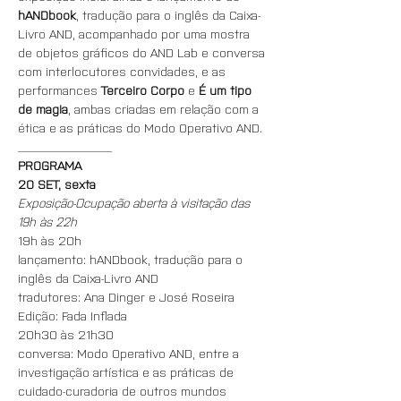
hANDbook
, tradução para o inglês da Caixa-
Livro AND, acompanhado por uma mostra 
de objetos gráficos do AND Lab e conversa 
com interlocutores convidades, e as 
performances 
Terceiro Corpo
 e 
É um tipo 
de magia
, ambas criadas em relação com a 
ética e as práticas do Modo Operativo AND.
_______________
PROGRAMA
20 SET, sexta
Exposição-Ocupação aberta à visitação das 
19h às 22h
19h às 20h
lançamento: hANDbook, tradução para o 
inglês da Caixa-Livro AND
tradutores: Ana Dinger e José Roseira
Edição: Fada Inflada
20h30 às 21h30
conversa: Modo Operativo AND, entre a 
investigação artística e as práticas de 
cuidado-curadoria de outros mundos 