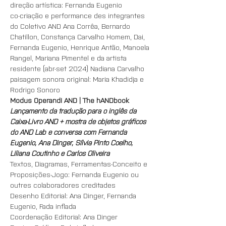
direção artística: Fernanda Eugenio
co-criação e performance des integrantes 
do Coletivo AND Ana Corrêa, Bernardo 
Chatillon, Constança Carvalho Homem, Dai, 
Fernanda Eugenio, Henrique Antão, Manoela 
Rangel, Mariana Pimentel e da artista 
residente (abr-set 2024) Nadiana Carvalho
paisagem sonora original: Maria Khadidja e 
Rodrigo Sonoro
Modus Operandi AND | The hANDbook
Lançamento da tradução para o inglês da 
Caixa-Livro AND + mostra de objetos gráficos 
do AND Lab e conversa com Fernanda 
Eugenio, Ana Dinger, Sílvia Pinto Coelho, 
Liliana Coutinho e Carlos Oliveira
Textos, Diagramas, Ferramentas-Conceito e 
Proposições-Jogo: Fernanda Eugenio ou 
outres colaboradores creditades
Desenho Editorial: Ana Dinger, Fernanda 
Eugenio, Fada inflada
Coordenação Editorial: Ana Dinger