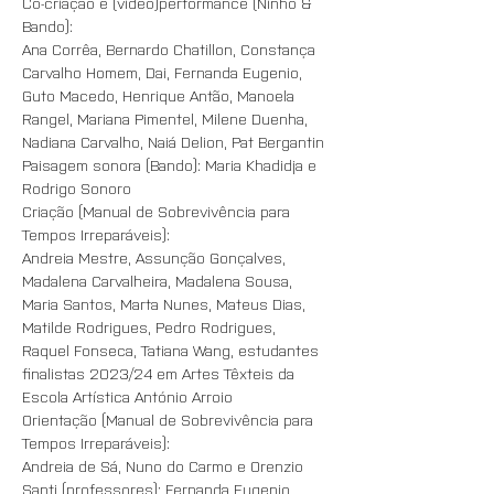
Co-criação e (video)performance (Ninho & 
Bando):
Ana Corrêa, Bernardo Chatillon, Constança 
Carvalho Homem, Dai, Fernanda Eugenio, 
Guto Macedo, Henrique Antão, Manoela 
Rangel, Mariana Pimentel, Milene Duenha, 
Nadiana Carvalho, Naiá Delion, Pat Bergantin 
Paisagem sonora (Bando): Maria Khadidja e 
Rodrigo Sonoro
Criação (Manual de Sobrevivência para 
Tempos Irreparáveis):
Andreia Mestre, Assunção Gonçalves, 
Madalena Carvalheira, Madalena Sousa, 
Maria Santos, Marta Nunes, Mateus Dias, 
Matilde Rodrigues, Pedro Rodrigues, 
Raquel Fonseca, Tatiana Wang, estudantes 
finalistas 2023/24 em Artes Têxteis da 
Escola Artística António Arroio
Orientação (Manual de Sobrevivência para 
Tempos Irreparáveis):
Andreia de Sá, Nuno do Carmo e Orenzio 
Santi (professores); Fernanda Eugenio 