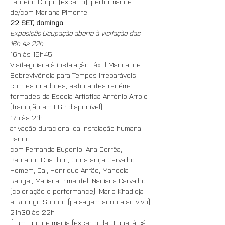
Terceiro Corpo (excerto), performance 
de/com Mariana Pimentel
22 SET, domingo
Exposição-Ocupação aberta à visitação das 
16h às 22h
16h às 16h45
Visita-guiada à instalação têxtil Manual de 
Sobrevivência para Tempos Irreparáveis
com es criadores, estudantes recém-
formades da Escola Artística António Arroio
(tradução em LGP disponível)
17h às 21h
ativação duracional da instalação humana 
Bando
com Fernanda Eugenio, Ana Corrêa, 
Bernardo Chatillon, Constança Carvalho 
Homem, Dai, Henrique Antão, Manoela 
Rangel, Mariana Pimentel, Nadiana Carvalho 
(co-criação e performance); Maria Khadidja 
e Rodrigo Sonoro (paisagem sonora ao vivo)
21h30 às 22h
É um tipo de magia (excerto de O que já cá 