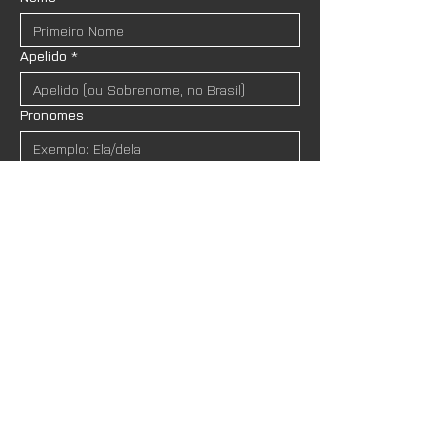
Apelido
*
Pronomes
Email
*
Instituição (se houver)
Mensagem
*
Estou ciente de que os meus dados 
serão respeitados de acordo com as 