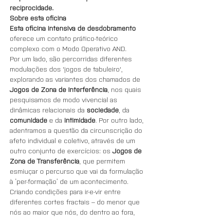
reciprocidade.
Sobre esta oficina
Esta oficina intensiva de desdobramento
oferece um contato prático-teórico 
complexo com o Modo Operativo AND. 
Por um lado, são percorridas diferentes 
modulações dos 'jogos de tabuleiro', 
explorando as variantes dos chamados de 
Jogos de Zona de Interferência
, nos quais 
pesquisamos de modo vivencial as 
dinâmicas relacionais da 
sociedade
, da 
comunidade
 e da 
intimidade
. Por outro lado, 
adentramos a questão da circunscrição do 
afeto individual e coletivo, através de um 
outro conjunto de exercícios: os 
Jogos de 
Zona de Transferência
, que permitem 
esmiuçar o percurso que vai da formulação 
à ‘per-formação’ de um acontecimento. 
Criando condições para ir-e-vir entre 
diferentes cortes fractais – do menor que 
nós ao maior que nós, do dentro ao fora, 