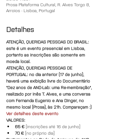
Prosa Plataforma Cultural, R. Alves Torgo 8,
Arroios - Lisboa, Portugal
Detalhes
ATENÇÃO, QUERIDAS PESSOAS DO BRASIL: 
este é um evento presencial em Lisboa, 
portanto as inscrições são somente em 
moeda local.
ATENÇÃO, QUERIDAS PESSOAS DE 
PORTUGAL: no dia anterior (17 de junho), 
haverá uma exibição livre do Documentário 
"Dez anos de AND-Lab: uma Re-membração", 
realizado por Inês T. Alves, e uma conversa 
com Fernanda Eugenio e Ana Dinger, no 
mesmo local (Prosa), às 21h. Compareçam :)
Ver detalhes deste evento
VALORES:
65 € 
[inscrições até 16 de junho]
70 € 
[no próprio dia]