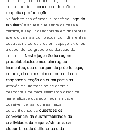
coordenação dos estímulos), e de 
consequentes 
tomadas de decisão e 
respetiva performação
.
No âmbito das oficinas, a interface 
‘jogo de 
tabuleiro’
 é aquela que serve de base à 
partilha, a seguir desdobrada em diferentes 
exercícios mais complexos, com diferentes 
escalas, no estúdio ou em espaço exterior, 
a depender do grupo e da duração do 
encontro. 
Neste jogo não há regras 
preestabelecidas mas sim regras 
imanentes, que emergem do próprio jogar, 
ou seja, do co-posicionamento e da co-
responsabilização de quem participa. 
Através de um trabalho de dobra-e-
desdobra e de manuseamento direto da 
materialidade dos acontecimentos, é 
possível ‘pensar com as mãos’, 
corporificando as 
questões da 
convivência, da sustentabilidade, da 
criatividade, da empatia/sintonia, da 
disponibilidade à diferença e da 