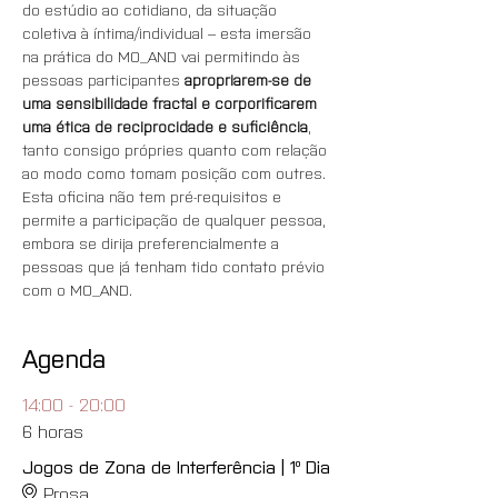
do estúdio ao cotidiano, da situação 
coletiva à íntima/individual – esta imersão 
na prática do MO_AND vai permitindo às 
pessoas participantes 
apropriarem-se de 
uma sensibilidade fractal e corporificarem 
uma ética de reciprocidade e suficiência
, 
tanto consigo própries quanto com relação 
ao modo como tomam posição com outres.
Esta oficina não tem pré-requisitos e 
permite a participação de qualquer pessoa, 
embora se dirija preferencialmente a 
pessoas que já tenham tido contato prévio 
com o MO_AND.
Agenda
14:00 - 20:00
6 horas
Jogos de Zona de Interferência | 1º Dia
Prosa