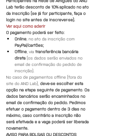
Participantes na Rede de Amigues do AND 
Lab terão desconto de 10% aplicado no ato 
da inscrição (se já for participante, faça o 
login no site antes de inscrever-se).
Ver aqui como aderir
O pagamento poderá ser feito:
Online
, no ato da inscrição com 
PayPal/cartões;
Offline
, via 
transferência bancária 
direta
 (os dados serão enviados no 
email de confirmação do pedido de 
inscrição).
No caso de pagamentos offline (fora do 
site do AND Lab), 
deve-se escolher esta 
opção na etapa seguinte de pagamento
. 
Os 
dados bancários serão encaminhados no 
email de confirmação do pedido. Pedimos 
efetuar o pagamento dentro de 3 dias no 
máximo, caso contrário a inscrição não 
será efetivada e a vaga poderá ser liberada 
novamente.
AVISO PARA BOLSAS OU DESCONTOS