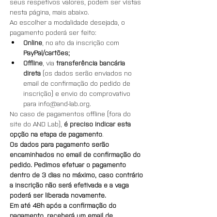
seus respetivos valores, podem ser vistas 
nesta página, mais abaixo.
Ao escolher a modalidade desejada, o 
pagamento poderá ser feito:
Online
, no ato da inscrição com 
PayPal/cartões;
Offline
, via 
transferência bancária 
direta
 (os dados serão enviados no 
email de confirmação do pedido de 
inscrição) e envio do comprovativo 
para info@and-lab.org.
No caso de pagamentos offline (fora do 
site do AND Lab), 
é preciso indicar esta 
opção na etapa de pagamento
.
Os dados para pagamento serão 
encaminhados no email de confirmação do 
pedido. Pedimos efetuar o pagamento 
dentro de 3 dias no máximo, caso contrário 
a inscrição não será efetivada e a vaga 
poderá ser liberada novamente.
Em até 48h após a confirmação do 
pagamento, receberá um email de 