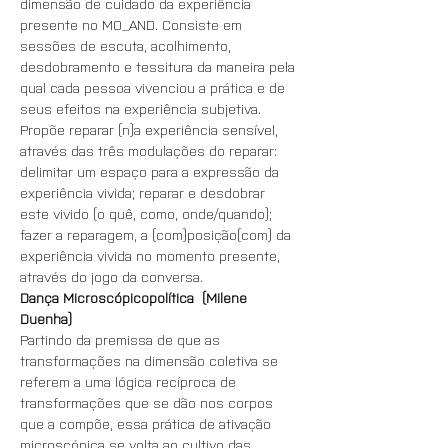
dimensão de cuidado da experiência 
presente no MO_AND. Consiste em 
sessões de escuta, acolhimento, 
desdobramento e tessitura da maneira pela 
qual cada pessoa vivenciou a prática e de 
seus efeitos na experiência subjetiva. 
Propõe reparar (n)a experiência sensível, 
através das três modulações do reparar: 
delimitar um espaço para a expressão da 
experiência vivida; reparar e desdobrar 
este vivido (o quê, como, onde/quando); 
fazer a reparagem, a (com)posição(com) da 
experiência vivida no momento presente, 
através do jogo da conversa.
Dança Microscópicopolítica  (Milene 
Duenha)
Partindo da premissa de que as 
transformações na dimensão coletiva se 
referem a uma lógica recíproca de 
transformações que se dão nos corpos 
que a compõe, essa prática de ativação 
microscópica se volta ao cultivo das 