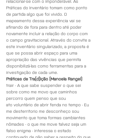
relacionar-se com o imponderável. As 
Práticas do Inventário tomam como ponto 
de partida algo que foi vivido. O 
mapeamento dessa experiência vai se 
afinando de fora para dentro até poder 
novamente incluir a relação do corpo com 
o campo gravitacional. Através do convite a 
este inventário singularizado, a proposta é 
que se possa abrir espaço para uma 
apropriação das vivências que permita 
disponibilizá-las como ferramentas para a 
investigação de cada ume.
Práticas de Tra[d]ição (Manoela Rangel)
trair - A que sabe suspender o que sei 
sobre como me movo que caminhos 
percorro quem penso que sou
ato voluntário de abrir fenda no tempo - Eu 
me desterritorio me desconheço sou 
movimento que toma formas cambiantes 
nômades - o que me move talvez seja um 
falso enigma - interessa o estado 
continuado de não saber a respeito do que 