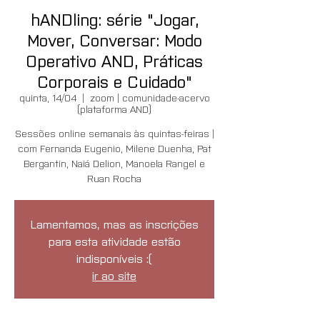
hANDling: série "Jogar,
Mover, Conversar: Modo
Operativo AND, Práticas
Corporais e Cuidado"
quinta, 14/04
  |  
zoom | comunidade-acervo
(plataforma AND)
Sessões online semanais às quintas-feiras |
com Fernanda Eugenio, Milene Duenha, Pat
Bergantin, Naiá Delion, Manoela Rangel e
Ruan Rocha
Lamentamos, mas as inscrições
para esta atividade estão
indisponíveis :(
ir ao site