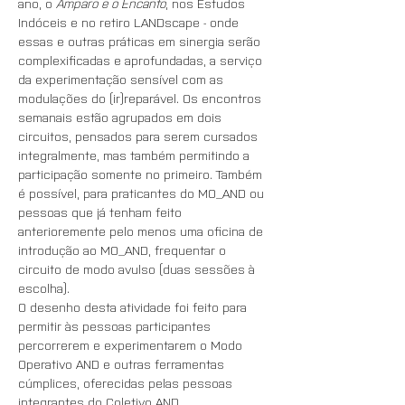
ano, o 
Amparo e o Encanto
, nos Estudos 
Indóceis e no retiro LANDscape - onde 
essas e outras práticas em sinergia serão 
complexificadas e aprofundadas, a serviço 
da experimentação sensível com as 
modulações do (ir)reparável. Os encontros 
semanais estão agrupados em dois 
circuitos, pensados para serem cursados 
integralmente, mas também permitindo a 
participação somente no primeiro. Também 
é possível, para praticantes do MO_AND ou 
pessoas que já tenham feito 
anterioremente pelo menos uma oficina de 
introdução ao MO_AND, frequentar o 
circuito de modo avulso (duas sessões à 
escolha).
O desenho desta atividade foi feito para 
permitir às pessoas participantes 
percorrerem e experimentarem o Modo 
Operativo AND e outras ferramentas 
cúmplices, oferecidas pelas pessoas 
integrantes do Coletivo AND.