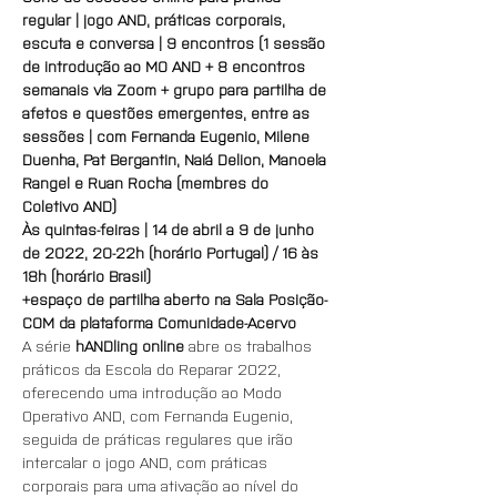
regular | jogo AND, práticas corporais, 
escuta e conversa | 9 encontros (1 sessão 
de introdução ao MO AND + 8 encontros 
semanais via Zoom + grupo para partilha de 
afetos e questões emergentes, entre as 
sessões | com Fernanda Eugenio, Milene 
Duenha, Pat Bergantin, Naiá Delion, Manoela 
Rangel e Ruan Rocha (membres do 
Coletivo AND)
Às quintas-feiras | 14 de abril a 9 de junho 
de 2022, 20-22h (horário Portugal) / 16 às 
18h (horário Brasil)
+espaço de partilha aberto na Sala Posição-
COM da plataforma Comunidade-Acervo
A série 
hANDling online 
abre os trabalhos 
práticos da Escola do Reparar 2022, 
oferecendo uma introdução ao Modo 
Operativo AND, com Fernanda Eugenio, 
seguida de práticas regulares que irão 
intercalar o jogo AND, com práticas 
corporais para uma ativação ao nível do 