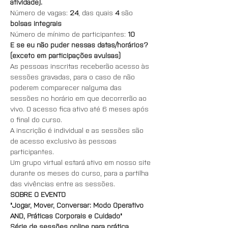
atividade).
Número de vagas: 
24
, das quais 
4
 são 
bolsas integrais
Número de mínimo de participantes: 
10
E se eu não puder nessas datas/horários?
(exceto em participações avulsas)
As pessoas inscritas receberão acesso às 
sessões gravadas, para o caso de não 
poderem comparecer nalguma das 
sessões no horário em que decorrerão ao 
vivo. O acesso fica ativo até 6 meses após 
o final do curso.
A inscrição é individual e as sessões são 
de acesso exclusivo às pessoas 
participantes.
Um grupo virtual estará ativo em nosso site 
durante os meses do curso, para a partilha 
das vivências entre as sessões.
SOBRE O EVENTO
"Jogar, Mover, Conversar: Modo Operativo 
AND, Práticas Corporais e Cuidado"
Série de sessões online para prática 