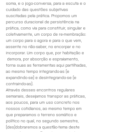
soma, e o jogo-conversa, para a escuta e o 
cuidado das questões subjetivas 
suscitadas pela prática. Propomos um 
percurso duracional de persistência na 
prática, como via para constituir, singular e 
coletivamente, um corpo de re-membração: 
um corpo para o agora e para o que vem, 
assente no não-saber, no encorpar e no 
incorporar. Um corpo que, por habitação e 
 demora, por absorção e espraiamento, 
torna suas as ferramentas aqui partilhadas, 
ao mesmo tempo integrando-as (e 
expandindo-se) e desintegrando-se (e 
contraindo-as).
Através desses encontros regulares 
semanais, desejamos transpor as práticas, 
aos poucos, para um uso concreto nos 
nossos cotidianos, ao mesmo tempo em 
que preparamos o terreno somático e 
político no qual, no segundo semestre, 
(des)dobraremos a questão-tema deste 