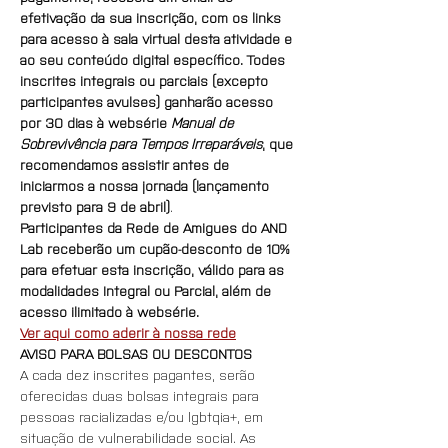
efetivação da sua inscrição, com os links 
para acesso à sala virtual desta atividade e 
ao seu conteúdo digital específico. Todes 
inscrites integrais ou parciais (excepto 
participantes avulses) ganharão acesso 
por 30 dias à websérie 
Manual de 
Sobrevivência para Tempos Irreparáveis
, que 
recomendamos assistir antes de 
iniciarmos a nossa jornada (lançamento 
previsto para 9 de abril)
.
Participantes da Rede de Amigues do AND 
Lab receberão um cupão-desconto de 10% 
para efetuar esta inscrição, válido para as 
modalidades Integral ou Parcial, além de 
acesso ilimitado à websérie.
Ver aqui como aderir à nossa rede
AVISO PARA BOLSAS OU DESCONTOS
A cada dez inscrites pagantes, serão 
oferecidas duas bolsas integrais para 
pessoas racializadas e/ou lgbtqia+, em 
situação de vulnerabilidade social. As 