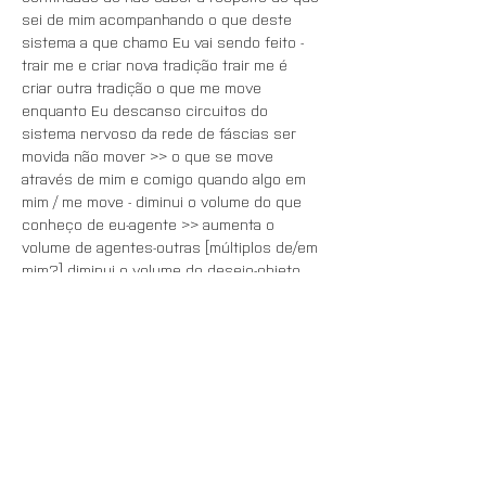
sei de mim acompanhando o que deste 
sistema a que chamo Eu vai sendo feito - 
trair me e criar nova tradição trair me é 
criar outra tradição o que me move 
enquanto Eu descanso circuitos do 
sistema nervoso da rede de fáscias ser 
movida não mover >> o que se move 
através de mim e comigo quando algo em 
mim / me move - diminui o volume do que 
conheço de eu-agente >> aumenta o 
volume de agentes-outras [múltiplos de/em 
mim?] diminui o volume do desejo-objeto 
aumenta o volume da disponibilidade-
desejo e assim des canso.
Agenda
20:00 - 22:00
2 horas