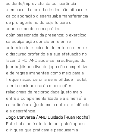
acidente/imprevisto, da comparência 
atempada, da tomada de decisão situada e 
da colaboração dissensual; a transferência 
de protagonismo do sujeito para o 
acontecimento numa prática 
co(m)passionada da presença; o exercício 
da equiparação consistente entre 
autocuidado e cuidado do entorno e entre 
o discurso proferido e a sua efetuação no 
fazer. O MO_AND apoia-se na activação do 
(contra)dispositivo do jogo não-competitivo 
e de regras imanentes como meio para a 
frequentação de uma sensibilidade fractal, 
atenta e minuciosa às modulações 
relacionais da reciprocidade (justo meio 
entre a complementaridade e a simetria) e 
da suficiência (justo meio entre a eficiência 
e a desistência).
Jogo Conversa / AND Cuidado
(Ruan Rocha)
Este trabalho é ofertado por psicólogues 
clíniques que praticam e pesquisam a 