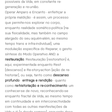
possíveis da Vida, em constante re-
generação e re-união.
Operar Amparo e Encanto - enfeitiçar a 
própria maldição - é assim, um processo 
que permite-nos explorar no corpo, 
enquanto realidade somático-política (na 
sua fisicalidade, mas também no campo 
alargado do seu aquém-além, ao mesmo 
tempo trans e infra-individual), uma 
modulação específica do Reparar, o gesto-
síntese do Modo Operativo AND: a 
restauração
. Restauração (restoration) é, 
aqui, experimentada enquanto Rest 
(descanso) e Re-story-action (ação de re-
historiar), ou seja, tanto como 
descanso 
profundo
 - 
entrega e rendição
 - quanto 
como 
re-historiação e re-conhecimento
: um 
conhecer-se de novo, reconhecendo-se 
enquanto fractal de Vida, ao mesmo tempo 
em continuidade e em interconectividade 
com todas as outras manifestações da 
Vida e já (e desde sempre), enquanto dose 