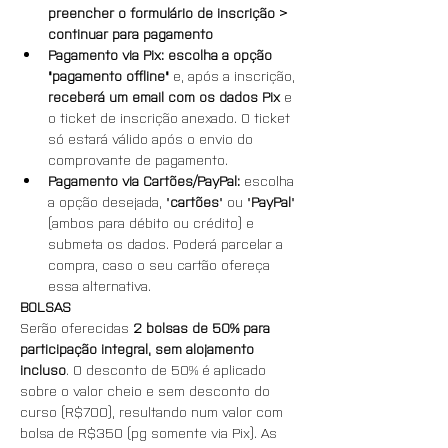
preencher o formulário de inscrição > 
continuar para pagamento
Pagamento via Pix: escolha a opção 
"pagamento offline"
 e, após a inscrição, 
receberá um email com os dados Pix
 e 
o ticket de inscrição anexado. O ticket 
só estará válido após o envio do 
comprovante de pagamento.
Pagamento via Cartões/PayPal: 
escolha 
a opção desejada, "
cartões
" ou "
PayPal
" 
(ambos para débito ou crédito) e 
submeta os dados. Poderá parcelar a 
compra, caso o seu cartão ofereça 
essa alternativa.
BOLSAS
Serão oferecidas 
2 bolsas de 50% para 
participação integral, sem alojamento 
incluso
. O desconto de 50% é aplicado 
sobre o valor cheio e sem desconto do 
curso (R$700), resultando num valor com 
bolsa de R$350 (pg somente via Pix). As 