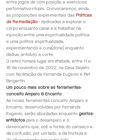
entre jogos de com-posição e exercícios 
performativo-rituais. Convocaremos, ainda, 
as proposições experimentais das 
Práticas 
de Re-mediação
 - dedicadas a explorar o 
corpo enquanto canal e a trabalhar na 
injunção entre uma espiritualidade política 
e uma política espiritualizada, 
experimentando a cura(doria) enquanto 
dádiva, antídoto e corte.
O retiro tomará lugar em Ilhabela, entre 11 e 
15 de novembro de 2022, na Casa Gayatri, 
com facilitação de Fernanda Eugenio e Pat 
Bergantin.
Um pouco mais sobre as ferramentas-
conceito Amparo & Encanto:
As novas ferramentas-conceito Amparo e 
Encanto, desenvolvidas por Fernanda 
Eugenio, serão abordadas enquanto 
gestos-
antídotos
 para o desamparo e o 
desencanto que, sob a forma do cansaço e 
da confusão, por um lado, e da tristeza e 
do ofuscamento, por outro lado, 