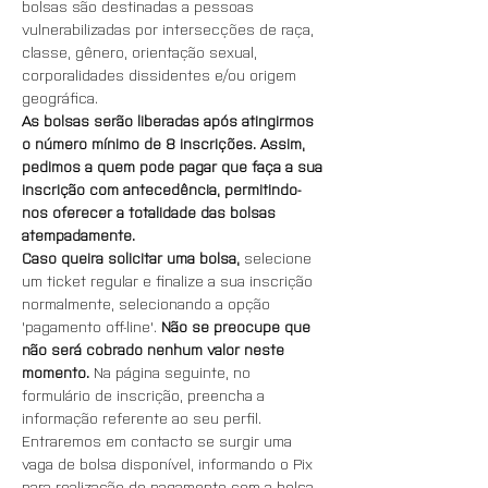
bolsas são destinadas a pessoas 
vulnerabilizadas por intersecções de raça, 
classe, gênero, orientação sexual, 
corporalidades dissidentes e/ou origem 
geográfica.
As bolsas serão liberadas após atingirmos 
o número mínimo de 8 inscrições. Assim, 
pedimos a quem pode pagar que faça a sua 
inscrição com antecedência, permitindo-
nos oferecer a totalidade das bolsas 
atempadamente.
Caso queira solicitar uma bolsa, 
selecione 
um ticket regular e finalize a sua inscrição 
normalmente, selecionando a opção 
'pagamento off-line'. 
Não se preocupe que 
não será cobrado nenhum valor neste 
momento. 
Na página seguinte, no 
formulário de inscrição, preencha a 
informação referente ao seu perfil. 
Entraremos em contacto se surgir uma 
vaga de bolsa disponível, informando o Pix 
para realização do pagamento com a bolsa 