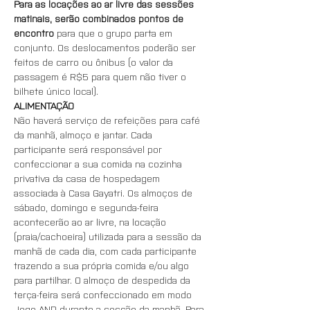
Para as locações ao ar livre das sessões 
matinais, serão combinados pontos de 
encontro
 para que o grupo parta em 
conjunto. Os deslocamentos poderão ser 
feitos de carro ou ônibus (o valor da 
passagem é R$5 para quem não tiver o 
bilhete único local).
ALIMENTAÇÃO
Não haverá serviço de refeições para café 
da manhã, almoço e jantar. Cada 
participante será responsável por 
confeccionar a sua comida na cozinha 
privativa da casa de hospedagem 
associada à Casa Gayatri. Os almoços de 
sábado, domingo e segunda-feira 
acontecerão ao ar livre, na locação 
(praia/cachoeira) utilizada para a sessão da 
manhã de cada dia, com cada participante 
trazendo a sua própria comida e/ou algo 
para partilhar. O almoço de despedida da 
terça-feira será confeccionado em modo 
Jogo AND durante a sessão da manhã. Para 