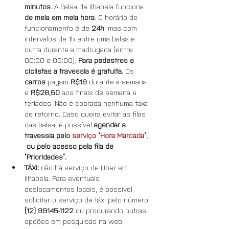
minutos
. A Balsa de Ilhabela funciona 
de meia em meia hora
. O horário de 
funcionamento é de 
24h
, mas com 
intervalos de 1h entre uma balsa e 
outra durante a madrugada (entre 
00:00 e 05:00). 
Para pedestres e 
ciclistas a travessia é gratuita.
 Os 
carros
 pagam 
R$19
 durante a semana 
e 
R$28,50
 aos finais de semana e 
feriados. Não é cobrada nenhuma taxa 
de retorno. Caso queira evitar as filas 
das balsa, é possível 
agendar a 
travessia pelo 
serviço “Hora Marcada”,
 ou pelo acesso pela fila de 
“Prioridades”.
TÁXI: 
não há serviço de Uber em 
Ilhabela. Para eventuais 
deslocamentos locais, é possível 
solicitar o serviço de táxi pelo número 
(12) 99145-1122
 ou procurando outras 
opções em pesquisas na web.