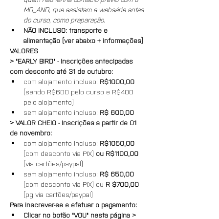
MO_AND, que assistam a websérie antes 
do curso, como preparação.
NÃO INCLUSO: transporte e 
alimentação (ver abaixo + informações)
VALORES
> "EARLY BIRD" - Inscrições antecipadas 
com desconto até 31 de outubro:
com alojamento incluso: 
R$1000,00
(sendo R$600 pelo curso e R$400 
pelo alojamento)
sem alojamento incluso: 
R$ 600,00
> VALOR CHEIO - Inscrições a partir de 01 
de novembro:
com alojamento incluso: 
R$1050,00
(com desconto via PIX) 
ou R$1100,00 
(via cartões/paypal)
sem alojamento incluso: 
R$ 650,00
(com desconto via PIX) ou 
R $700,00
(pg via cartões/paypal)
Para inscrever-se e efetuar o pagamento:
Clicar no botão "VOU" nesta página > 