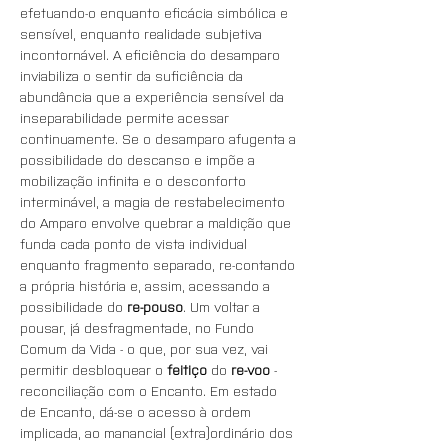
efetuando-o enquanto eficácia simbólica e 
sensível, enquanto realidade subjetiva 
incontornável. A eficiência do desamparo 
inviabiliza o sentir da suficiência da 
abundância que a experiência sensível da 
inseparabilidade permite acessar 
continuamente. Se o desamparo afugenta a 
possibilidade do descanso e impõe a 
mobilização infinita e o desconforto 
interminável, a magia de restabelecimento 
do Amparo envolve quebrar a maldição que 
funda cada ponto de vista individual 
enquanto fragmento separado, re-contando 
a própria história e, assim, acessando a 
possibilidade do 
re-pouso
. Um voltar a 
pousar, já desfragmentade, no Fundo 
Comum da Vida - o que, por sua vez, vai 
permitir desbloquear o 
feitiço
 do 
re-voo
 - 
reconciliação com o Encanto. Em estado 
de Encanto, dá-se o acesso à ordem 
implicada, ao manancial (extra)ordinário dos 