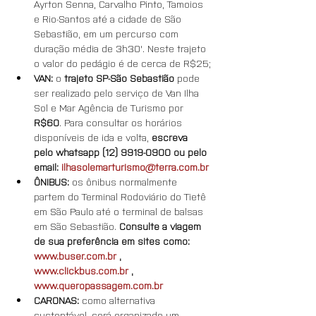
Ayrton Senna, Carvalho Pinto, Tamoios 
e Rio-Santos até a cidade de São 
Sebastião, em um percurso com 
duração média de 3h30'. Neste trajeto 
o valor do pedágio é de cerca de R$25;
VAN: 
o 
trajeto SP-São Sebastião
 pode 
ser realizado pelo serviço de Van Ilha 
Sol e Mar Agência de Turismo por 
R$60
. Para consultar os horários 
disponíveis de ida e volta, 
escreva 
pelo whatsapp (12) 9919-0900 ou pelo 
email: 
ilhasolemarturismo@terra.com.br
ÔNIBUS: 
os ônibus normalmente 
partem do Terminal Rodoviário do Tietê 
em São Paulo até o terminal de balsas 
em São Sebastião. 
Consulte a viagem 
de sua preferência em sites como: 
www.buser.com.br
 , 
www.clickbus.com.br
 , 
www.queropassagem.com.br
CARONAS: 
como alternativa 
sustentável, será organizado um 