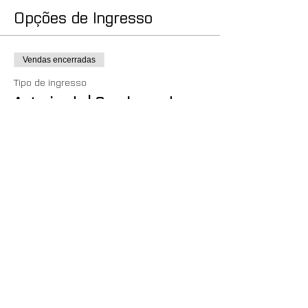
Opções de Ingresso
Vendas encerradas
Tipo de ingresso
Antecipado | Com hospedagem
Inscrição antecipada com desconto (até 
31/10) | Alojamento incluso (sendo R$600 
pelo curso e R$400 pelo alojamento).

Observação: se a lotação de 8 pessoas não 
for atingida, o valor poderá ser devolvido ou 
ter um acréscimo pelo novo rateio entre um 
nº menor de pessoas, conforme a sua 
escolha.

Mais detalhes nas políticas do evento, no 
formulário de inscrição.
Preço
1000,00 R$