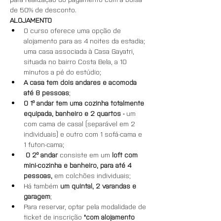
de 50% de desconto.
ALOJAMENTO
O curso oferece uma opção de 
alojamento para as 4 noites da estadia; 
uma casa associada à Casa Gayatri, 
situada no bairro Costa Bela, a 10 
minutos a pé do estúdio;
A casa tem dois andares e acomoda 
até 8 pessoas
;
O 1º andar tem uma cozinha totalmente 
equipada, banheiro e 2 quartos - 
um 
com cama de casal (separável em 2 
individuais) e outro com 1 sofá-cama e 
1 futon-cama;
O 2º andar
 consiste em um 
loft com 
mini-cozinha e banheiro, para
até 4 
pessoas,
 em colchões individuais; 
Há também 
um quintal, 2 varandas e 
garagem
;
Para reservar, optar pela modalidade de 
ticket de inscrição 
"com alojamento 