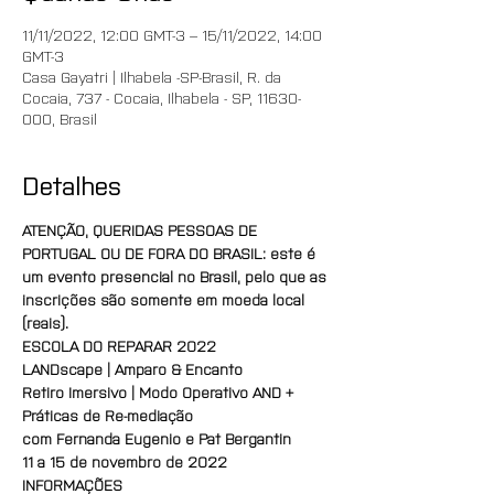
11/11/2022, 12:00 GMT-3 – 15/11/2022, 14:00
GMT-3
Casa Gayatri | Ilhabela -SP-Brasil, R. da
Cocaia, 737 - Cocaia, Ilhabela - SP, 11630-
000, Brasil
Detalhes
ATENÇÃO, QUERIDAS PESSOAS DE 
PORTUGAL OU DE FORA DO BRASIL: este é 
um evento presencial no Brasil, pelo que as 
inscrições são somente em moeda local 
(reais).
ESCOLA DO REPARAR 2022
LANDscape | Amparo & Encanto
Retiro Imersivo | Modo Operativo AND + 
Práticas de Re-mediação
com Fernanda Eugenio e Pat Bergantin
11 a 15 de novembro de 2022
INFORMAÇÕES