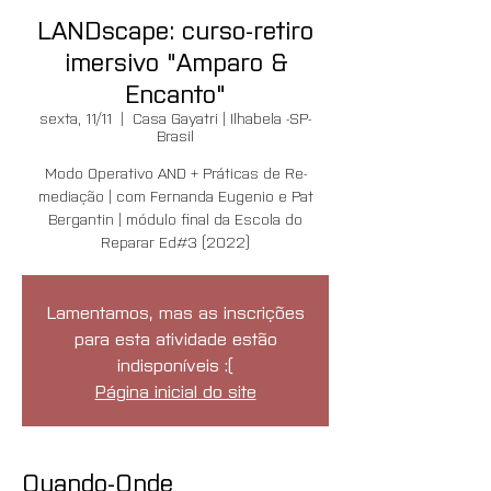
LANDscape: curso-retiro
imersivo "Amparo &
Encanto"
sexta, 11/11
  |  
Casa Gayatri | Ilhabela -SP-
Brasil
Modo Operativo AND + Práticas de Re-
mediação | com Fernanda Eugenio e Pat
Bergantin | módulo final da Escola do
Reparar Ed#3 (2022)
Lamentamos, mas as inscrições
para esta atividade estão
indisponíveis :(
Página inicial do site
Quando-Onde