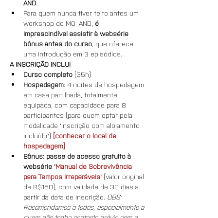
AND
.
Para quem nunca tiver feito antes um 
workshop do MO_AND, 
é 
imprescindível assistir à websérie 
bônus antes do curso
, que oferece 
uma introdução em 3 episódios.
A INSCRIÇÃO INCLUI
Curso completo
 (35h)
Hospedagem
: 4 noites de hospedagem 
em casa partilhada, totalmente 
equipada, com capacidade para 8 
participantes (para quem optar pela 
modalidade 'inscrição com alojamento 
incluído") 
[conhecer o local de 
hospedagem]
Bônus:
passe de acesso gratuito à 
websérie '
Manual de Sobrevivência 
para Tempos Irreparáveis'
 (valor original 
de R$150), com validade de 30 dias a 
partir da data de inscrição. 
OBS: 
Recomendamos a todes, especialmente a 
quem não tenha contacto prévio com o 