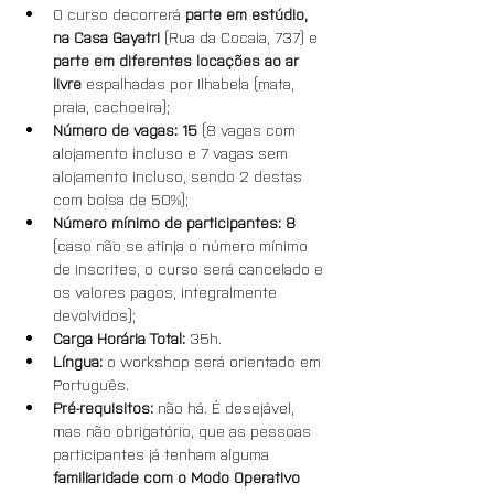
O curso decorrerá 
parte em estúdio, 
na Casa Gayatri 
(Rua da Cocaia, 737) e 
parte em diferentes locações ao ar 
livre 
espalhadas por Ilhabela (mata, 
praia, cachoeira);
Número de vagas: 15
 (8 vagas com 
alojamento incluso e 7 vagas sem 
alojamento incluso, sendo 2 destas 
com bolsa de 50%);
Número mínimo de participantes: 8
(caso não se atinja o número mínimo 
de inscrites, o curso será cancelado e 
os valores pagos, integralmente 
devolvidos);
Carga Horária Total: 
35h.
Língua:
 o workshop será orientado em 
Português.
Pré-requisitos: 
não há. É desejável, 
mas não obrigatório, que as pessoas 
participantes já tenham alguma 
familiaridade com o Modo Operativo 