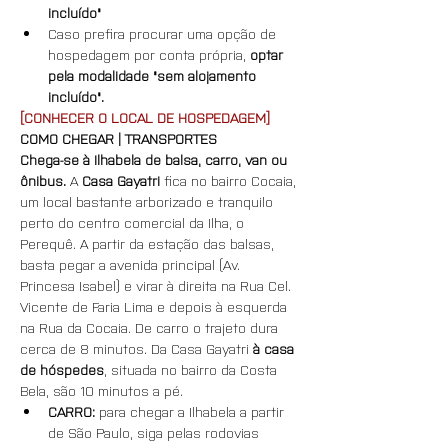
incluído"
Caso prefira procurar uma opção de 
hospedagem por conta própria, 
optar 
pela modalidade "sem alojamento 
incluído".
[CONHECER O LOCAL DE HOSPEDAGEM]
COMO CHEGAR | TRANSPORTES
Chega-se à Ilhabela de balsa, carro, van ou 
ônibus.
 A 
Casa Gayatri
 fica no bairro Cocaia, 
um local bastante arborizado e tranquilo 
perto do centro comercial da Ilha, o 
Perequê. A partir da estação das balsas, 
basta pegar a avenida principal (Av. 
Princesa Isabel) e virar à direita na Rua Cel. 
Vicente de Faria Lima e depois à esquerda 
na Rua da Cocaia. De carro o trajeto dura 
cerca de 8 minutos. Da Casa Gayatri 
à casa 
de hóspedes
, situada no bairro da Costa 
Bela, são 10 minutos a pé.
CARRO: 
para chegar a Ilhabela a partir 
de São Paulo, siga pelas rodovias 