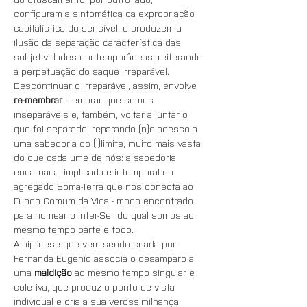
configuram a sintomática da expropriação 
capitalística do sensível, e produzem a 
ilusão da separação característica das 
subjetividades contemporâneas, reiterando 
a perpetuação do saque Irreparável. 
Descontinuar o Irreparável, assim, envolve 
re-membrar
 - lembrar que somos 
inseparáveis e, também, voltar a juntar o 
que foi separado, reparando (n)o acesso a 
uma sabedoria do (i)limite, muito mais vasta 
do que cada ume de nós: a sabedoria 
encarnada, implicada e intemporal do 
agregado Soma-Terra que nos conecta ao 
Fundo Comum da Vida - modo encontrado 
para nomear o Inter-Ser do qual somos ao 
mesmo tempo parte e todo.
A hipótese que vem sendo criada por 
Fernanda Eugenio associa o desamparo a 
uma 
maldição
 ao mesmo tempo singular e 
coletiva, que produz o ponto de vista 
individual e cria a sua verossimilhança, 