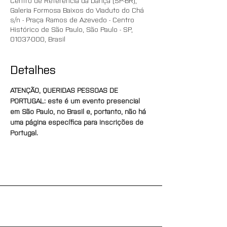
Centro de Referência da Dança (SP-BR),
Galeria Formosa Baixos do Viaduto do Chá
s/n - Praça Ramos de Azevedo - Centro
Histórico de São Paulo, São Paulo - SP,
01037-000, Brasil
Detalhes
ATENÇÃO, QUERIDAS PESSOAS DE 
PORTUGAL: este é um evento presencial 
em São Paulo, no Brasil e, portanto, não há 
uma página específica para inscrições de 
Portugal.