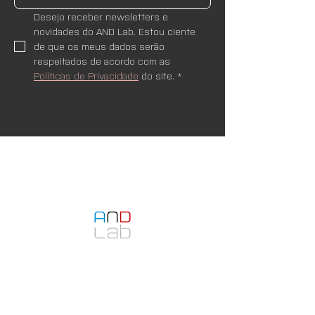
Desejo receber newsletters e 
novidades do AND Lab. Estou ciente 
de que os meus dados serão 
respeitados de acordo com as 
Políticas de Privacidade
 do site.
*