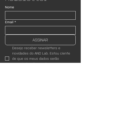
Nome
Email
*
ASSINAR
Desejo receber newsletters e 
novidades do AND Lab. Estou ciente 
de que os meus dados serão 
respeitados de acordo com as 
Políticas de Privacidade
 do site.
*