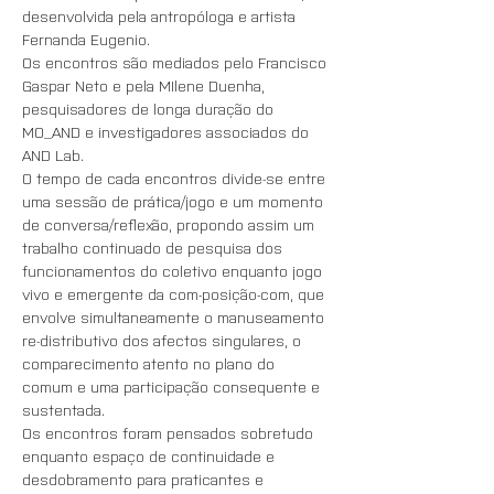
desenvolvida pela antropóloga e artista 
Fernanda Eugenio. 
Os encontros são mediados pelo Francisco 
Gaspar Neto e pela MIlene Duenha, 
pesquisadores de longa duração do 
MO_AND e investigadores associados do 
AND Lab.
O tempo de cada encontros divide-se entre 
uma sessão de prática/jogo e um momento 
de conversa/reflexão, propondo assim um 
trabalho continuado de pesquisa dos 
funcionamentos do coletivo enquanto jogo 
vivo e emergente da com-posição-com, que 
envolve simultaneamente o manuseamento 
re-distributivo dos afectos singulares, o 
comparecimento atento no plano do 
comum e uma participação consequente e 
sustentada.
Os encontros foram pensados sobretudo 
enquanto espaço de continuidade e 
desdobramento para praticantes e 