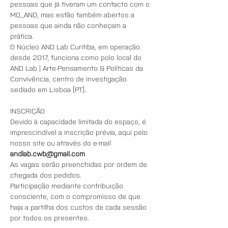
pessoas que já tiveram um contacto com o 
MO_AND, mas estão também abertos a 
pessoas que ainda não conheçam a 
prática. 
O Núcleo AND Lab Curitiba, em operação 
desde 2017, funciona como polo local do 
AND Lab | Arte-Pensamento & Políticas da 
Convivência, centro de investigação 
sediado em Lisboa (PT).
INSCRIÇÃO
Devido à capacidade limitada do espaço, é 
imprescindível a inscrição prévia, aqui pelo 
nosso site ou através do e-mail 
andlab.cwb@gmail.com
As vagas serão preenchidas por ordem de 
chegada dos pedidos. 
Participação mediante contribuição 
consciente, com o compromisso de que 
haja a partilha dos custos de cada sessão 
por todos os presentes.  