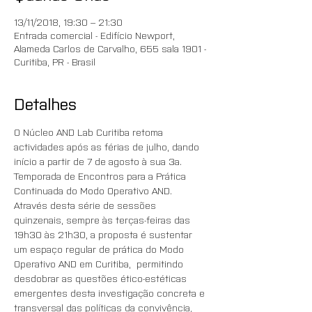
13/11/2018, 19:30 – 21:30
Entrada comercial - Edifício Newport,
Alameda Carlos de Carvalho, 655 sala 1901 -
Curitiba, PR - Brasil
Detalhes
O Núcleo AND Lab Curitiba retoma 
actividades após as férias de julho, dando 
início a partir de 7 de agosto à sua 3a. 
Temporada de Encontros para a Prática 
Continuada do Modo Operativo AND.
Através desta série de sessões 
quinzenais, sempre às terças-feiras das 
19h30 às 21h30, a proposta é sustentar 
um espaço regular de prática do Modo 
Operativo AND em Curitiba,  permitindo 
desdobrar as questões ético-estéticas 
emergentes desta investigação concreta e 
transversal das políticas da convivência, 