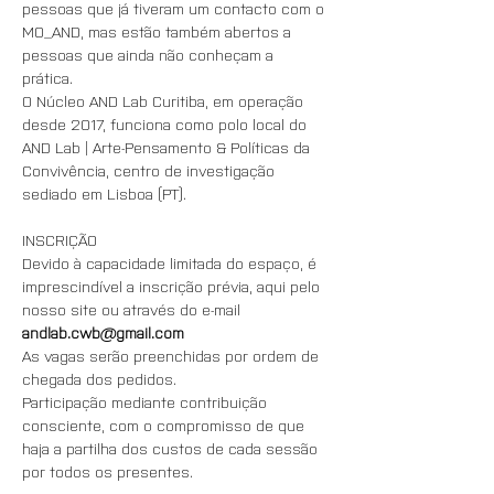
pessoas que já tiveram um contacto com o 
MO_AND, mas estão também abertos a 
pessoas que ainda não conheçam a 
prática. 
O Núcleo AND Lab Curitiba, em operação 
desde 2017, funciona como polo local do 
AND Lab | Arte-Pensamento & Políticas da 
Convivência, centro de investigação 
sediado em Lisboa (PT).
INSCRIÇÃO
Devido à capacidade limitada do espaço, é 
imprescindível a inscrição prévia, aqui pelo 
nosso site ou através do e-mail 
andlab.cwb@gmail.com
As vagas serão preenchidas por ordem de 
chegada dos pedidos. 
Participação mediante contribuição 
consciente, com o compromisso de que 
haja a partilha dos custos de cada sessão 
por todos os presentes.  