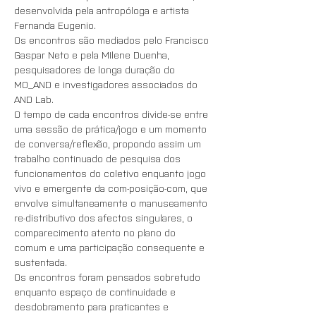
desenvolvida pela antropóloga e artista 
Fernanda Eugenio. 
Os encontros são mediados pelo Francisco 
Gaspar Neto e pela MIlene Duenha, 
pesquisadores de longa duração do 
MO_AND e investigadores associados do 
AND Lab.
O tempo de cada encontros divide-se entre 
uma sessão de prática/jogo e um momento 
de conversa/reflexão, propondo assim um 
trabalho continuado de pesquisa dos 
funcionamentos do coletivo enquanto jogo 
vivo e emergente da com-posição-com, que 
envolve simultaneamente o manuseamento 
re-distributivo dos afectos singulares, o 
comparecimento atento no plano do 
comum e uma participação consequente e 
sustentada.
Os encontros foram pensados sobretudo 
enquanto espaço de continuidade e 
desdobramento para praticantes e 