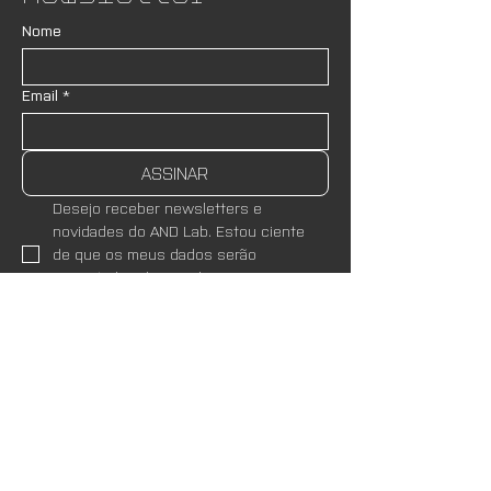
Nome
Email
*
ASSINAR
Desejo receber newsletters e 
novidades do AND Lab. Estou ciente 
de que os meus dados serão 
respeitados de acordo com as 
Políticas de Privacidade
 do site.
*