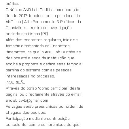
prática. 
O Núcleo AND Lab Curitiba, em operação 
desde 2017, funciona como polo local do 
AND Lab | Arte-Pensamento & Políticas da 
Convivência, centro de investigação 
sediado em Lisboa (PT).
Além dos encontros regulares, inicia-se 
também a temporada de Encontros 
Itinerantes, na qual o AND Lab Curitiba se 
desloca até a sede da instituição que 
acolhe a proposta e dedica esse tempo à 
partilha do sistema com as pessoas 
interessadas no processo.
INSCRIÇÃO
Através do botão "como participar" desta 
página, ou directamente através do e-mail 
andlab.cwb@gmail.com
As vagas serão preenchidas por ordem de 
chegada dos pedidos. 
Participação mediante contribuição 
consciente, com o compromisso de que 