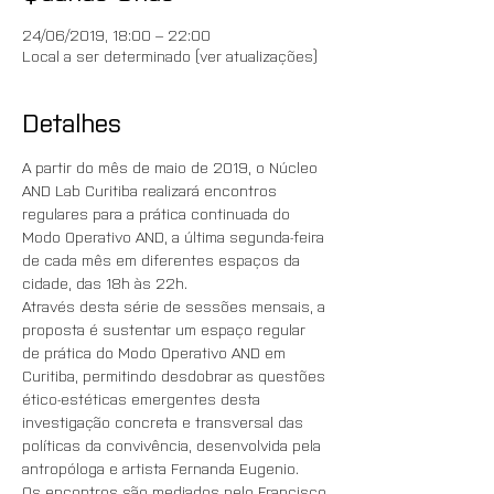
24/06/2019, 18:00 – 22:00
Local a ser determinado (ver atualizações)
Detalhes
A partir do mês de maio de 2019, o Núcleo 
AND Lab Curitiba realizará encontros 
regulares para a prática continuada do 
Modo Operativo AND, a última segunda-feira 
de cada mês em diferentes espaços da 
cidade, das 18h às 22h. 
Através desta série de sessões mensais, a 
proposta é sustentar um espaço regular 
de prática do Modo Operativo AND em 
Curitiba, permitindo desdobrar as questões 
ético-estéticas emergentes desta 
investigação concreta e transversal das 
políticas da convivência, desenvolvida pela 
antropóloga e artista Fernanda Eugenio. 
Os encontros são mediados pelo Francisco 