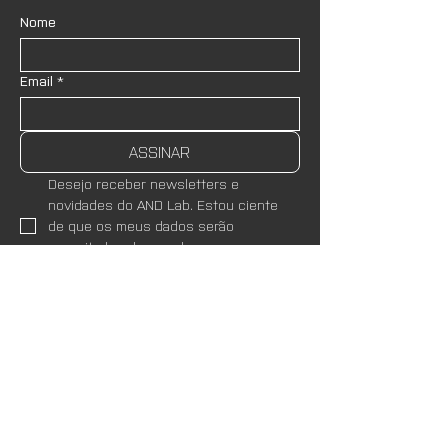
Nome
Email
*
ASSINAR
Desejo receber newsletters e 
novidades do AND Lab. Estou ciente 
de que os meus dados serão 
respeitados de acordo com as 
Políticas de Privacidade
 do site.
*