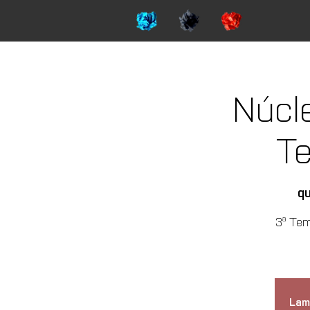
Núcl
T
qu
3ª Tem
Lam