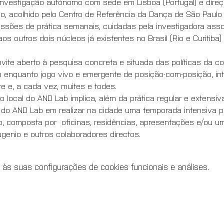
investigação autónomo com sede em Lisboa (Portugal) e direç
, acolhido pelo Centro de Referência da Dança de São Paulo | C
ssões de prática semanais, cuidadas pela investigadora ass
s outros dois núcleos já existentes no Brasil (Rio e Curitiba
te aberto à pesquisa concreta e situada das políticas da co
o enquanto jogo vivo e emergente de posição-com-posição, i
 e, a cada vez, muites e todes. 
o local do AND Lab implica, além da prática regular e extensi
do AND Lab em realizar na cidade uma temporada intensiva po
composta por  oficinas, residências, apresentações e/ou um 
enio e outros colaboradores directos.
 às suas configurações de cookies funcionais e análises.