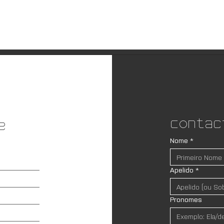
Contac
e
Nome
*
Apelido
*
Pronomes