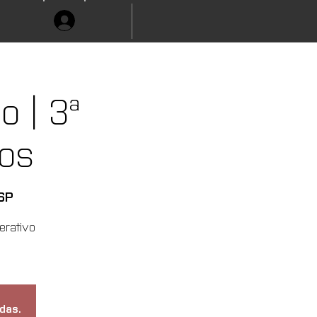
 | 3ª
os
 SP
erativo
das.