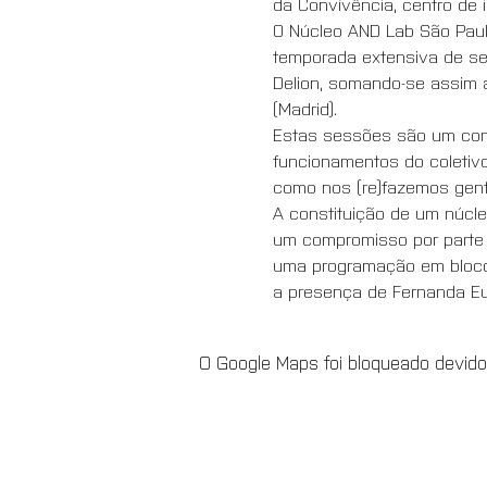
da Convivência, centro de 
O Núcleo AND Lab São Paulo
temporada extensiva de se
Delion, somando-se assim ao
(Madrid). 
Estas sessões são um convi
funcionamentos do coletiv
como nos (re)fazemos gente
A constituição de um núcle
um compromisso por parte 
uma programação em bloco, 
a presença de Fernanda Eug
O Google Maps foi bloqueado devido