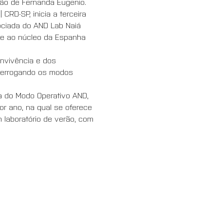
ão de Fernanda Eugenio. 
RD-SP, inicia a terceira 
ociada do AND Lab Naiá 
) e ao núcleo da Espanha 
nvivência e dos 
nterrogando os modos 
va do Modo Operativo AND, 
r ano, na qual se oferece 
laboratório de verão, com 