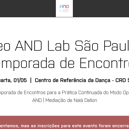
eo AND Lab São Paulo
emporada de Encontr
arta, 01/05
  |  
Centro de Referência da Dança - CRD
porada de Encontros para a Prática Continuada do Modo Op
AND | Mediação de Naiá Delion
entamos, mas as inscrições para este evento foram encerra