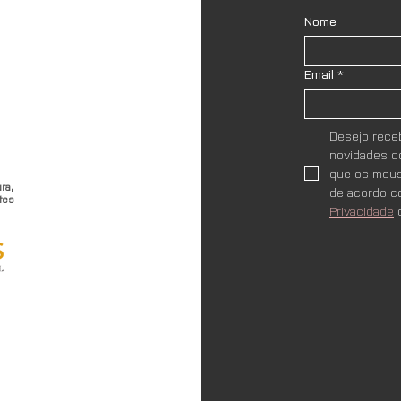
Nome
Email
*
Desejo receb
novidades do
que os meus
ra,
de acordo c
tes
Privacidade
 