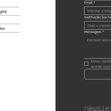
Email
*
ital
Instituição (se h
des
Mensagem
*
Estou cient
acordo com 
Newsle