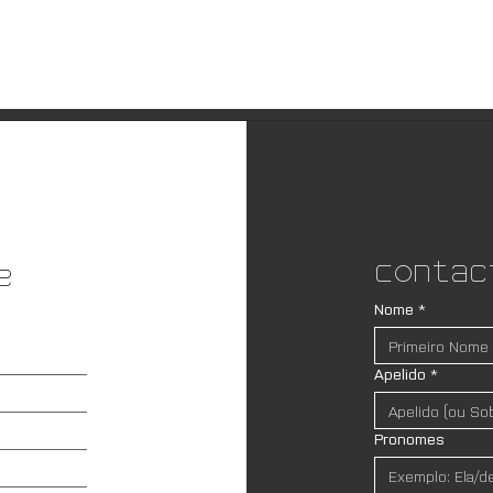
Contac
e
Nome
*
Apelido
*
Pronomes