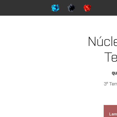
Núcl
T
qu
3ª Tem
Lam