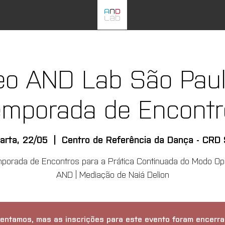
eo AND Lab São Paulo
emporada de Encontr
arta, 22/05
  |  
Centro de Referência da Dança - CRD
porada de Encontros para a Prática Continuada do Modo Op
AND | Mediação de Naiá Delion
entamos, mas as inscrições para este evento foram encerra