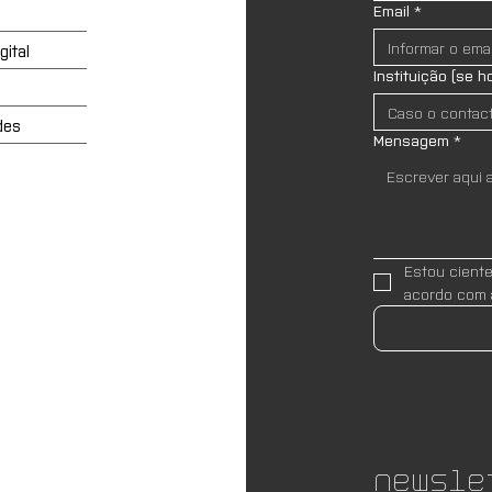
Email
*
ital
Instituição (se h
des
Mensagem
*
Estou cient
acordo com 
Newsle