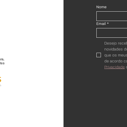
Nome
Email
*
Desejo receb
novidades do
que os meus
ra,
de acordo c
tes
Privacidade
 