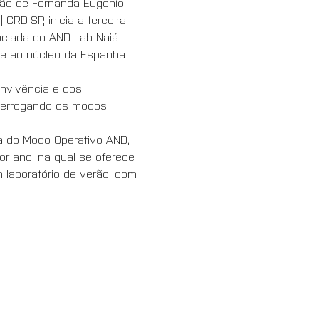
ão de Fernanda Eugenio. 
RD-SP, inicia a terceira 
ociada do AND Lab Naiá 
) e ao núcleo da Espanha 
nvivência e dos 
nterrogando os modos 
va do Modo Operativo AND, 
r ano, na qual se oferece 
laboratório de verão, com 