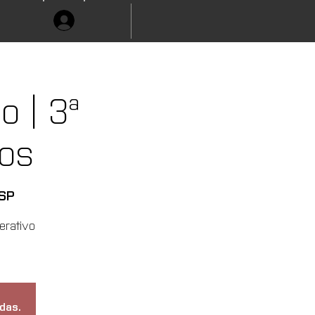
 | 3ª
os
 SP
erativo
das.