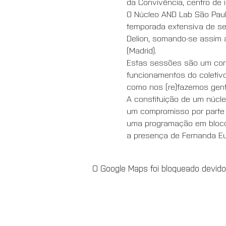
da Convivência, centro de 
O Núcleo AND Lab São Paulo
temporada extensiva de se
Delion, somando-se assim ao
(Madrid). 
Estas sessões são um convi
funcionamentos do coletiv
como nos (re)fazemos gente
A constituição de um núcle
um compromisso por parte 
uma programação em bloco, 
a presença de Fernanda Eug
O Google Maps foi bloqueado devido