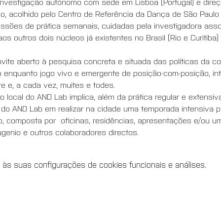
investigação autónomo com sede em Lisboa (Portugal) e direç
, acolhido pelo Centro de Referência da Dança de São Paulo | C
ssões de prática semanais, cuidadas pela investigadora ass
s outros dois núcleos já existentes no Brasil (Rio e Curitiba
te aberto à pesquisa concreta e situada das políticas da co
o enquanto jogo vivo e emergente de posição-com-posição, i
 e, a cada vez, muites e todes. 
o local do AND Lab implica, além da prática regular e extensi
do AND Lab em realizar na cidade uma temporada intensiva po
composta por  oficinas, residências, apresentações e/ou um 
enio e outros colaboradores directos.
 às suas configurações de cookies funcionais e análises.