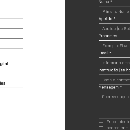
Nome
*
Apelido
*
Pronomes
Email
*
ital
Instituição (se h
des
Mensagem
*
Estou cient
acordo com 