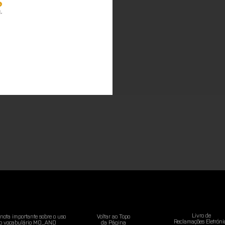
Livro de
ota importante sobre o uso
Voltar ao Topo
Reclamações
Eletróni
o vocabulário MO_AND
da Página