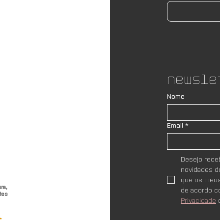
Newsle
Nome
Email
*
Desejo receb
novidades do
que os meus
ra,
de acordo c
tes
Privacidade
 