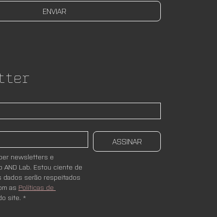
ENVIAR
tter
ASSINAR
er newsletters e 
 AND Lab. Estou ciente de 
 dados serão respeitados 
om as 
Políticas de 
do site.
*