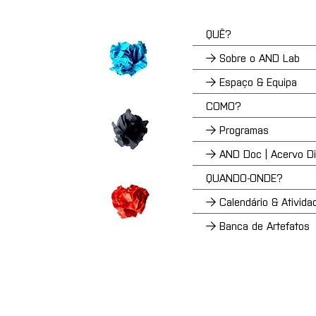
QUÊ?
→ Sobre o AND Lab
→ Espaço & Equipa
COMO?
→ Programas
→ AND Doc | Acervo Dig
QUANDO-ONDE?
→ Calendário & Ativida
→ Banca de Artefatos