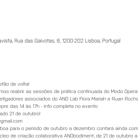
avista, Rua das Gaivotas, 8, 1200-202 Lisboa, Portugal
ão de volta!
mos reabrir as sessões de prática continuada do Modo Operat
stigadores associados do AND Lab Flora Mariah e Ruan Rocha
re das 14 às 17h - info completa no evento
ado 21 de outubro!
@gmail.com
boa para o período de outubro a dezembro contará ainda com 
cleo de criação colaborativa ANDbodiment, de 21 de outubro a