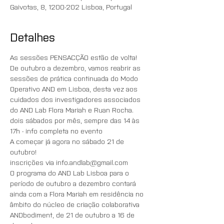
Gaivotas, 8, 1200-202 Lisboa, Portugal
Detalhes
As sessões PENSACÇÃO estão de volta!
De outubro a dezembro, vamos reabrir as 
sessões de prática continuada do Modo 
Operativo AND em Lisboa, desta vez aos 
cuidados dos investigadores associados 
do AND Lab Flora Mariah e Ruan Rocha.
dois sábados por mês, sempre das 14 às 
17h - info completa no evento
A começar já agora no sábado 21 de 
outubro!
inscrições via info.andlab@gmail.com
O programa do AND Lab Lisboa para o 
período de outubro a dezembro contará 
ainda com a Flora Mariah em residência no 
âmbito do núcleo de criação colaborativa 
ANDbodiment, de 21 de outubro a 16 de 