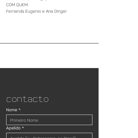
Contacto
Nome
*
Apelido
*