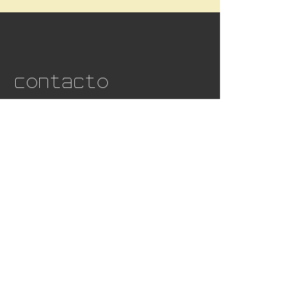
Contacto
Nome
*
Apelido
*
Pronomes
Email
*
Instituição (se houver)
Mensagem
*