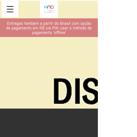
Entregas também a partir do Brasil com opção
de pagamento em R$ via PIX: usar o método de
pagamento 'offline'