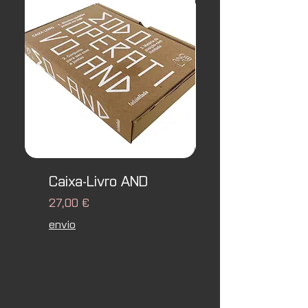
Caixa-Livro AND
hANDbook [Ca
Livro em Inglê
Preço
27,00 €
Preço
envio
37,00 €
envio