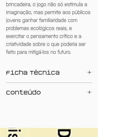
brincadeira, o jogo não só estimula a
imaginação, mas permite aos públicos
jovens ganhar familiaridade com
problemas ecológicos reais, e
exercitar o pensamento crítico e a
criatividade sobre o que poderia ser
feito para mitigá-los no futuro.
Ficha Técnica
Desenvolvido pelo AND Lab | Centro
Conteúdo
de Investigação em Arte-Pensamento
& Políticas da Convivência, no âmbito
A caixa-jogo é composta pelos
do projeto Erasmus+ Codename
seguintes materiais:
Seedling: Youth Tackling Climate
Booklet de apresentação e
Challenges Through Arts (2024-2026)
orientações para a activação do
coordenado por Vrije Universiteit
jogo