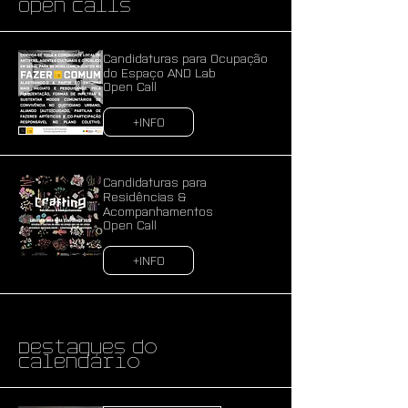
Open Calls
Candidaturas para Ocupação
do Espaço AND Lab
Open Call
+INFO
Candidaturas para
Residências &
Acompanhamentos
Open Call
+INFO
Destaques do
Calendário