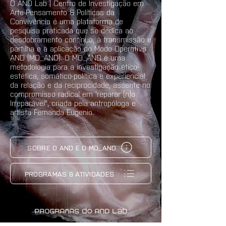
O AND Lab | Centro de Investigação em
Arte-Pensamento & Políticas da
Convivência é uma plataforma de
pesquisa praticada que se dedica ao
desdobramento contínuo, à transmissão e
partilha e à aplicação do Modo Operativo
AND (MO_AND). O MO_AND é uma
metodologia para a investigação ético-
estética, somático-política e experiencial
da relação e da reciprocidade, assente no
compromisso radical em 'reparar (n)o
Irreparável", criada pela antropóloga e
artista Fernanda Eugenio.
SOBRE O AND E O MO_AND
PROGRAMAS & ATIVIDADES
PROGRAMAS do AND Lab