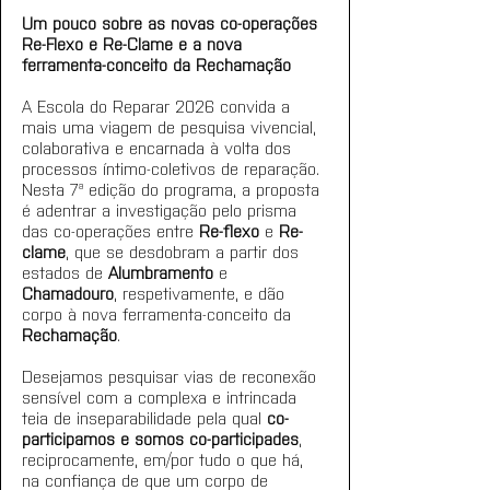
Um pouco sobre as novas co-operações 
Re-Flexo e Re-Clame e a nova 
ferramenta-conceito da Rechamação
A Escola do Reparar 2026 convida a 
mais uma viagem de pesquisa vivencial, 
colaborativa e encarnada à volta dos 
processos íntimo-coletivos de reparação. 
Nesta 7ª edição do programa, a proposta 
é adentrar a investigação pelo prisma 
das co-operações entre 
Re-flexo
 e 
Re-
clame
, que se desdobram a partir dos 
estados de 
Alumbramento
 e
Chamadouro
, respetivamente, e dão 
corpo à nova ferramenta-conceito da 
Rechamação
. 
Desejamos pesquisar vias de reconexão 
sensível com a complexa e intrincada 
teia de inseparabilidade pela qual 
co-
participamos e somos co-participades
, 
reciprocamente, em/por tudo o que há, 
na confiança de que um corpo de 