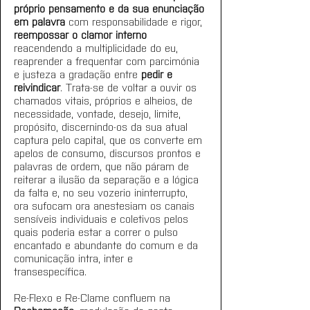
próprio pensamento e da sua enunciação 
em palavra
 com responsabilidade e rigor, 
reempossar o clamor interno
reacendendo a multiplicidade do eu, 
reaprender a frequentar com parcimónia 
e justeza a gradação entre 
pedir e 
reivindicar
. Trata-se de voltar a ouvir os 
chamados vitais, próprios e alheios, de 
necessidade, vontade, desejo, limite, 
propósito, discernindo-os da sua atual 
captura pelo capital, que os converte em 
apelos de consumo, discursos prontos e 
palavras de ordem, que não páram de 
reiterar a ilusão da separação e a lógica 
da falta e, no seu vozerio ininterrupto, 
ora sufocam ora anestesiam os canais 
sensíveis individuais e coletivos pelos 
quais poderia estar a correr o pulso 
encantado e abundante do comum e da 
comunicação intra, inter e 
transespecífica. 
Re-Flexo e Re-Clame confluem na 