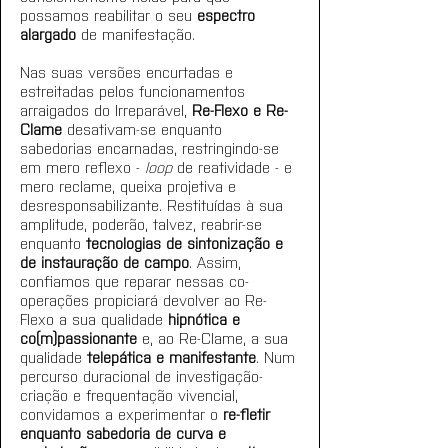
possamos reabilitar o seu 
espectro 
alargado
 de manifestação. 
Nas suas versões encurtadas e 
estreitadas pelos funcionamentos 
arraigados do Irreparável, 
Re-Flexo e Re-
Clame
 desativam-se enquanto 
sabedorias encarnadas, restringindo-se 
em mero reflexo - 
loop
 de reatividade - e 
mero reclame, queixa projetiva e 
desresponsabilizante. Restituídas à sua 
amplitude, poderão, talvez, reabrir-se 
enquanto 
tecnologias de sintonização e 
de instauração de campo
. Assim, 
confiamos que reparar nessas co-
operações propiciará devolver ao Re-
Flexo a sua qualidade 
hipnótica e 
co(m)passionante
 e, ao Re-Clame, a sua 
qualidade 
telepática e manifestante
. Num 
percurso duracional de investigação-
criação e frequentação vivencial, 
convidamos a experimentar o 
re-fletir 
enquanto sabedoria de curva e 