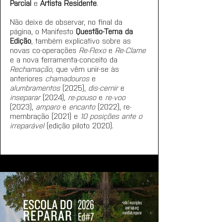
Parcial
 e 
Artista Residente
.
Não deixe de observar, no final da 
página, o Manifesto 
Questão-Tema da 
Edição
, também explicativo sobre 
as 
novas co-operações 
Re-Flexo
 e 
Re-Clame 
e a nova ferramenta-conceito da 
Rechamação, 
que vêm unir-se às 
anteriores 
chamadouros
 e 
alumbramentos
 (2025), 
dis-cernir
 e 
inseparar
 (2024), 
re-pouso
 e 
re-voo
(2023), 
amparo
 e 
encanto
 (2022), re-
membração (2021) e 
10 posições ante o 
irreparável 
(edição piloto 2020).