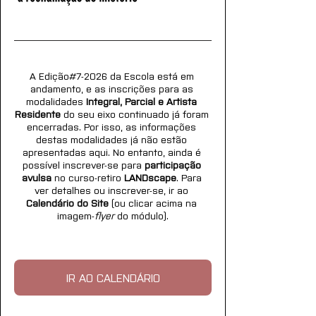
A Edição#7-2026 da Escola está em 
andamento, e as inscrições para as 
modalidades 
Integral, Parcial e Artista 
Residente
 do seu eixo continuado já foram 
encerradas. Por isso, as informações 
destas modalidades já não estão 
apresentadas aqui. No entanto, ainda é 
possível inscrever-se para 
participação 
avulsa
 no curso-retiro 
LANDscape
. Para 
ver detalhes ou inscrever-se, ir ao 
Calendário do Site
 (ou clicar acima na 
imagem-
flyer
 do módulo).
IR AO CALENDÁRIO