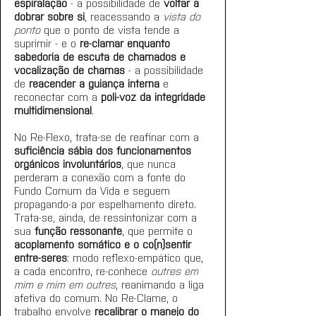
espiralação
 - a possibilidade de 
voltar a 
dobrar sobre si
, reacessando a 
vista do 
ponto
 que o ponto de vista tende a 
suprimir - e o 
re-clamar enquanto
sabedoria de escuta de chamados e 
vocalização de chamas
 - a possibilidade 
de 
reacender a guiança interna
 e 
reconectar com a 
poli-voz da integridade
multidimensional
. 
No Re-Flexo, trata-se de reafinar com a 
suficiência sábia dos funcionamentos 
orgánicos involuntários
, que nunca 
perderam a conexão com a fonte do 
Fundo Comum da Vida e seguem 
propagando-a por espelhamento direto. 
Trata-se, ainda, de ressintonizar com a 
sua 
função ressonante
, que permite o 
acoplamento somático e o co(n)sentir 
entre-seres
: modo reflexo-empático que, 
a cada encontro, re-conhece 
outres em 
mim e mim em outres
, reanimando a liga 
afetiva do comum. No Re-Clame, o 
trabalho envolve 
recalibrar o manejo do 