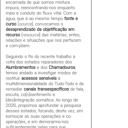
encarnada de que somos mistura 
impura, reencontrando-nos enquanto 
meio e conduto do fluxo vital. Com a 
água, que é ao mesmo tempo 
fonte e 
curso
 (
source
), convocamos o 
desaprendizado da objetificação em 
recurso
 (
resource
) das matérias, entes, 
relações e situações que nos perfazem 
e com-põem. 
Seguindo o fio do recente trabalho à 
volta dos estados reparadores dos 
Alumbramentos
 e dos 
Chamadouros
, 
temos andado a investigar modos de 
restituir 
acessos sensíveis
 à 
multidimensionalidade do Tudo-Todo e de 
remediar 
canais transespecíficos
 de fala, 
escuta, co(n)sentimento e 
(des)integração somática. Ao longo de 
2026, propomos aprofundar a pesquisa 
desses estados, focando, desta vez, em 
esmiuçar as suas operações e co-
operações, e em demorarmo-nos 
suficientemente nelas para que 