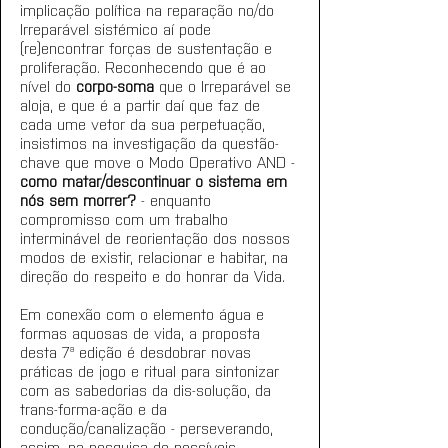
implicação política na reparação no/do 
Irreparável sistémico aí pode 
(re)encontrar forças de sustentação e 
proliferação. Reconhecendo que é ao 
nível do 
corpo-soma
 que o Irreparável se 
aloja, e que é a partir daí que faz de 
cada ume vetor da sua perpetuação, 
insistimos na investigação da questão-
chave que move o Modo Operativo AND - 
como matar/descontinuar o sistema em 
nós sem morrer?
 - enquanto 
compromisso com um trabalho 
interminável de reorientação dos nossos 
modos de existir, relacionar e habitar, na 
direção do respeito e do honrar da Vida. 
Em conexão com o elemento água e 
formas aquosas de vida, a proposta 
desta 7ª edição é desdobrar novas 
práticas de jogo e ritual para sintonizar 
com as sabedorias da dis-solução, da 
trans-forma-ação e da 
condução/canalização - perseverando, 
assim, na pesquisa de possíveis 