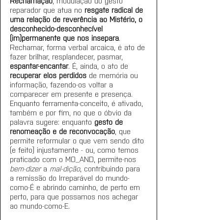
Rechamação
, modulação do gesto 
reparador que atua no 
resgate radical de 
uma relação de reverência ao Mistério, o 
desconhecido-desconhecível 
(im)permanente que nos insepara
. 
Rechamar, forma verbal arcaica, é ato de 
fazer brilhar, resplandecer, pasmar, 
espantar-encantar
. É, ainda, o ato de 
recuperar elos perdidos
 de memória ou 
informação, fazendo-os voltar a 
comparecer em presente e presença. 
Enquanto ferramenta-conceito, é ativado, 
também e por fim, no que o óbvio da 
palavra sugere: enquanto 
gesto de 
renomeação e de reconvocação
, que 
permite reformular o que vem sendo dito 
(e feito) injustamente - ou, como temos 
praticado com o MO_AND, permite-nos 
bem-dizer 
a 
mal-dição
, contribuindo para 
a remissão do Irreparável do mundo-
como-É e abrindo caminho, de perto em 
perto, para que possamos nos achegar 
ao mundo-como-E.  