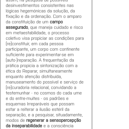
desinvestimentos consistentes nas 
lógicas hegemónicas da solução, da 
fixação e da ordenação. Com o amparo 
da constituição de um 
campo 
assegurado
, que maneja cuidado e risco 
em metaestabilidade, o processo 
coletivo visa propiciar as condições para 
(re)constituir, em cada pessoa 
participante, um corpo com continente 
suficiente para experimentar-se em 
(auto-)reparação. A frequentação da 
prática propicia a sintonização com a 
ética do Reparar, simultaneamente 
enquanto atenção distribuída, 
manuseamento do possível e serviço de 
(re)curadoria relacional, convidando a 
testemunhar - no cosmos do cada ume 
e do entre-muites - os padrões e 
esquemas Irreparáveis que possam 
estar a reiterar a ilusão estéril da 
separação, e a pesquisar, situadamente, 
modos de 
regenerar a sensopercepção 
da inseparabilidade
 e a consciência 