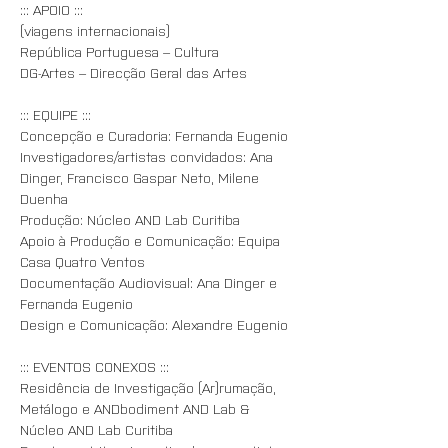
::: APOIO :::
(viagens internacionais)
República Portuguesa – Cultura
DG-Artes – Direcção Geral das Artes
::: EQUIPE :::
Concepção e Curadoria: Fernanda Eugenio
Investigadores/artistas convidados: Ana 
Dinger, Francisco Gaspar Neto, Milene 
Duenha
Produção: Núcleo AND Lab Curitiba
Apoio à Produção e Comunicação: Equipa 
Casa Quatro Ventos
Documentação Audiovisual: Ana Dinger e 
Fernanda Eugenio
Design e Comunicação: Alexandre Eugenio
::: EVENTOS CONEXOS :::
Residência de Investigação (Ar)rumação, 
Metálogo e ANDbodiment AND Lab & 
Núcleo AND Lab Curitiba