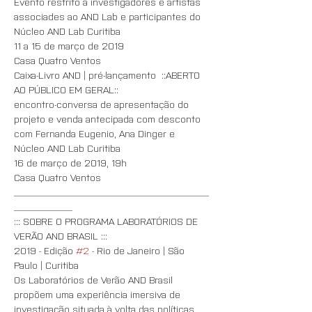
Evento restrito a investigadores e artistas 
associades ao AND Lab e participantes do 
Núcleo AND Lab Curitiba
11 a 15 de março de 2019
Casa Quatro Ventos
Caixa-Livro AND | pré-lançamento  ::ABERTO 
AO PÚBLICO EM GERAL::
encontro-conversa de apresentação do 
projeto e venda antecipada com desconto 
com Fernanda Eugenio, Ana Dinger e 
Núcleo AND Lab Curitiba
16 de março de 2019, 19h
Casa Quatro Ventos
________________________________________
____________
::: SOBRE O PROGRAMA LABORATÓRIOS DE 
VERÃO AND BRASIL :::
2019 - Edição 
#2
 - Rio de Janeiro | São 
Paulo | Curitiba
Os Laboratórios de Verão AND Brasil 
propõem uma experiência imersiva de 
investigação situada à volta das políticas 