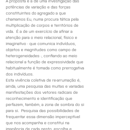
A proposta é a de uma investigação das 
potências de variação e das forças 
constituintes do agregado a que 
chamamos Eu, numa procura tática pela 
multiplicação de corpos e territórios de 
vida.  É a de um exercício de afinar a 
atenção para o meio relacional, físico e 
imaginativo - que comunica indivíduos, 
objetos e magnitudes como campo de 
heterogeneidades -, confiando ao meio 
relacional a função de expressividade que 
habitualmente é tomada como prerrogativa 
dos indivíduos.
Esta vivência coletiva de re-arrumação é, 
ainda, uma pesquisa das muitas e variadas 
manifestações dos vetores radicais de 
reconhecimento e identificação que 
perfazem, também, a zona de sombra do si 
para si.  Pesquisa das possibilidades de 
frequentar essa dimensão imperceptível 
que nos acompanha e constitui na 
imanência de cada gesto, escolha e 