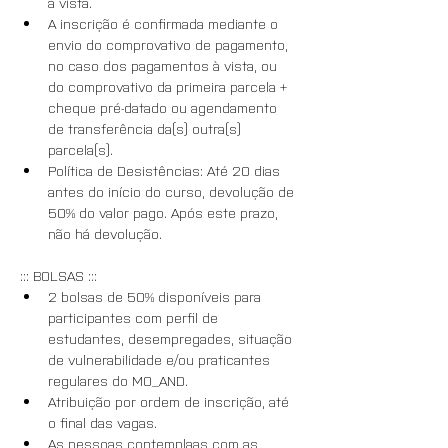
à vista. 
A inscrição é confirmada mediante o 
envio do comprovativo de pagamento, 
no caso dos pagamentos à vista, ou 
do comprovativo da primeira parcela + 
cheque pré-datado ou agendamento 
de transferência da(s) outra(s) 
parcela(s). 
Política de Desistências: Até 20 dias 
antes do início do curso, devolução de 
50% do valor pago. Após este prazo, 
não há devolução.
::: BOLSAS :::
2 bolsas de 50% disponíveis para 
participantes com perfil de 
estudantes, desempregades, situação 
de vulnerabilidade e/ou praticantes 
regulares do MO_AND.
Atribuição por ordem de inscrição, até 
o final das vagas.
As pessoas contemplaas com as 