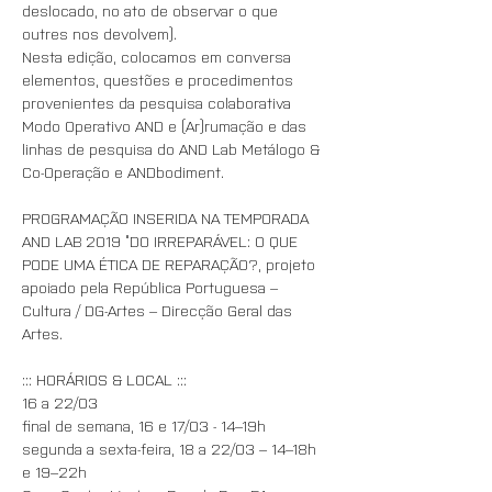
deslocado, no ato de observar o que 
outres nos devolvem).
Nesta edição, colocamos em conversa 
elementos, questões e procedimentos 
provenientes da pesquisa colaborativa 
Modo Operativo AND e (Ar)rumação e das 
linhas de pesquisa do AND Lab Metálogo & 
Co-Operação e ANDbodiment.
PROGRAMAÇÃO INSERIDA NA TEMPORADA 
AND LAB 2019 “DO IRREPARÁVEL: O QUE 
PODE UMA ÉTICA DE REPARAÇÃO?, projeto 
apoiado pela República Portuguesa – 
Cultura / DG-Artes – Direcção Geral das 
Artes.
::: HORÁRIOS & LOCAL :::
16 a 22/03
final de semana, 16 e 17/03 - 14–19h
segunda a sexta-feira, 18 a 22/03 – 14–18h 
e 19–22h