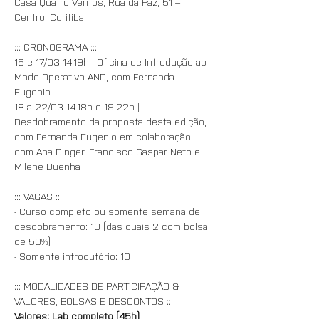
Casa Quatro Ventos, Rua da Paz, 51 – 
Centro, Curitiba
::: CRONOGRAMA :::
16 e 17/03 14-19h | Oficina de Introdução ao 
Modo Operativo AND, com Fernanda 
Eugenio 
18 a 22/03 14-18h e 19-22h | 
Desdobramento da proposta desta edição, 
com Fernanda Eugenio em colaboração 
com Ana Dinger, Francisco Gaspar Neto e 
Milene Duenha
::: VAGAS :::
- Curso completo ou somente semana de 
desdobramento: 10 (das quais 2 com bolsa 
de 50%)
- Somente introdutório: 10
::: MODALIDADES DE PARTICIPAÇÃO & 
VALORES, BOLSAS E DESCONTOS :::
Valores: Lab completo (45h)