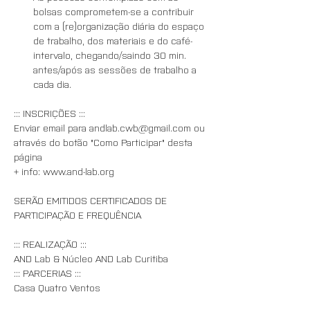
bolsas comprometem-se a contribuir 
com a (re)organização diária do espaço 
de trabalho, dos materiais e do café-
intervalo, chegando/saindo 30 min. 
antes/após as sessões de trabalho a 
cada dia.
::: INSCRIÇÕES :::
Enviar email para andlab.cwb@gmail.com ou 
através do botão "Como Participar" desta 
página
+ info: www.and-lab.org
SERÃO EMITIDOS CERTIFICADOS DE 
PARTICIPAÇÃO E FREQUÊNCIA
::: REALIZAÇÃO :::
AND Lab & Núcleo AND Lab Curitiba
::: PARCERIAS :::
Casa Quatro Ventos