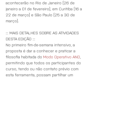
acontecerão no Rio de Janeiro (26 de 
janeiro a 01 de fevereiro), em Curitiba (16 a 
22 de março) e São Paulo (25 a 30 de 
março). 
::: MAIS DETALHES SOBRE AS ATIVIDADES 
DESTA EDIÇÃO :::
No primeiro fim-de-semana intensivo, a 
proposta é dar a conhecer e praticar a 
filosofia habitada do 
Modo Operativo AND
, 
permitindo que todos os participantes do 
curso, tendo ou não contato prévio com 
esta ferramenta, possam partilhar um 
mesmo plano de inquietação, a ser 
desdobrado e complexificado nas práticas 
propostas na semana seguinte, durante as 
tardes e noites, desenhadas para permitir a 
investigação encarnada da questão-tema 
do Lab deste ano, numa conversa 
colaborativa entre Fernanda Eugenio e Ana 
Dinger, Francisco Gaspar Neto e Milene 