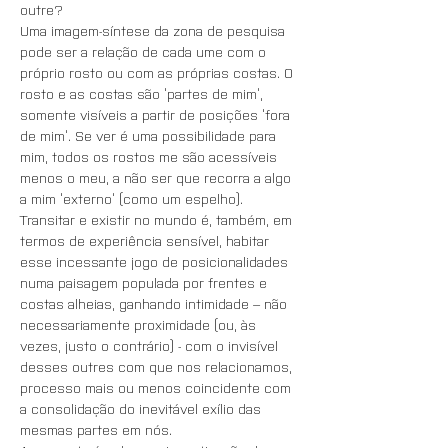
outre? 
Uma imagem-síntese da zona de pesquisa 
pode ser a relação de cada ume com o 
próprio rosto ou com as próprias costas. O 
rosto e as costas são ‘partes de mim’, 
somente visíveis a partir de posições ‘fora 
de mim’. Se ver é uma possibilidade para 
mim, todos os rostos me são acessíveis 
menos o meu, a não ser que recorra a algo 
a mim ‘externo’ (como um espelho).
Transitar e existir no mundo é, também, em 
termos de experiência sensível, habitar 
esse incessante jogo de posicionalidades 
numa paisagem populada por frentes e 
costas alheias, ganhando intimidade – não 
necessariamente proximidade (ou, às 
vezes, justo o contrário) - com o invisível 
desses outres com que nos relacionamos, 
processo mais ou menos coincidente com 
a consolidação do inevitável exílio das 
mesmas partes em nós. 