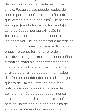
decisão, dimensão só vista pelo olhar 
alheio. Pesquisa das possibilidades de 
operar por des-cisão ali, na “cisão entre o 
que vemos e o que nos olha”.  De habitar e 
encorpar (dando forma, performando) a 
zona do Quase, por aproximação in-
terminável, como modo de discernir o 
indiscernível.  De, ao percorrer a matéria do 
íntimo e do proximal de cada participante 
enquanto corpo-território feito de 
narrativas, imagens, memórias, sensações 
e rastros materiais, encontrar modos da 
liberdade e da liberação, tanto de limitar - 
através de arrumos que permitem saber 
das forças constituintes de cada posição -  
quanto de ilimitar -  através de rumos 
outros, disponíveis quiçá na zona de 
sombra (no não se poder saber, nunca, 
inteiramente; no olhar, por aproximação, 
para aquilo em nós que não nos olha de 
volta senão de modo atravessado e 