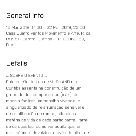
General Info
16 Mar 2019, 14:00 – 22 Mar 2019, 22:00
Casa Quatro Ventos Movimento e Arte, R. da
Paz, 51 - Centro, Curitiba - PR, 80060-160,
Brasil
Details
::: SOBRE O EVENTO :::
Esta edição do Lab de Verão AND em 
Curitiba assenta na constituição de um 
grupo de dez componentes (máx.), de 
modo a facilitar um trabalho vivencial e 
singularizado de re-arrumação sensível e 
de amplificação de rumos, situado na 
matéria de vida de cada participante. Parte-
se da questão: como ver aquilo que, em 
mim, só me é devolvido através do olhar de 