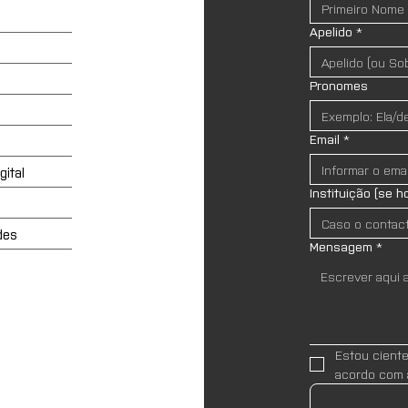
Apelido
*
Pronomes
Email
*
ital
Instituição (se h
des
Mensagem
*
Estou cient
acordo com 