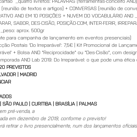
cartão  _quatro livretos: PALAVRAS (ferramentas-conceito AND
(reunião de textos e artigos) + CONVERSAS (reunião de conve
RATIVO AND EM 10 POSIÇÕES + NUVEM DO VOCABULÁRIO AND _s
PARAR, SABOR, DES-CISÃO, POSIÇÃO-COM, INTER-FERIR, IRREPA
peso: aprox. 500gr  
mente para campanha de lançamento em eventos presenciais) 
cção Postais 'Do Irreparável': 7,5€ | Kit Promocional de Lançam
arável' + Bolsa AND "Reciprocidade" ou "Des-Cisão", com desi
emporada AND Lab 2019: Do Irreparável: o que pode uma ética
20 PREVISTOS
LVADOR | MADRID  
NCIAR
ZADOS
| SÃO PAULO | CURITIBA | BRASÍLIA | PALMAS 
em pré-venda, a 
zada em dezembro de 2019, conforme o previsto! 
 retirar o livro presencialmente, num dos lançamentos oficiais