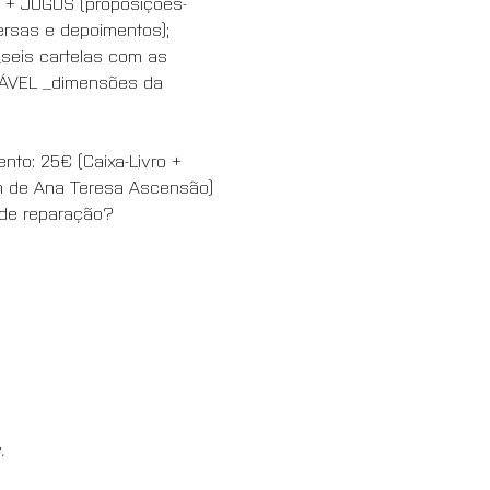
) + JOGOS (proposições-
rsas e depoimentos); 
eis cartelas com as 
RÁVEL _dimensões da 
ento: 25€ (Caixa-Livro + 
gn de Ana Teresa Ascensão)
 de reparação?
. 