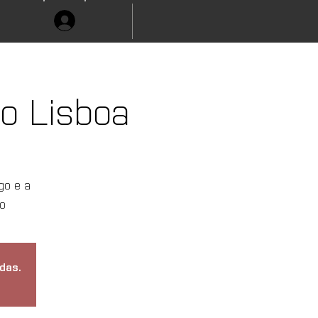
o Lisboa
go e a
o
das.