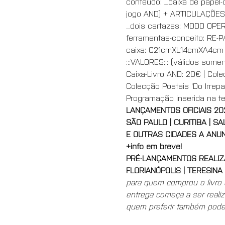
conteúdo: _caixa de papel-
jogo AND) + ARTICULAÇÕES 
_dois cartazes: MODO OPE
ferramentas-conceito: RE-
caixa: C21cmXL14cmXA4cm _
:::VALORES::: (válidos so
Caixa-Livro AND: 20€ | Cole
Colecção Postais 'Do Irrep
Programação inserida na t
LANÇAMENTOS OFICIAIS 20
SÃO PAULO | CURITIBA | SA
E OUTRAS CIDADES A ANU
+info em breve!
PRÉ-LANÇAMENTOS REALI
FLORIANÓPOLIS | TERESINA 
para quem comprou o livro 
entrega começa a ser reali
quem preferir também poderá