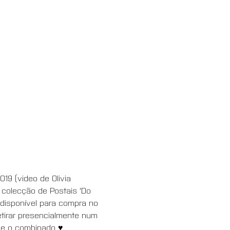
019 (video de Olivia 
 colecção de Postais 'Do 
á disponível para compra no 
etirar presencialmente num 
me o combinado ♥ 