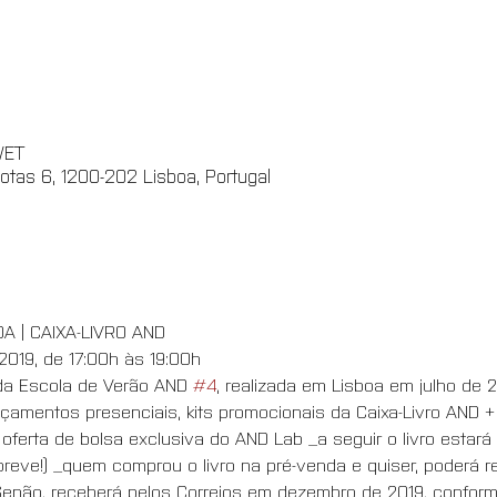
WET
otas 6, 1200-202 Lisboa, Portugal
A | CAIXA-LIVRO AND 
 2019, de 17:00h às 19:00h
 da Escola de Verão AND 
#4
, realizada em Lisboa em julho de 2
amentos presenciais, kits promocionais da Caixa-Livro AND +
m oferta de bolsa exclusiva do AND Lab _a seguir o livro estar
breve!) _quem comprou o livro na pré-venda e quiser, poderá r
 Senão, receberá pelos Correios em dezembro de 2019, confor