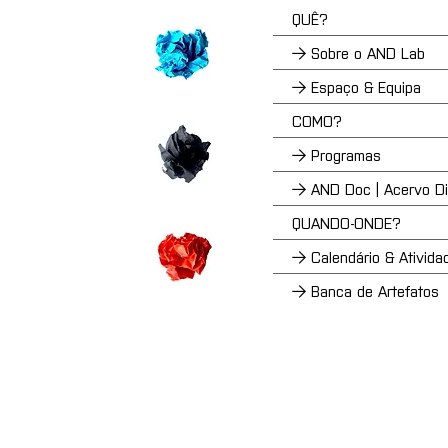
QUÊ?
→ Sobre o AND Lab
→ Espaço & Equipa
COMO?
→ Programas
→ AND Doc | Acervo Dig
QUANDO-ONDE?
→ Calendário & Ativida
→ Banca de Artefatos