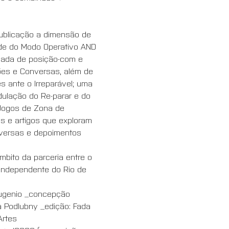
publicação a dimensão de 
dade do Modo Operativo AND 
omada de posição-com e 
ões e Conversas, além de 
s ante o Irreparável; uma 
dulação do Re-parar e do 
 Jogos de Zona de 
s e artigos que exploram 
onversas e depoimentos 
mbito da parceria entre o 
l independente do Rio de 
Eugenio _concepção 
na Podlubny _edição: Fada 
Artes