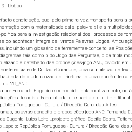
 6 | Lisboa 
efacto-constelação, que, pela primeira vez, transporta para a 
imentação com a materialidade da(s) palavra(s) e a multiplici
co-política para a investigação relacional dos  processos de t
do acontecer. Integra os livretos Palavras, Jogos, Articulaç
as, incluindo um glossário de ferramentas-conceito, as Posiçõe
; diagramas tais como o do Jogo das Perguntas, o da tripla mo
ctualizado e detalhado das proposições-jogo AND, dividido em
Transferência e de Cuidado-Curadoria; uma compilação de texto
fia habitada de modo cruzado e não-linear e uma reunião de c
es do MO_AND.
ita por Fernanda Eugenio e concebida, colaborativamente, no â
icações de artista Fada Inflada, que habita o circuito editoria
ública Portuguesa - Cultura / Direcção Geral das Artes.  
agramas, palavras-conceito e proposições-jogo AND: Fernanda 
nda Eugenio, Luiza Leite _projecto gráfico: Cecília Costa, Tatia
b _apoio: República Portuguesa - Cultura / Direcção Geral das 