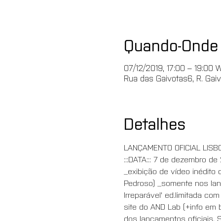
Quando-Onde
07/12/2019, 17:00 – 19:00 
Rua das Gaivotas6, R. Gaiv
Detalhes
LANÇAMENTO OFICIAL LISBO
:::DATA::: 7 de dezembro de
_exibição de vídeo inédito
Pedroso) _somente nos lanç
Irreparável' ed.limitada co
site do AND Lab (+info em 
dos lançamentos oficiais.