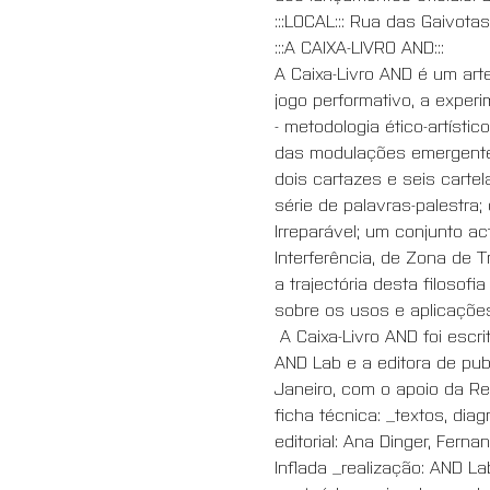
:::LOCAL::: Rua das Gaivotas
:::A CAIXA-LIVRO AND::: 
A Caixa-Livro AND é um art
jogo performativo, a exper
- metodologia ético-artísti
das modulações emergentes 
dois cartazes e seis cartel
série de palavras-palestra
Irreparável; um conjunto a
Interferência, de Zona de 
a trajectória desta filoso
sobre os usos e aplicaçõ
 A Caixa-Livro AND foi escr
AND Lab e a editora de publ
Janeiro, com o apoio da Rep
ficha técnica: _textos, di
editorial: Ana Dinger, Ferna
Inflada _realização: AND La