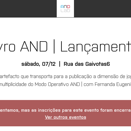
ivro AND | Lançament
sábado, 07/12
  |  
Rua das Gaivotas6
-artefacto que transporta para a publicação a dimensão de jo
multiplicidade do Modo Operativo AND | com Fernanda Eugeni
entamos, mas as inscrições para este evento foram encerra
Ver outros eventos