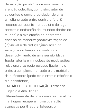
delimitação provisória de uma zona de 
atenção colectiva; como simulador de 
acidentes e como propiciador de uma 
simultaneidade entre dentro e fora. O 
recurso ao recorte – o tabuleiro de jogo – 
permite a instalação de “mundos dentro do 
mundo” e a exploração de diferentes 
escalas de menorização/maximização do 
(in)visível e de redução/ampliação do 
espaço e do tempo, estimulando o 
desenvolvimento de uma sensibilidade 
fractal, atenta e minuciosa às modulações 
relacionais da reciprocidade (justo meio 
entre a complementaridade e a simetria) e 
da suficiência (justo meio entre a eficiência 
e a desistência).
▪️ METÁLOGO & CO-OPERAÇÃO, Fernanda 
Eugenio e Ana Dinger
Diferentemente de uma conversa usual, os 
metálogos recuperam uma operação 
avançada por Gregory Bateson: o 