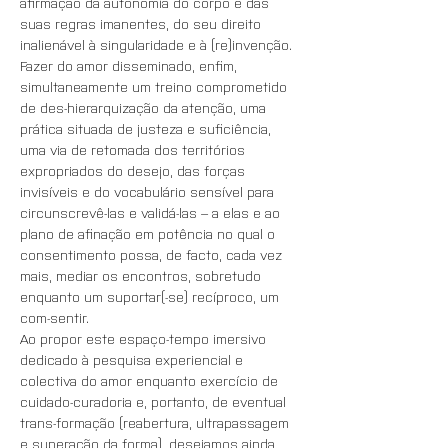
afirmação da autonomia do corpo e das 
suas regras imanentes, do seu direito 
inalienável à singularidade e à (re)invenção.
Fazer do amor disseminado, enfim, 
simultaneamente um treino comprometido 
de des-hierarquização da atenção, uma 
prática situada de justeza e suficiência, 
uma via de retomada dos territórios 
expropriados do desejo, das forças 
invisíveis e do vocabulário sensível para 
circunscrevê-las e validá-las – a elas e ao 
plano de afinação em potência no qual o 
consentimento possa, de facto, cada vez 
mais, mediar os encontros, sobretudo 
enquanto um suportar(-se) recíproco, um 
com-sentir.
Ao propor este espaço-tempo imersivo 
dedicado à pesquisa experiencial e 
colectiva do amor enquanto exercício de 
cuidado-curadoria e, portanto, de eventual 
trans-formação (reabertura, ultrapassagem 
e superação da forma), desejamos ainda 