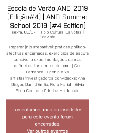
Escola de Verão AND 2019
(Edição#4) | AND Summer
School 2019 (#4 Edition)
sexta, 05/07
  |  
Polo Cultural Gaivotas |
Boavista
Reparar (n)o irreparável: práticas político-
afectivas encarnadas, exercícios de escuta
sensível e experimentações com as
potências dissidentes do amor | Com
Fernanda Eugenio e xs
artistas/investigadorxs convidadxs: Ana
Dinger, Dani d’Emilia, Flora Mariah, Sílvia
Pinto Coelho e Cristina Maldonado
Lamentamos, mas as inscrições
para este evento foram
encerradas.
Ver outros eventos