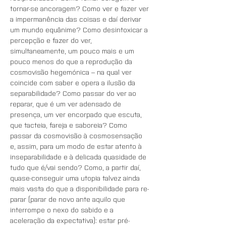
tornar-se ancoragem? Como ver e fazer ver 
a impermanência das coisas e daí derivar 
um mundo equânime? Como desintoxicar a 
percepção e fazer do ver, 
simultaneamente, um pouco mais e um 
pouco menos do que a reprodução da 
cosmovisão hegemónica – na qual ver 
coincide com saber e opera a ilusão da 
separabilidade? Como passar do ver ao 
reparar, que é um ver adensado de 
presença, um ver encorpado que escuta, 
que tacteia, fareja e saboreia? Como 
passar da cosmovisão à cosmosensação 
e, assim, para um modo de estar atento à 
inseparabilidade e à delicada quasidade de 
tudo que é/vai sendo? Como, a partir daí, 
quase-conseguir uma utopia talvez ainda 
mais vasta do que a disponibilidade para re-
parar (parar de novo ante aquilo que 
interrompe o nexo do sabido e a 
aceleração da expectativa): estar pré-