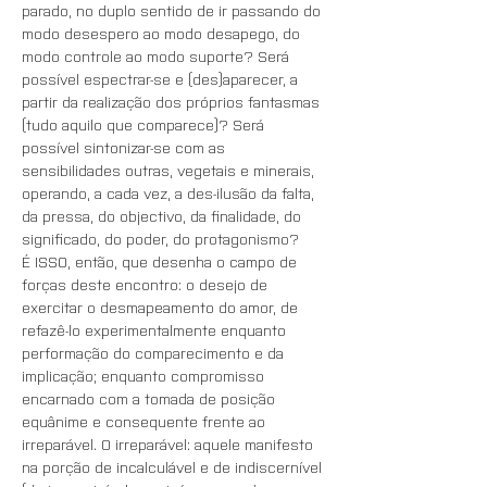
parado, no duplo sentido de ir passando do 
modo desespero ao modo desapego, do 
modo controle ao modo suporte? Será 
possível espectrar-se e (des)aparecer, a 
partir da realização dos próprios fantasmas 
(tudo aquilo que comparece)? Será 
possível sintonizar-se com as 
sensibilidades outras, vegetais e minerais, 
operando, a cada vez, a des-ilusão da falta, 
da pressa, do objectivo, da finalidade, do 
significado, do poder, do protagonismo?
É ISSO, então, que desenha o campo de 
forças deste encontro: o desejo de 
exercitar o desmapeamento do amor, de 
refazê-lo experimentalmente enquanto 
performação do comparecimento e da 
implicação; enquanto compromisso 
encarnado com a tomada de posição 
equânime e consequente frente ao 
irreparável. O irreparável: aquele manifesto 
na porção de incalculável e de indiscernível 