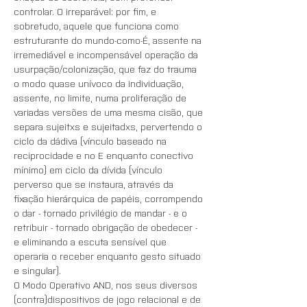
controlar. O irreparável: por fim, e 
sobretudo, aquele que funciona como 
estruturante do mundo-como-É, assente na 
irremediável e incompensável operação da 
usurpação/colonização, que faz do trauma 
o modo quase unívoco da individuação, 
assente, no limite, numa proliferação de 
variadas versões de uma mesma cisão, que 
separa sujeitxs e sujeitadxs, pervertendo o 
ciclo da dádiva (vínculo baseado na 
reciprocidade e no E enquanto conectivo 
mínimo) em ciclo da dívida (vínculo 
perverso que se instaura, através da 
fixação hierárquica de papéis, corrompendo 
o dar - tornado privilégio de mandar - e o 
retribuir - tornado obrigação de obedecer - 
e eliminando a escuta sensível que 
operaria o receber enquanto gesto situado 
e singular).
O Modo Operativo AND, nos seus diversos 
(contra)dispositivos de jogo relacional e de 