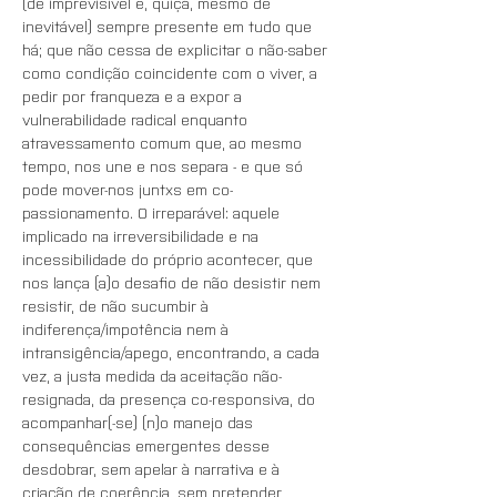
(de imprevisível e, quiçá, mesmo de 
inevitável) sempre presente em tudo que 
há; que não cessa de explicitar o não-saber 
como condição coincidente com o viver, a 
pedir por franqueza e a expor a 
vulnerabilidade radical enquanto 
atravessamento comum que, ao mesmo 
tempo, nos une e nos separa - e que só 
pode mover-nos juntxs em co-
passionamento. O irreparável: aquele 
implicado na irreversibilidade e na 
incessibilidade do próprio acontecer, que 
nos lança (a)o desafio de não desistir nem 
resistir, de não sucumbir à 
indiferença/impotência nem à 
intransigência/apego, encontrando, a cada 
vez, a justa medida da aceitação não-
resignada, da presença co-responsiva, do 
acompanhar(-se) (n)o manejo das 
consequências emergentes desse 
desdobrar, sem apelar à narrativa e à 
criação de coerência, sem pretender 