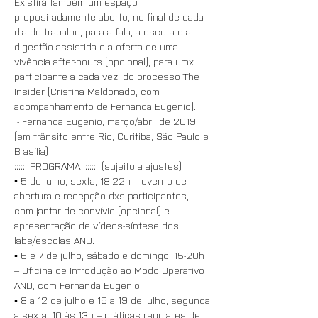
Existirá também um espaço 
propositadamente aberto, no final de cada 
dia de trabalho, para a fala, a escuta e a 
digestão assistida e a oferta de uma 
vivência after-hours (opcional), para umx 
participante a cada vez, do processo The 
Insider (Cristina Maldonado, com 
acompanhamento de Fernanda Eugenio).
 - Fernanda Eugenio, março/abril de 2019
(em trânsito entre Rio, Curitiba, São Paulo e 
Brasília)
:::::: PROGRAMA ::::::  (sujeito a ajustes)
▪️ 5 de julho, sexta, 18-22h – evento de 
abertura e recepção dxs participantes, 
com jantar de convívio (opcional) e 
apresentação de vídeos-síntese dos 
labs/escolas AND.
▪️ 6 e 7 de julho, sábado e domingo, 15-20h 
– Oficina de Introdução ao Modo Operativo 
AND, com Fernanda Eugenio
▪️ 8 a 12 de julho e 15 a 19 de julho, segunda 
a sexta, 10 às 13h – práticas regulares de 