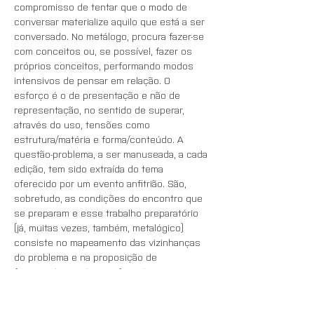
compromisso de tentar que o modo de 
conversar materialize aquilo que está a ser 
conversado. No metálogo, procura fazer-se 
com conceitos ou, se possível, fazer os 
próprios conceitos, performando modos 
intensivos de pensar em relação. O 
esforço é o de presentação e não de 
representação, no sentido de superar, 
através do uso, tensões como 
estrutura/matéria e forma/conteúdo. A 
questão-problema, a ser manuseada, a cada 
edição, tem sido extraída do tema 
oferecido por um evento anfitrião. São, 
sobretudo, as condições do encontro que 
se preparam e esse trabalho preparatório 
(já, muitas vezes, também, metalógico) 
consiste no mapeamento das vizinhanças 
do problema e na proposição de 
ferramentas, materiais, formatos ou 
interfaces. O metálogo habita diferentes 
territórios, a cada vez resultando num 