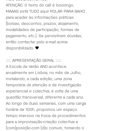
ATENÇÃO: O texto do call é loooongo, 
MAAAS está TUDO aqui! ROLAR PARA BAIXO 
para aceder às informações práticas 
(bolsas, descontos, prazos, alojamento, 
modalidades de participação, formas de 
pagamento, etc.). Se persistirem dúvidas, 
então contactar pelo e-mail acima 
disponibilizado. 🖤
:::::: APRESENTAÇÃO GERAL ::::::
A Escola de Verão AND acontece 
anualmente em Lisboa, no mês de Julho, 
instalando, a cada edição, uma zona 
temporária de atenção e de investigação 
experiencial e colectiva, à volta de uma 
questão transversal, diferente a cada ano.
Ao longo de duas semanas, com uma carga 
horária de 100h, propomos um espaço-
tempo imersivo na troca de procedimentos 
para a improvisação-criação colectiva e 
(com)posição-com (d)o comum, tomando o 