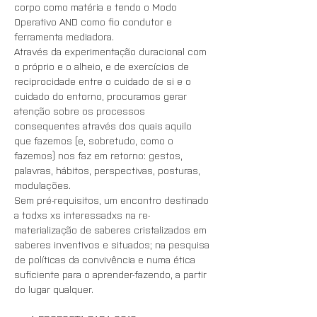
corpo como matéria e tendo o Modo 
Operativo AND como fio condutor e 
ferramenta mediadora.
Através da experimentação duracional com 
o próprio e o alheio, e de exercícios de 
reciprocidade entre o cuidado de si e o 
cuidado do entorno, procuramos gerar 
atenção sobre os processos 
consequentes através dos quais aquilo 
que fazemos (e, sobretudo, como o 
fazemos) nos faz em retorno: gestos, 
palavras, hábitos, perspectivas, posturas, 
modulações.
Sem pré-requisitos, um encontro destinado 
a todxs xs interessadxs na re-
materialização de saberes cristalizados em 
saberes inventivos e situados; na pesquisa 
de políticas da convivência e numa ética 
suficiente para o aprender-fazendo, a partir 
do lugar qualquer.