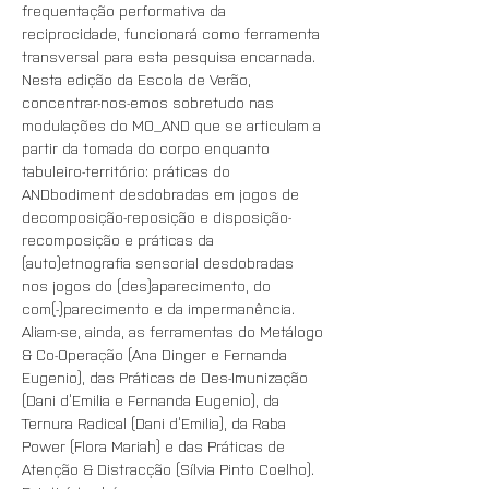
frequentação performativa da 
reciprocidade, funcionará como ferramenta 
transversal para esta pesquisa encarnada. 
Nesta edição da Escola de Verão, 
concentrar-nos-emos sobretudo nas 
modulações do MO_AND que se articulam a 
partir da tomada do corpo enquanto 
tabuleiro-território: práticas do 
ANDbodiment desdobradas em jogos de 
decomposição-reposição e disposição-
recomposição e práticas da 
(auto)etnografia sensorial desdobradas 
nos jogos do (des)aparecimento, do 
com(-)parecimento e da impermanência. 
Aliam-se, ainda, as ferramentas do Metálogo 
& Co-Operação (Ana Dinger e Fernanda 
Eugenio), das Práticas de Des-Imunização 
(Dani d’Emilia e Fernanda Eugenio), da 
Ternura Radical (Dani d’Emilia), da Raba 
Power (Flora Mariah) e das Práticas de 
Atenção & Distracção (Sílvia Pinto Coelho). 