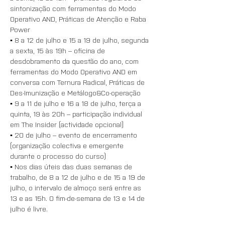
sintonização com ferramentas do Modo 
Operativo AND, Práticas de Atenção e Raba 
Power
▪️ 8 a 12 de julho e 15 a 19 de julho, segunda 
a sexta, 15 às 19h – oficina de 
desdobramento da questão do ano, com 
ferramentas do Modo Operativo AND em 
conversa com Ternura Radical, Práticas de 
Des-Imunização e Metálogo&Co-operação
▪️ 9 a 11 de julho e 16 a 18 de julho, terça a 
quinta, 19 às 20h – participação individual 
em The Insider (actividade opcional)
▪️ 20 de julho – evento de encerramento 
(organização colectiva e emergente 
durante o processo do curso)
▪️ Nos dias úteis das duas semanas de 
trabalho, de 8 a 12 de julho e de 15 a 19 de 
julho, o intervalo de almoço será entre as 
13 e as 15h. O fim-de-semana de 13 e 14 de 
julho é livre.