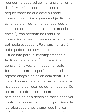
reencontro possível com o funcionamento 
da dádiva. Não planear a mudança, nem 
sequer saber no que deve ou pode 
consistir. Não mirar o grande objectivo de 
saltar para um outro mundo (que, deste 
modo, acabaria por ser um outro mundo-
como-É) mas persistir no reabrir da 
consistência das formas e no acompanhar(-
se) nesta passagem. Pois ‘amar jamais é 
estar juntxs, mas devir juntxs’.
E tudo isto porque investigar modos e 
tácticas para reparar (n)o irreparável 
consistirá, talvez, em frequentar este 
território abismal e aporético no qual 
reparar chega a coincidir com destruir e 
matar. E como matar eticamente o sistema 
não poderia começar de outro modo senão 
por matá-lo intimamente, numa luta de si 
para consigo pela descolonização sensível, 
confrontamo-nos com um compromisso de 
(auto)cuidado e (auto)amor que implica, 