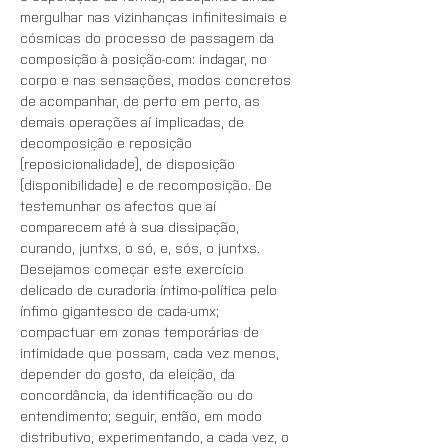
mergulhar nas vizinhanças infinitesimais e 
cósmicas do processo de passagem da 
composição à posição-com: indagar, no 
corpo e nas sensações, modos concretos 
de acompanhar, de perto em perto, as 
demais operações aí implicadas, de 
decomposição e reposição 
(reposicionalidade), de disposição 
(disponibilidade) e de recomposição. De 
testemunhar os afectos que aí 
comparecem até à sua dissipação, 
curando, juntxs, o só, e, sós, o juntxs. 
Desejamos começar este exercício 
delicado de curadoria íntimo-política pelo 
ínfimo gigantesco de cada-umx; 
compactuar em zonas temporárias de 
intimidade que possam, cada vez menos, 
depender do gosto, da eleição, da 
concordância, da identificação ou do 
entendimento; seguir, então, em modo 
distributivo, experimentando, a cada vez, o 