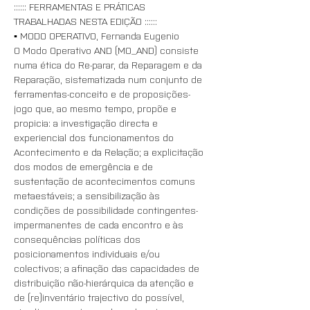
:::::: FERRAMENTAS E PRÁTICAS 
TRABALHADAS NESTA EDIÇÃO ::::::
▪️ MODO OPERATIVO, Fernanda Eugenio
O Modo Operativo AND (MO_AND) consiste 
numa ética do Re-parar, da Reparagem e da 
Reparação, sistematizada num conjunto de 
ferramentas-conceito e de proposições-
jogo que, ao mesmo tempo, propõe e 
propicia: a investigação directa e 
experiencial dos funcionamentos do 
Acontecimento e da Relação; a explicitação 
dos modos de emergência e de 
sustentação de acontecimentos comuns 
metaestáveis; a sensibilização às 
condições de possibilidade contingentes-
impermanentes de cada encontro e às 
consequências políticas dos 
posicionamentos individuais e/ou 
colectivos; a afinação das capacidades de 
distribuição não-hierárquica da atenção e 
de (re)inventário trajectivo do possível, 