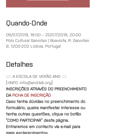
Quando-Onde
05/07/2019, 18:00 – 20/07/2019, 20:00
Polo Cultural Gaivotas | Boavista, R. Gaivotas
8, 1200-202 Lisboa, Portugal
Detalhes
:::::: A ESCOLA DE VERÃO AND ::::::
[+INFO: info@and-lab.org]
INSCRIÇÕES ATRAVÉS DO PREENCHIMENTO 
DA 
FICHA DE INSCRIÇÃO
Caso tenha dúvidas no preenchimento do 
formulário, queira manifestar interesse ou 
tenha outras questões, clique no botão 
“COMO PARTICIPAR” desta página. 
Entraremos em contacto via e-mail para 
mais esclarecimentos.