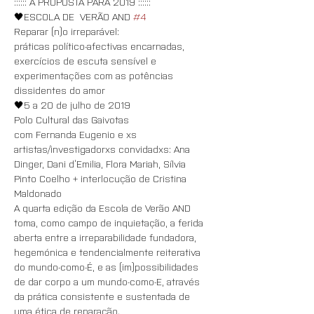
:::::: A PROPOSTA PARA 2019 ::::::
🖤ESCOLA DE  VERÃO AND 
#4
Reparar (n)o irreparável:
práticas político-afectivas encarnadas, 
exercícios de escuta sensível e 
experimentações com as potências 
dissidentes do amor
🖤5 a 20 de julho de 2019
Polo Cultural das Gaivotas
com Fernanda Eugenio e xs 
artistas/investigadorxs convidadxs: Ana 
Dinger, Dani d’Emilia, Flora Mariah, Sílvia 
Pinto Coelho + interlocução de Cristina 
Maldonado
A quarta edição da Escola de Verão AND 
toma, como campo de inquietação, a ferida 
aberta entre a irreparabilidade fundadora, 
hegemónica e tendencialmente reiterativa 
do mundo-como-É, e as (im)possibilidades 
de dar corpo a um mundo-como-E, através 
da prática consistente e sustentada de 
uma ética de reparação.