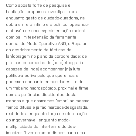
Como aposta forte de pesquisa e 
habitação, propomos investigar o amar 
enquanto gesto de cuidado-curadoria, na 
dobra entre o íntimo e o político, operando-
o através de uma experimentação radical 
com os limites-tensão da ferramenta 
central do Modo Operativo AND, o Reparar; 
do desdobramento de tácticas de 
(an)coragem no plano da corporeidade; de 
práticas encarnadas de (auto)etnografia – 
capazes de (nos) acompanhar (n)a luta 
político-afectiva pelo que queremos e 
podemos enquanto comunidades – e de 
um trabalho microscópico, proximal e firme 
com as potências dissidentes desta 
mancha a que chamamos “amor”, ao mesmo 
tempo difusa e já tão marcada-desgastada, 
reabrindo-a enquanto força de efectuação 
do ingovernável, enquanto modo-
multiplicidade do inter-ferir e do des-
imunizar. Fazer do amor disseminado uma 