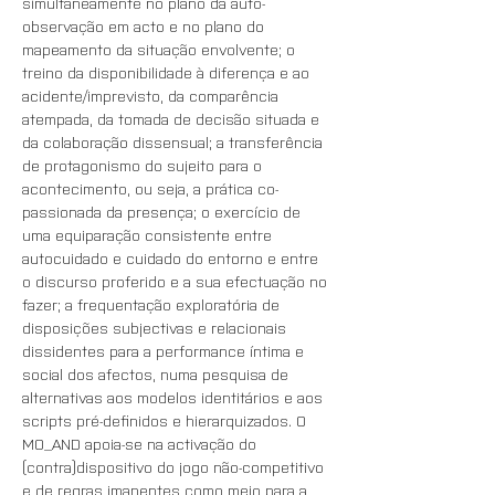
simultaneamente no plano da auto-
observação em acto e no plano do 
mapeamento da situação envolvente; o 
treino da disponibilidade à diferença e ao 
acidente/imprevisto, da comparência 
atempada, da tomada de decisão situada e 
da colaboração dissensual; a transferência 
de protagonismo do sujeito para o 
acontecimento, ou seja, a prática co-
passionada da presença; o exercício de 
uma equiparação consistente entre 
autocuidado e cuidado do entorno e entre 
o discurso proferido e a sua efectuação no 
fazer; a frequentação exploratória de 
disposições subjectivas e relacionais 
dissidentes para a performance íntima e 
social dos afectos, numa pesquisa de 
alternativas aos modelos identitários e aos 
scripts pré-definidos e hierarquizados. O 
MO_AND apoia-se na activação do 
(contra)dispositivo do jogo não-competitivo 
e de regras imanentes como meio para a 