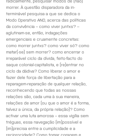
radicalmente, pesquisar modos de (não) 
morrer. À questão disparadora da in-
terminável pesquisa a que se dedica o 
Modo Operativo AND, acerca das políticas 
da convivência – como viver juntxs? – 
aglutinam-se, então, indagações 
emergenciais e cruamente concretas: 
como morrer juntxs? como viver só? como 
matar(-se) sem morrer? como encerrar o 
irreparável ciclo da dívida, feito-facto do 
saque colonial-capitalista, e (re)entrar no 
ciclo da dádiva? Como liberar o amor e 
fazer dele força de libertação para a 
reparagem-reparação de qualquer relação, 
reconhecendo que todas as nossas 
relações são, cada uma à sua maneira, 
relações de amor (ou que o amor é a forma, 
talvez a única, da própria relação)? Como 
activar uma luta amorosa – essa vigília sem 
tréguas, essa navegação (im)possível e 
(im)precisa entre a cumplicidade e a 
reciprocidade? Como tomar coragem e 