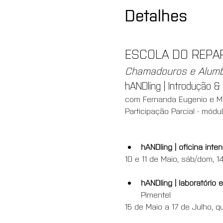
Detalhes
ESCOLA DO REPAR
Chamadouros e Alumbr
hANDling | Introdução
com Fernanda Eugenio e Ma
Participação Parcial - módu
hANDling | oficina int
10 e 11 de Maio, sáb/dom, 
hANDling | laboratóri
Pimentel
15 de Maio a 17 de Julho, q