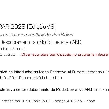
AR 2025 [Edição#6]
amentos: a restituição da dádiva
 & Desdobramento ao Modo Operativo AND
riana Pimentel
lo avulso — 
Clicar aqui para participação no programa integral
ensiva de Introdução ao Modo Operativo AND
, com Fernanda Eug
14h às 20h | Espaço AND Lab, Lisboa
o extensivo de Desdobramento do Modo Operativo AND
, com Fer
uintas-feiras, 18h30 às 21h30 | Espaço AND Lab, Lisboa