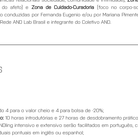
 do afeto) e
 Zona de Cuidado-Curadoria
 (foco no corpo-so
 conduzidas por Fernanda Eugenio e/ou por Mariana Pimentel
ede AND Lab Brasil e integrante do Coletivo AND.
S
do 4 para o valor cheio e 4 para bolsa de -20%;
o: 
10 horas introdutórias e 27 horas de desdobramento prátic
Dling intensivo e extensivo serão facilitados em português, c
duais pontuais em inglês ou espanhol;