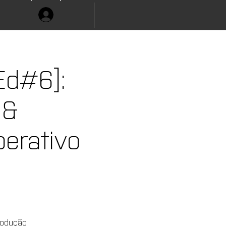
Ed#6]:
 &
erativo
trodução