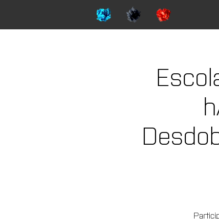
Escol
h
Desdob
Partici