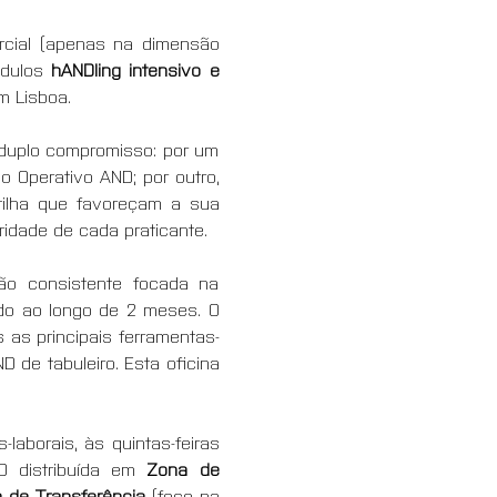
rcial (apenas na dimensão 
dulos 
hANDling intensivo e 
m Lisboa.
duplo compromisso: por um 
 Operativo AND; por outro, 
tilha que favoreçam a sua 
ridade de cada praticante.
ão consistente focada na 
do ao longo de 2 meses. O 
s as principais ferramentas-
 de tabuleiro. Esta oficina 
aborais, às quintas-feiras 
 distribuída em 
Zona de 
 de Transferência
 (foco na 