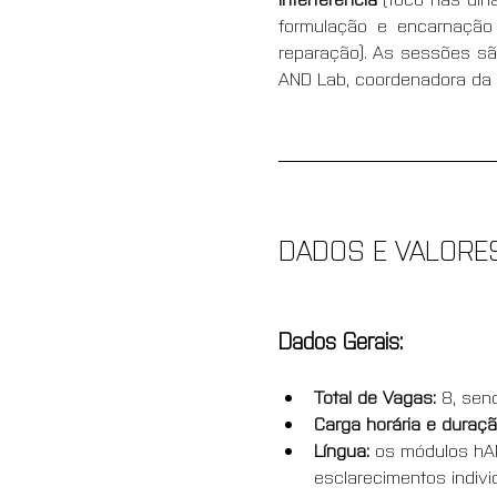
formulação e encarnação
reparação). As sessões são
AND Lab, coordenadora da R
DADOS E VALORE
Dados Gerais:
Total de Vagas: 
8, sen
Carga horária e duraçã
Língua: 
os módulos hAN
esclarecimentos indivi