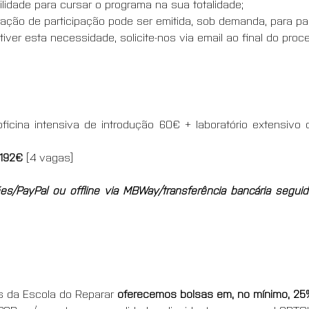
bilidade para cursar o programa na sua totalidade;
ação de participação pode ser emitida, sob demanda, para par
iver esta necessidade, solicite-nos via email ao final do proc
ficina intensiva de introdução 60€ + laboratório extensivo
192€ 
[4 vagas]
es/PayPal ou offline via MBWay/transferência bancária segui
s da Escola do Reparar 
oferecemos bolsas em, no mínimo, 2