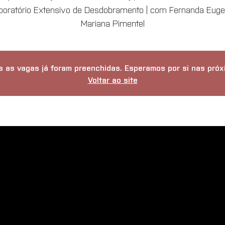
boratório Extensivo de Desdobramento | com Fernanda Euge
Mariana Pimentel
as vagas já foram preenchidas. Esperamos por si nas próxi
Voltar ao site