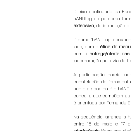
O eixo continuado da Esco
hANDling do percurso for
extensivo
, de introdução 
O nome 'hANDling' convoca
lado, com a 
ética do man
com a 
entrega/oferta da
incorporação pela via da fr
A participação parcial n
constelação de ferramenta
ponto de partida é o hANDli
conceito que compõem as dir
é orientada por Fernanda E
Na sequência, arranca o hA
entre 15 de maio e 17 d
Interferência 
(foco nas din