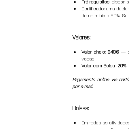
Pré-requisitos
: disponi
Certificado: 
uma declar
de no mínimo 80%. Se t
Valores:
Valor cheio:
240€ 
— o
vagas]
Valor com Bolsa -20%: 
Pagamento online via cartõ
por e-mail.
Bolsas:
Em todas as atividade