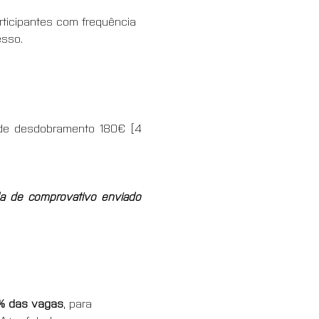
ticipantes com frequência 
esso.
 de desdobramento 180€ [4 
da de comprovativo enviado 
5% das vagas
, para 