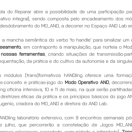
la do Reparar abre a possibilidade de uma participação pa
mativo integral), sendo composta pelo encadeamento dos mó
e desdobramento do MO_AND, a decorrer no Espaço AND Lab e
 a mancha semântica do verbo 'to handle' para sinalizar um 
useamento
, em contraponto à manipulação, que norteia o Modo
s nossas ferramentas
, criando situações de transmissão-par
equentação, da prática e do cultivo da autonomia e da singula
os módulos (trans)formativos hANDling oferece uma formaç
s-conceito e práticas-jogo do
 Modo Operativo AND
, decorren
ng oficina intensiva, 10 e 11 de maio, na qual serão partilhada
etrizes éticas da prática e os princípios básicos do jogo AND
ugenio, criadora do MO_AND e diretora do AND Lab.
NDling laboratório extensivo, com 9 encontros semanais pós-l
e julho, que percorrerão a constelação de Jogos MO_AND
âmicas relacionais sociedade, comunidade e intimidade), 
Zona