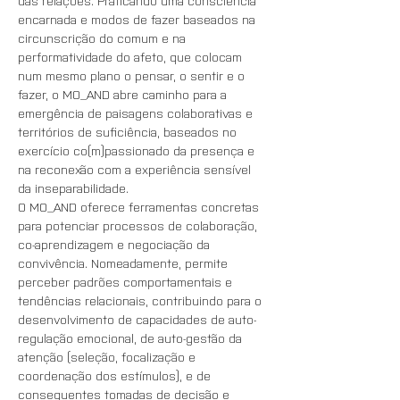
das relações. Praticando uma consciência 
encarnada e modos de fazer baseados na 
circunscrição do comum e na 
performatividade do afeto, que colocam 
num mesmo plano o pensar, o sentir e o 
fazer, o MO_AND abre caminho para a 
emergência de paisagens colaborativas e 
territórios de suficiência, baseados no 
exercício co(m)passionado da presença e 
na reconexão com a experiência sensível 
da inseparabilidade.
O MO_AND oferece ferramentas concretas 
para potenciar processos de colaboração, 
co-aprendizagem e negociação da 
convivência. Nomeadamente, permite 
perceber padrões comportamentais e 
tendências relacionais, contribuindo para o 
desenvolvimento de capacidades de auto-
regulação emocional, de auto-gestão da 
atenção (seleção, focalização e 
coordenação dos estímulos), e de 
consequentes tomadas de decisão e 