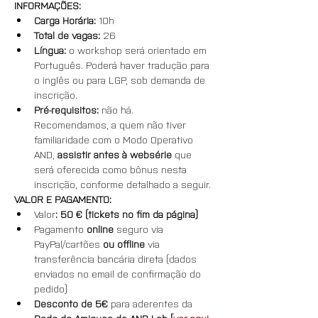
INFORMAÇÕES:
Carga Horária: 
10h
Total de vagas:
 26
Língua: 
o workshop será orientado em 
Português. Poderá haver tradução para 
o inglês ou para LGP, sob demanda de 
inscrição.
Pré-requisitos: 
não há. 
Recomendamos, a quem não tiver 
familiaridade com o Modo Operativo 
AND, 
assistir antes à websérie
 que 
será oferecida como bônus nesta 
inscrição, conforme detalhado a seguir.
VALOR E PAGAMENTO:
Valor
: 50 € (tickets no fim da página)
Pagamento 
online
 seguro via 
PayPal/cartões 
ou offline
 via 
transferência bancária direta (dados 
enviados no email de confirmação do 
pedido)
Desconto de 5€ 
para aderentes da