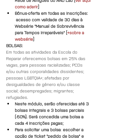
Rede de Amigues do AND Lab [
ver aqui 
como aderir
]
Bônus-oferta em todas as inscrições: 
 acesso com validade de 30 dias à 
Websérie "Manual de Sobrevivência 
para Tempos Irreparáveis" [
+sobre a 
websérie
]
BOLSAS:
Em todas as atividades da Escola do 
Reparar oferecemos bolsas em 25% das 
vagas, para pessoas racializadas; PCDs 
e/ou outras corporalidades dissidentes; 
pessoas LGBTQIA+; afetadas por 
desigualdades de gênero e/ou classe 
social; desempregades; migrantes; 
refugiades.
Neste módulo, serão oferecidas até 3 
bolsas integrais e 3 bolsas parciais 
(-50%). Será concedida uma bolsa a 
cada 4 inscrições pagas;
Para solicitar uma bolsa
: 
escolher a 
opção de ticket "pedido de bolsa" e 