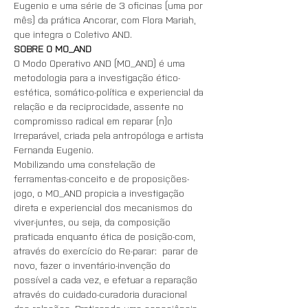
Eugenio e uma série de 3 oficinas (uma por 
mês) da prática Ancorar, com Flora Mariah, 
que integra o Coletivo AND.
SOBRE O MO_AND
O Modo Operativo AND (MO_AND) é uma 
metodologia para a investigação ético-
estética, somático-política e experiencial da 
relação e da reciprocidade, assente no 
compromisso radical em reparar (n)o 
Irreparável, criada pela antropóloga e artista 
Fernanda Eugenio.
Mobilizando uma constelação de 
ferramentas-conceito e de proposições-
jogo, o MO_AND propicia a investigação 
direta e experiencial dos mecanismos do 
viver-juntes, ou seja, da composição 
praticada enquanto ética de posição-com, 
através do exercício do Re-parar:  parar de 
novo, fazer o inventário-invenção do 
possível a cada vez, e efetuar a reparação 
através do cuidado-curadoria duracional 