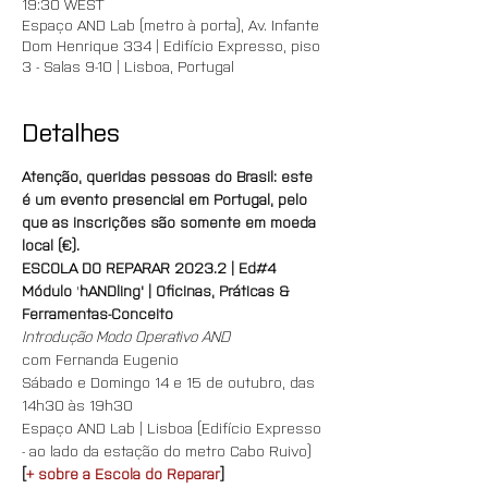
19:30 WEST
Espaço AND Lab (metro à porta), Av. Infante
Dom Henrique 334 | Edifício Expresso, piso
3 - Salas 9-10 | Lisboa, Portugal
Detalhes
Atenção, queridas pessoas do Brasil: este 
é um evento presencial em Portugal, pelo 
que as inscrições são somente em moeda 
local (€).
ESCOLA DO REPARAR 2023.2 | Ed#4
Módulo
 '
hANDling' | Oficinas, Práticas & 
Ferramentas-Conceito
Introdução Modo Operativo AND
com Fernanda Eugenio
Sábado e Domingo 14 e 15 de outubro, das 
14h30 às 19h30
Espaço AND Lab | Lisboa (Edifício Expresso 
- ao lado da estação do metro Cabo Ruivo)
[
+ sobre a Escola do Reparar
]