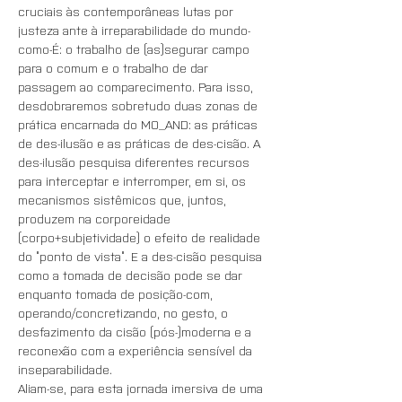
cruciais às contemporâneas lutas por 
justeza ante à irreparabilidade do mundo-
como-É: o trabalho de (as)segurar campo 
para o comum e o trabalho de dar 
passagem ao comparecimento. Para isso, 
desdobraremos sobretudo duas zonas de 
prática encarnada do MO_AND: as práticas 
de des-ilusão e as práticas de des-cisão. A 
des-ilusão pesquisa diferentes recursos 
para interceptar e interromper, em si, os 
mecanismos sistêmicos que, juntos, 
produzem na corporeidade 
(corpo+subjetividade) o efeito de realidade 
do “ponto de vista”. E a des-cisão pesquisa 
como a tomada de decisão pode se dar 
enquanto tomada de posição-com, 
operando/concretizando, no gesto, o 
desfazimento da cisão (pós-)moderna e a 
reconexão com a experiência sensível da 
inseparabilidade.
Aliam-se, para esta jornada imersiva de uma 