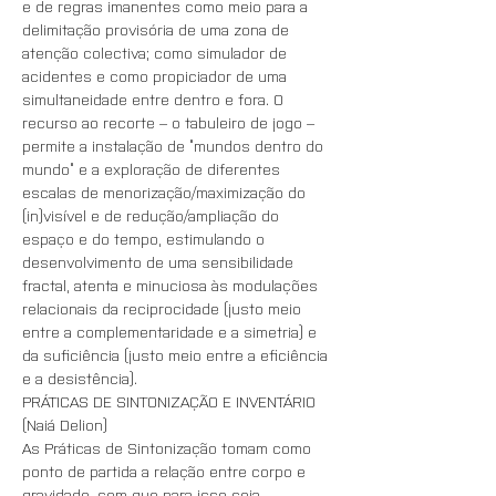
e de regras imanentes como meio para a 
delimitação provisória de uma zona de 
atenção colectiva; como simulador de 
acidentes e como propiciador de uma 
simultaneidade entre dentro e fora. O 
recurso ao recorte – o tabuleiro de jogo – 
permite a instalação de “mundos dentro do 
mundo” e a exploração de diferentes 
escalas de menorização/maximização do 
(in)visível e de redução/ampliação do 
espaço e do tempo, estimulando o 
desenvolvimento de uma sensibilidade 
fractal, atenta e minuciosa às modulações 
relacionais da reciprocidade (justo meio 
entre a complementaridade e a simetria) e 
da suficiência (justo meio entre a eficiência 
e a desistência).
PRÁTICAS DE SINTONIZAÇÃO E INVENTÁRIO 
(Naiá Delion)
As Práticas de Sintonização tomam como 
ponto de partida a relação entre corpo e 
gravidade, sem que para isso seja 