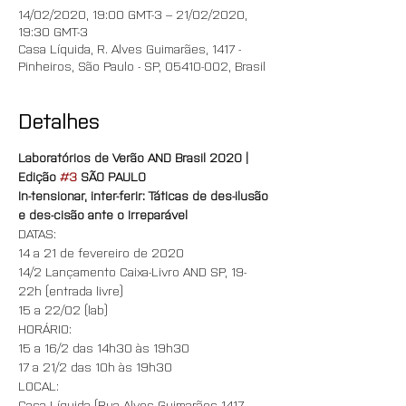
14/02/2020, 19:00 GMT-3 – 21/02/2020,
19:30 GMT-3
Casa Líquida, R. Alves Guimarães, 1417 -
Pinheiros, São Paulo - SP, 05410-002, Brasil
Detalhes
Laboratórios de Verão AND Brasil 2020 | 
Edição 
#3
 SÃO PAULO
In-tensionar, inter-ferir: Táticas de des-ilusão 
e des-cisão ante o Irreparável
DATAS:
14 a 21 de fevereiro de 2020
14/2 Lançamento Caixa-Livro AND SP, 19-
22h (entrada livre)
15 a 22/02 (lab)
HORÁRIO:
15 a 16/2 das 14h30 às 19h30
17 a 21/2 das 10h às 19h30
LOCAL:
Casa Líquida (Rua Alves Guimarães 1417 - 