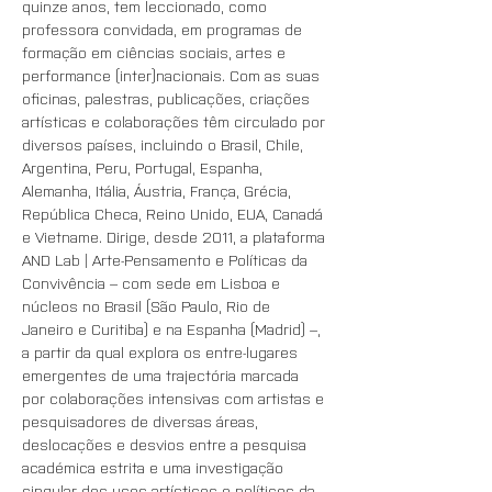
quinze anos, tem leccionado, como 
professora convidada, em programas de 
formação em ciências sociais, artes e 
performance (inter)nacionais. Com as suas 
oficinas, palestras, publicações, criações 
artísticas e colaborações têm circulado por 
diversos países, incluindo o Brasil, Chile, 
Argentina, Peru, Portugal, Espanha, 
Alemanha, Itália, Áustria, França, Grécia, 
República Checa, Reino Unido, EUA, Canadá 
e Vietname. Dirige, desde 2011, a plataforma 
AND Lab | Arte-Pensamento e Políticas da 
Convivência – com sede em Lisboa e 
núcleos no Brasil (São Paulo, Rio de 
Janeiro e Curitiba) e na Espanha (Madrid) –, 
a partir da qual explora os entre-lugares 
emergentes de uma trajectória marcada 
por colaborações intensivas com artistas e 
pesquisadores de diversas áreas, 
deslocações e desvios entre a pesquisa 
académica estrita e uma investigação 
singular dos usos artísticos e políticos da 