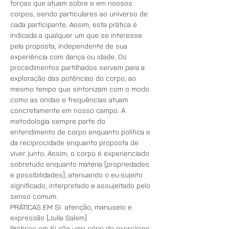
forças que atuam sobre e em nossos 
corpos, sendo particulares ao universo de 
cada participante. Assim, esta prática é 
indicada a qualquer um que se interesse 
pela proposta, independente de sua 
experiência com dança ou idade. Os 
procedimentos partilhados servem para a 
exploração das potências do corpo, ao 
mesmo tempo que sintonizam com o modo 
como as ondas e frequências atuam 
concretamente em nosso campo. A 
metodologia sempre parte do 
entendimento de corpo enquanto política e 
da reciprocidade enquanto proposta de 
viver junto. Assim, o corpo é experienciado 
sobretudo enquanto matéria (propriedades 
e possibilidades), atenuando o eu-sujeito 
significado, interpretado e assujeitado pelo 
senso comum.
PRÁTICAS EM SI  atenção, manuseio e 
expressão (Julia Salem)
Práticas em Si são uma série de exercícios 