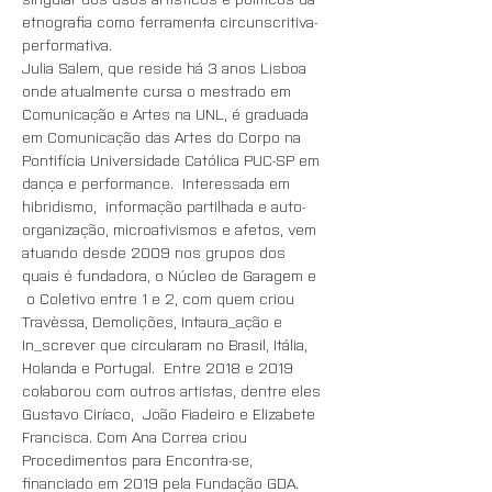
etnografia como ferramenta circunscritiva-
performativa.
Julia Salem, que reside há 3 anos Lisboa 
onde atualmente cursa o mestrado em 
Comunicação e Artes na UNL, é graduada 
em Comunicação das Artes do Corpo na 
Pontifícia Universidade Católica PUC-SP em 
dança e performance.  Interessada em 
hibridismo,  informação partilhada e auto-
organização, microativismos e afetos, vem 
atuando desde 2009 nos grupos dos 
quais é fundadora, o Núcleo de Garagem e 
 o Coletivo entre 1 e 2, com quem criou 
Travèssa, Demolições, Intaura_ação e 
In_screver que circularam no Brasil, Itália, 
Holanda e Portugal.  Entre 2018 e 2019 
colaborou com outros artistas, dentre eles 
Gustavo Ciríaco,  João Fiadeiro e Elizabete 
Francisca. Com Ana Correa criou 
Procedimentos para Encontra-se, 
financiado em 2019 pela Fundação GDA. 