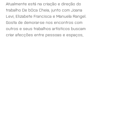
Atualmente está na criação e direção do 
trabalho De bOca Cheia, junto com Joana 
Levi, Elizabete Francisca e Manuela Rangel. 
Gosta de demorar-se nos encontros com 
outros e seus trabalhos artísticos buscam 
criar afecções entre pessoas e espaços, 
entre corpos e mundo, teorias e práticas. 
 É terapeuta do corpo, formada no Método 
de Coordenação Motora – Piret/Béziers e 
em Terapia Integração Craniossacral pelo 
IQD - Instituto de Quietude Dinâmica - SP, 
Brasil.  É fundadora e cooperadora da 
PENHASCO_arte cooperativa em Lisboa. 
Além de atuar na programação deste 
espaço junto aos outros integrantes, 
ministra encontros regulares de Práticas 
em Si, uma atividade que visa aproximar a 
vida e a arte através de procedimentos 
relacionais e  criativos.
Naiá Delion formou-se em Comunicação das 
Artes do Corpo na PUC-SP em 2002, com 