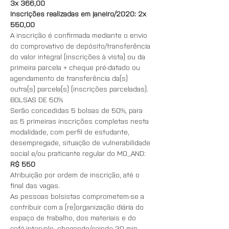
3x 366,00
Inscrições realizadas em janeiro/2020: 2x 
550,00
A inscrição é confirmada mediante o envio 
do comprovativo de depósito/transferência 
do valor integral (inscrições à vista) ou da 
primeira parcela + cheque pré-datado ou 
agendamento de transferência da(s) 
outra(s) parcela(s) (inscrições parceladas).
BOLSAS DE 50%
Serão concedidas 5 bolsas de 50%, para 
as 5 primeiras inscrições completas nesta 
modalidade, com perfil de estudante, 
desempregade, situação de vulnerabilidade 
social e/ou praticante regular do MO_AND: 
R$ 550
Atribuição por ordem de inscrição, até o 
final das vagas.
As pessoas bolsistas comprometem-se a 
contribuir com a (re)organização diária do 
espaço de trabalho, dos materiais e do 
café-intervalo, chegando/saindo 30 min. 