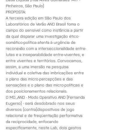
Pinheiros, São Paulo)
PROPOSTA:
A terceira edição em São Paulo dos 
Laboratórios de Verão AND Brasil toma o 
campo do sensível como instância a partir 
da qual disparar uma investigação ético-
somático-política atenta à urgência de 
reconexão com a interseccionalidade entre-
lutas e a inseparabilidade entre-viventes, e 
entre viventes e territórios. Convocamos, 
assim, a uma imersão na pesquisa 
individual e coletiva das imbricações entre 
o plano das micro-percepções e das 
sensações e o plano das micro-políticas e 
dos posicionamentos relacionais.
O MO_AND - Modo Operativo AND (Fernanda 
Eugenio) - será desdobrado nos seus 
diversos (contra)dispositivos de jogo 
relacional e de freqüentação performativa 
da reciprocidade, enfocando 
especificamente, neste Lab, dois gestos 