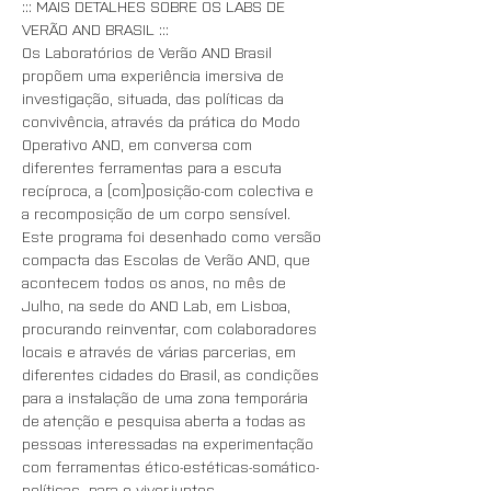
::: MAIS DETALHES SOBRE OS LABS DE 
VERÃO AND BRASIL :::
Os Laboratórios de Verão AND Brasil 
propõem uma experiência imersiva de 
investigação, situada, das políticas da 
convivência, através da prática do Modo 
Operativo AND, em conversa com 
diferentes ferramentas para a escuta 
recíproca, a (com)posição-com colectiva e 
a recomposição de um corpo sensível. 
Este programa foi desenhado como versão 
compacta das Escolas de Verão AND, que 
acontecem todos os anos, no mês de 
Julho, na sede do AND Lab, em Lisboa, 
procurando reinventar, com colaboradores 
locais e através de várias parcerias, em 
diferentes cidades do Brasil, as condições 
para a instalação de uma zona temporária 
de atenção e pesquisa aberta a todas as 
pessoas interessadas na experimentação 
com ferramentas ético-estéticas-somático-
políticas  para o viver-juntes.