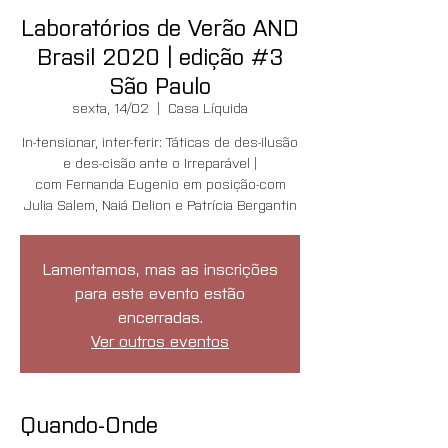
Laboratórios de Verão AND
Brasil 2020 | edição #3
São Paulo
sexta, 14/02
  |  
Casa Líquida
In-tensionar, inter-ferir: Táticas de des-ilusão
e des-cisão ante o Irreparável |
com Fernanda Eugenio em posição-com
Julia Salem, Naiá Delion e Patrícia Bergantin
Lamentamos, mas as inscrições
para este evento estão
encerradas.
Ver outros eventos
Quando-Onde