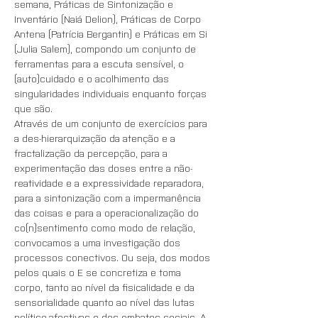
semana, Práticas de Sintonização e 
Inventário (Naiá Delion), Práticas de Corpo 
Antena (Patrícia Bergantin) e Práticas em Si 
(Julia Salem), compondo um conjunto de 
ferramentas para a escuta sensível, o 
(auto)cuidado e o acolhimento das 
singularidades individuais enquanto forças 
que são.
Através de um conjunto de exercícios para 
a des-hierarquização da atenção e a 
fractalização da percepção, para a 
experimentação das doses entre a não-
reatividade e a expressividade reparadora, 
para a sintonização com a impermanência 
das coisas e para a operacionalização do 
co(n)sentimento como modo de relação, 
convocamos a uma investigação dos 
processos conectivos. Ou seja, dos modos 
pelos quais o E se concretiza e toma 
corpo, tanto ao nível da fisicalidade e da 
sensorialidade quanto ao nível das lutas 
político-afectivas e dos embates sociais. A 