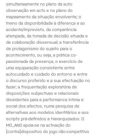
simultaneamente no plano da auto-
observação em acto e no plano do 
mapeamento da situação envolvente; o 
treino da disponibilidade à diferença e ao 
acidente/imprevisto, da comparência 
atempada, da tomada de decisão situada e 
da colaboração dissensual; a transferência 
de protagonismo do sujeito para o 
acontecimento, ou seja, a prática co-
passionada da presença; o exercício de 
uma equiparação consistente entre 
autocuidado e cuidado do entorno e entre 
o discurso proferido e a sua efectuação no 
fazer; a frequentação exploratória de 
disposições subjectivas e relacionais 
dissidentes para a performance íntima e 
social dos afectos, numa pesquisa de 
alternativas aos modelos identitários e aos 
scripts pré-definidos e hierarquizados. O 
MO_AND apoia-se na activação do 
(contra)dispositivo do jogo não-competitivo 