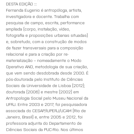
DESTA EDIÇÃO :::
Fernanda Eugenio é antropóloga, artista, 
investigadora e docente. Trabalha com 
pesquisa de campo, escrita, performance 
ampliada (corpo, instalação, vídeo, 
fotografia e proposições urbanas situadas) 
e, sobretudo, com a construção de modos 
de fazer transversais para a composição 
relacional e para a criação por re-
materialização – nomeadamente o Modo 
Operativo AND, metodologia de sua criação, 
que vem sendo desdobrada desde 2000. É 
pós-doutorada pelo Instituto de Ciências 
Sociais da Universidade de Lisboa (2012); 
doutorada (2006) e mestre (2002) em 
Antropologia Social pelo Museu Nacional da 
UFRJ. Entre 2003 e 2017, foi pesquisadora 
associada do CESAP/IUPERJ/UCAM (Rio de 
Janeiro, Brasil) e, entre 2005 e 2012, foi 
professora adjunta do Departamento de 
Ciências Sociais da PUC-Rio. Nos últimos 