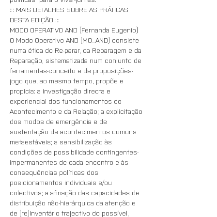
::: MAIS DETALHES SOBRE AS PRÁTICAS 
DESTA EDIÇÃO :::
MODO OPERATIVO AND (Fernanda Eugenio)
O Modo Operativo AND (MO_AND) consiste 
numa ética do Re-parar, da Reparagem e da 
Reparação, sistematizada num conjunto de 
ferramentas-conceito e de proposições-
jogo que, ao mesmo tempo, propõe e 
propicia: a investigação directa e 
experiencial dos funcionamentos do 
Acontecimento e da Relação; a explicitação 
dos modos de emergência e de 
sustentação de acontecimentos comuns 
metaestáveis; a sensibilização às 
condições de possibilidade contingentes-
impermanentes de cada encontro e às 
consequências políticas dos 
posicionamentos individuais e/ou 
colectivos; a afinação das capacidades de 
distribuição não-hierárquica da atenção e 
de (re)inventário trajectivo do possível, 