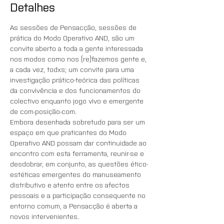
Detalhes
As sessões de Pensacção, sessões de 
prática do Modo Operativo AND, são um 
convite aberto a toda a gente interessada 
nos modos como nos (re)fazemos gente e, 
a cada vez, todxs; um convite para uma 
investigação prático-teórica das políticas 
da convivência e dos funcionamentos do 
colectivo enquanto jogo vivo e emergente 
de com-posição-com.
Embora desenhada sobretudo para ser um 
espaço em que praticantes do Modo 
Operativo AND possam dar continuidade ao 
encontro com esta ferramenta, reunir-se e 
desdobrar, em conjunto, as questões ético-
estéticas emergentes do manuseamento 
distributivo e atento entre os afectos 
pessoais e a participação consequente no 
entorno comum, a Pensacção é aberta a 
novos intervenientes.