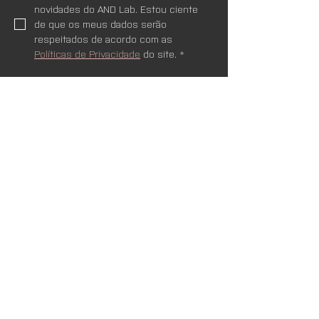
novidades do AND Lab. Estou ciente 
de que os meus dados serão 
respeitados de acordo com as 
Políticas de Privacidade
 do site.
*