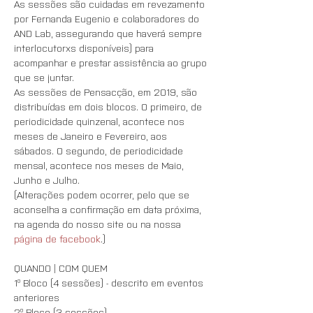
As sessões são cuidadas em revezamento 
por Fernanda Eugenio e colaboradores do 
AND Lab, assegurando que haverá sempre 
interlocutorxs disponíveis) para 
acompanhar e prestar assistência ao grupo 
que se juntar.
As sessões de Pensacção, em 2019, são 
distribuídas em dois blocos. O primeiro, de 
periodicidade quinzenal, acontece nos 
meses de Janeiro e Fevereiro, aos 
sábados. O segundo, de periodicidade 
mensal, acontece nos meses de Maio, 
Junho e Julho.
(Alterações podem ocorrer, pelo que se 
aconselha a confirmação em data próxima, 
na agenda do nosso site ou na nossa 
página de facebook
.)
QUANDO | COM QUEM
1º Bloco (4 sessões) - descrito em eventos 
anteriores
2º Bloco (3 sessões)