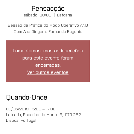
Pensacção
sábado, 08/06
  |  
Latoaria
Sessão de Prática do Modo Operativo AND
Com Ana Dinger e Fernanda Eugenio
Lamentamos, mas as inscrições
para este evento foram
encerradas.
Ver outros eventos
Quando-Onde
08/06/2019, 15:00 – 17:00
Latoaria, Escadas do Monte 9, 1170-252
Lisboa, Portugal