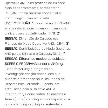
Operativo AND e as práticas de cuidado. 
Mais especificamente, apresentar o 
 MO_AND como recurso conceitual e 
metodológico para o cuidado. 
31/10: 
1° SESSÃO
: Apresentação do MO-AND 
e  sua relação com o campo o campo da 
clínica com a subjetividade.  14/11: 
2° 
SESSÃO
: Dimensão de Cuidado nas 
Práticas do Modo Operativo AND.  28/11: 
3° 
SESSÃO:
 Contribuições do Modo Operativo 
AND para a Clínica e o Cuidado
.
 12/12: 
4° 
SESSÃO:
Diferentes modos do cuidado.
SOBRE O PROGRAMA [under]stANDing:
[under]stANDing é programa de 
investigação-criação continuada que 
suporta o processo anual da Escola do 
Reparar, com Fernanda Eugenio, em 
articulação com o Coletivo AND e 
interlocutorys convidades. Acionamos o 
termo [under]standing em contraposição a 
understanding - em inglês, entender - 