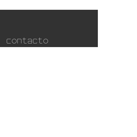
Contacto
Nome
*
Apelido
*
Pronomes
Email
*
Instituição (se houver)