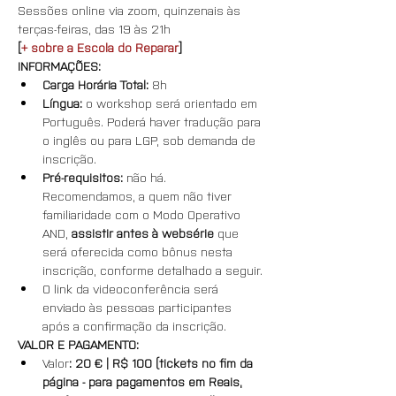
Sessões online via zoom, quinzenais às 
terças-feiras, das 19 às 21h
[
+ sobre a Escola do Reparar
]
INFORMAÇÕES:
Carga Horária Total: 
8h
Língua: 
o workshop será orientado em 
Português. Poderá haver tradução para 
o inglês ou para LGP, sob demanda de 
inscrição.
Pré-requisitos: 
não há. 
Recomendamos, a quem não tiver 
familiaridade com o Modo Operativo 
AND, 
assistir antes à websérie
 que 
será oferecida como bônus nesta 
inscrição, conforme detalhado a seguir.
O link da videoconferência será 
enviado às pessoas participantes 
após a confirmação da inscrição.
VALOR E PAGAMENTO:
Valor
: 20 € | R$ 100 (tickets no fim da 
página - para pagamentos em Reais, 