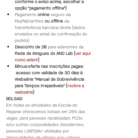
conforme o aviso acima, escolher a 
opção "pagamento offline")
Pagamento 
online
 seguro via 
PayPal/cartões 
ou offline
 via 
transferência bancária direta (dados 
enviados no email de confirmação do 
pedido)
Desconto de 2€ 
para aderentes da
Rede de Amigues do AND Lab [
ver aqui 
como aderir
]
Bônus-oferta nas inscrições pagas: 
 acesso com validade de 30 dias à 
Websérie "Manual de Sobrevivência 
para Tempos Irreparáveis" [
+sobre a 
websérie
]
BOLSAS:
Em todas as atividades da Escola do 
Reparar oferecemos bolsas em 25% das 
vagas, para pessoas racializadas; PCDs 
e/ou outras corporalidades dissidentes; 
pessoas LGBTQIA+; afetadas por 
desigualdades de gênero e/ou classe 