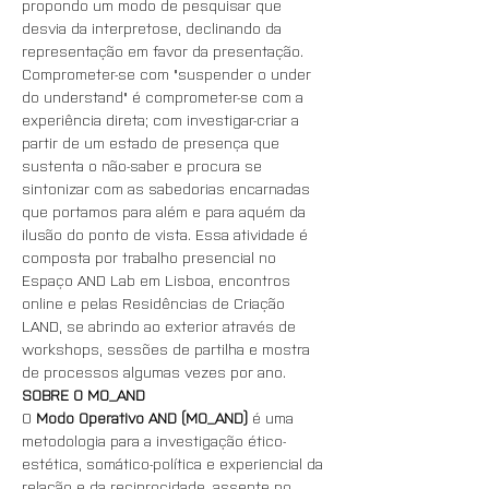
propondo um modo de pesquisar que 
desvia da interpretose, declinando da 
representação em favor da presentação. 
Comprometer-se com "suspender o under 
do understand" é comprometer-se com a 
experiência direta; com investigar-criar a 
partir de um estado de presença que 
sustenta o não-saber e procura se 
sintonizar com as sabedorias encarnadas 
que portamos para além e para aquém da 
ilusão do ponto de vista. Essa atividade é 
composta por trabalho presencial no 
Espaço AND Lab em Lisboa, encontros 
online e pelas Residências de Criação 
LAND, se abrindo ao exterior através de 
workshops, sessões de partilha e mostra 
de processos algumas vezes por ano.
SOBRE O MO_AND
O 
Modo Operativo AND (MO_AND)
 é uma 
metodologia para a investigação ético-
estética, somático-política e experiencial da 
relação e da reciprocidade, assente no 