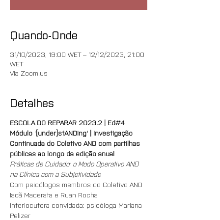
Quando-Onde
31/10/2023, 19:00 WET – 12/12/2023, 21:00
WET
Via Zoom.us
Detalhes
ESCOLA DO REPARAR 2023.2 | Ed#4
Módulo
 '
[under]stANDing' | Investigação 
Continuada do Coletivo AND com partilhas 
públicas ao longo da edição anual
Práticas de Cuidado: o Modo Operativo AND 
na Clínica com a Subjetividade
Com psicólogos membros do Coletivo AND 
Iacã Macerata e Ruan Rocha
Interlocutora convidada: psicóloga Mariana 
Pelizer