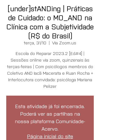
[under]stANDing | Práticas
de Cuidado: o MO_AND na
Clínica com a Subjetividade
(R$ do Brasil)
terça, 31/10
  |  
Via Zoom.us
Escola do Reparar 2023.2 [Ed#4] |
Sessões online via zoom, quinzenais às
terças-feiras | Com psicólogos membros do
Coletivo AND Iacã Macerata e Ruan Rocha +
Interlocutora convidada: psicóloga Mariana
Pelizer
Esta atividade já foi encerrada.
Poderá ver as partilhas na
nossa plataforma Comunidade-
Acervo.
Página inicial do site