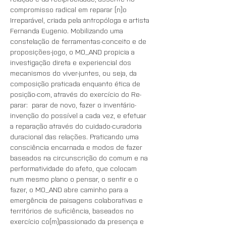
compromisso radical em reparar (n)o 
Irreparável, criada pela antropóloga e artista 
Fernanda Eugenio. Mobilizando uma 
constelação de ferramentas-conceito e de 
proposições-jogo, o MO_AND propicia a 
investigação direta e experiencial dos 
mecanismos do viver-juntes, ou seja, da 
composição praticada enquanto ética de 
posição-com, através do exercício do Re-
parar:  parar de novo, fazer o inventário-
invenção do possível a cada vez, e efetuar 
a reparação através do cuidado-curadoria 
duracional das relações. Praticando uma 
consciência encarnada e modos de fazer 
baseados na circunscrição do comum e na 
performatividade do afeto, que colocam 
num mesmo plano o pensar, o sentir e o 
fazer, o MO_AND abre caminho para a 
emergência de paisagens colaborativas e 
territórios de suficiência, baseados no 
exercício co(m)passionado da presença e 