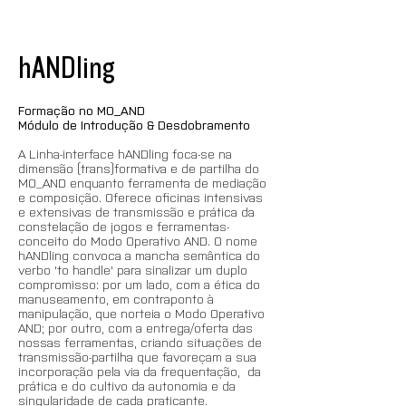
hANDling
Formação no MO_AND
Módulo de Introdução & Desdobramento
A Linha-interface hANDling foca-se na 
dimensão (trans)formativa e de partilha do 
MO_AND enquanto ferramenta de mediação 
e composição. Oferece oficinas intensivas 
e extensivas de transmissão e prática da 
constelação de jogos e ferramentas-
conceito do Modo Operativo AND. O nome 
hANDling convoca a mancha semântica do 
verbo 'to handle' para sinalizar um duplo 
compromisso: por um lado, com a ética do 
manuseamento, em contraponto à 
manipulação, que norteia o Modo Operativo 
AND; por outro, com a entrega/oferta das 
nossas ferramentas, criando situações de 
transmissão-partilha que favoreçam a sua 
incorporação pela via da frequentação,  da 
prática e do cultivo da autonomia e da 
singularidade de cada praticante.