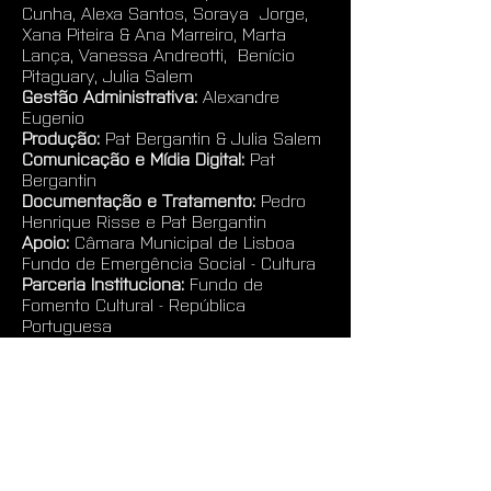
Cunha, Alexa Santos, Soraya  Jorge, 
Xana Piteira & Ana Marreiro, Marta 
Lança, Vanessa Andreotti,  Benício 
Pitaguary, Julia Salem
Gestão Administrativa:
 Alexandre 
Eugenio
Produção:
 Pat Bergantin & Julia Salem
Comunicação e Mídia Digital:
 Pat 
Bergantin
Documentação e Tratamento: 
Pedro 
Henrique Risse e Pat Bergantin
Apoio:
 Câmara Municipal de Lisboa 
Fundo de Emergência Social - Cultura
Parceria Instituciona:
 Fundo de 
Fomento Cultural - República 
Portuguesa
Parceria (Acolhimento):
 ORLA - Eco 
Social Regeneration, Penhas co Arte 
Cooperativa
LINKS RELEVANTES