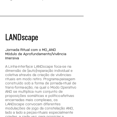
LANDscape
Jornada Ritual com o MO_AND
Módulo de Aprofundamento/Vivência 
Imersiva
A Linha-interface LANDscape foca-se na 
dimensão de (auto)reparação individual e 
coletiva através da criação de vivências-
rituais em modo retiro. Programa-paisagem 
construído sob a forma de jornada-ritual de 
trans-forma-ação, na qual o Modo Operativo 
AND se multiplica num conjunto de 
proposições somáticas e político-afetivas 
encarnadas mais complexas, os 
LANDscape convocam diferentes 
modulações de jogo da constelação AND, 
lado a lado a peças-rituais especialmente 
criadas, a cada vez, para propiciar a 