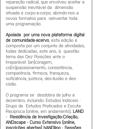
reparação radical, que envolveu aceitar a 
suspensão inevitável da  dimensão 
situada e corpo-a-corpo, abrindo-nos a 
novos formatos para  reinventar toda 
uma programação. 
Apoiada  por uma nova plataforma digital 
de comunidade-acervo
, esta edição é  
composta por um conjunto de atividades, 
todas dedicadas, este ano, à  questão-
tema das Dez Posições ante o 
Irreparável: (an)coragem,  
co(m)passionamento, consistência, 
comparência, firmeza, franqueza,  
suficiência, justeza, des-ilusão e des-
cisão.
O programa se  desdobra de julho a 
dezembro, incluindo: Estudos Indóceis - 
Grupo de  Estudos Praticados e Escuta 
Recíproca (online, em andamento); 
LAND 
-  Residência de Investigação-Criação, 
ANDscape - Curso Extensivo (online,  
inscrições abertas) hANDling - Sessões 