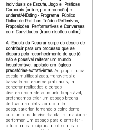
Individuais de Escuta, Jogo e  Práticas 
Corporais (online, por marcação) e 
understANDding - Programa  Público 
Online de Partilhas Teórico-Reflexivas, 
Proposições  Performativas e Conversas 
com Convidades (transmissões online).
A  Escola do Reparar surge do desejo de 
contribuir para um processo que se  
dispara pelo reconhecimento de que já 
não é possível reiterar um mundo  
insustentável, apoiado em lógicas 
predatórias-extrativistas. 
Ao propor  uma 
escola multilocalizada, transversal e 
baseada em saberes praticados,  a 
conectar realidades e corpos 
diversamente afetados pelo Irreparável,  
pretendemos criar um espaço-brecha 
dedicado a coletivizar o ato de  
pesquisar-criar, tornando-o coincidente 
com os atos de viver-habitar e  relacionar-
performar. Um espaço para o entre-ter - 
o termo-nos  reciprocamente umes a 