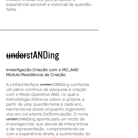
experiência sensível e vivencial da questão-
tema.
under
stANDing
Investigação-Criação com o MO_AND
Módulo-Residência de Criação
A Linha-interface 
under
stANDing conforma 
um plano contínuo de pesquisa e criação 
com o Modo Operativo AND, no qual a 
metodologia dobra-se sobre si própria, a 
partir de uma questão-tema a cada ano, 
mantendo-se assim enquanto organismo 
vivo em constante (re)formulação. O nome 
under
stANDing aponta para um modo de 
investigar-criar que desvia da interpretose 
e da representação, comprometendo-se 
com a experiência direta, a sustentação do 