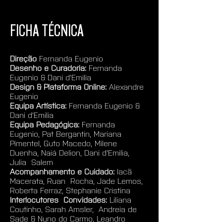
FICHA TÉCNICA
Direção 
Fernanda Eugenio
Desenho e Curadoria:
 Fernanda 
Eugenio & Dani d'Emilia
Design & Plataforma Online:
 Alexandre 
Eugenio
Equipa Artística:
 Fernanda Eugenio & 
Dani d'Emilia
Equipa Pedagógica:
 Fernanda 
Eugenio, Pat Bergantin, Mariana  
Pimentel, Guto Macedo, Milene 
Duenha, Naiá Delion, Dani d'Emilia, 
Julia  Salem
Acompanhamento e Cuidado:
 Iacã 
Macerata, Ruan  Rocha, Jade Lemos, 
Roberta Ferraz, Stephanie Cristina
Interlocutores  Convidades:
 Liliana 
Coutinho, Sarah Amsler,  Andreia de 
Sade & Nuno do Carmo, Leandro 