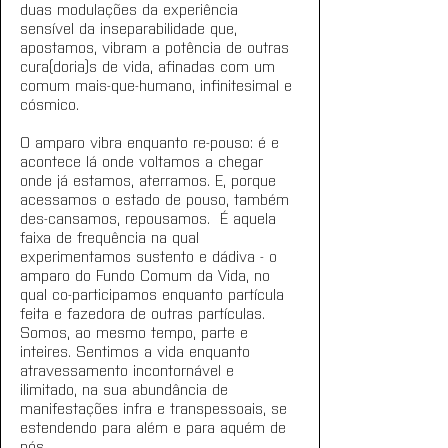
duas modulações da experiência 
sensível da inseparabilidade que, 
apostamos, vibram a potência de outras 
cura(doria)s de vida, afinadas com um 
comum mais-que-humano, infinitesimal e 
cósmico.
O amparo vibra enquanto re-pouso: é e 
acontece lá onde voltamos a chegar 
onde já estamos, aterramos. E, porque 
acessamos o estado de pouso, também 
des-cansamos, repousamos.  É aquela 
faixa de frequência na qual 
experimentamos sustento e dádiva - o 
amparo do Fundo Comum da Vida, no 
qual co-participamos enquanto partícula 
feita e fazedora de outras partículas. 
Somos, ao mesmo tempo, parte e 
inteires. Sentimos a vida enquanto 
atravessamento incontornável e 
ilimitado, na sua abundância de 
manifestações infra e transpessoais, se 
estendendo para além e para aquém de 
nós.