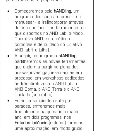
Começaremos pelo 
hANDling
, um 
programa dedicado a oferecer e a 
manusear - a (re)incorporar através 
do uso contínuo - as ferramentas de 
que dispomos no AND Lab: o Modo 
Operativo AND e as práticas 
corporais e de cuidado do Coletivo 
AND (abril a julho).
A seguir, no programa 
stANDing
, 
partilharemos as novas ferramentas 
que andam a surgir no plano das 
nossas investigações-criações em 
processo, em workshops dedicados 
às três diretrizes do AND Lab: o 
AND Soma, o AND Terra e o AND 
Cuidado (setembro).
Então, já suficientemente pré-
parades, entraremos mais 
frontalmente na questão-tema do 
ano, em dois programas: nos 
Estudos Indóceis
 (outubro) faremos 
uma aproximação, em modo grupo 