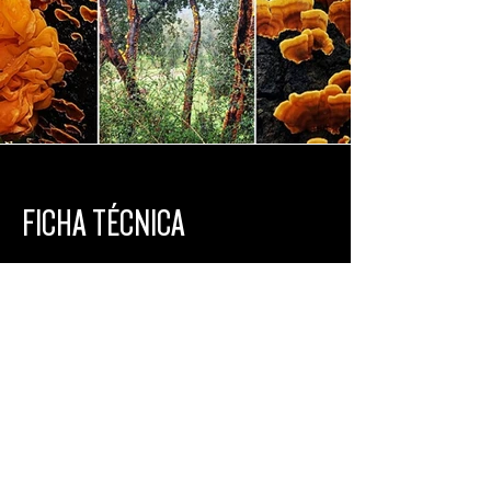
FICHA TÉCNICA
Direção:
 Fernanda Eugenio
Desenho, Curadoria e Formulação 
Conceitual:
 Fernanda Eugenio
Equipa Pedagógica:
 Fernanda 
Eugenio, Guto Macedo, Iacã Macerata, 
Manoela Rangel, Mariana Pimentel, 
Milene Duenha, Naiá Delion, Pat 
Bergantin, Ruan Rocha