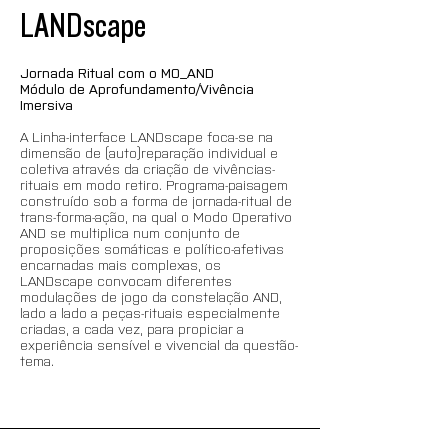
LANDscape
Jornada Ritual com o MO_AND
Módulo de Aprofundamento/Vivência 
Imersiva
A Linha-interface LANDscape foca-se na 
dimensão de (auto)reparação individual e 
coletiva através da criação de vivências-
rituais em modo retiro. Programa-paisagem 
construído sob a forma de jornada-ritual de 
trans-forma-ação, na qual o Modo Operativo 
AND se multiplica num conjunto de 
proposições somáticas e político-afetivas 
encarnadas mais complexas, os 
LANDscape convocam diferentes 
modulações de jogo da constelação AND, 
lado a lado a peças-rituais especialmente 
criadas, a cada vez, para propiciar a 
experiência sensível e vivencial da questão-
tema.