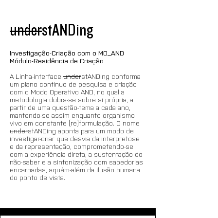
under
stANDing
Investigação-Criação com o MO_AND
Módulo-Residência de Criação
A Linha-interface 
under
stANDing conforma 
um plano contínuo de pesquisa e criação 
com o Modo Operativo AND, no qual a 
metodologia dobra-se sobre si própria, a 
partir de uma questão-tema a cada ano, 
mantendo-se assim enquanto organismo 
vivo em constante (re)formulação. O nome 
under
stANDing aponta para um modo de 
investigar-criar que desvia da interpretose 
e da representação, comprometendo-se 
com a experiência direta, a sustentação do 
não-saber e a sintonização com sabedorias 
encarnadas, aquém-além da ilusão humana 
do ponto de vista.