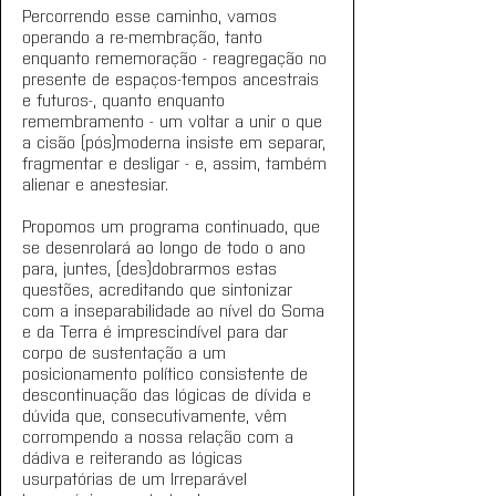
Percorrendo esse caminho, vamos 
operando a re-membração, tanto 
enquanto rememoração - reagregação no 
presente de espaços-tempos ancestrais 
e futuros-, quanto enquanto 
remembramento - um voltar a unir o que 
a cisão (pós)moderna insiste em separar, 
fragmentar e desligar - e, assim, também 
alienar e anestesiar.
Propomos um programa continuado, que 
se desenrolará ao longo de todo o ano 
para, juntes, (des)dobrarmos estas 
questões, acreditando que sintonizar 
com a inseparabilidade ao nível do Soma 
e da Terra é imprescindível para dar 
corpo de sustentação a um 
posicionamento político consistente de 
descontinuação das lógicas de dívida e 
dúvida que, consecutivamente, vêm 
corrompendo a nossa relação com a 
dádiva e reiterando as lógicas 
usurpatórias de um Irreparável 