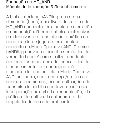
Formação no MO_AND
Módulo de Introdução & Desdobramento
A Linha-interface hANDling foca-se na 
dimensão (trans)formativa e de partilha do 
MO_AND enquanto ferramenta de mediação 
e composição. Oferece oficinas intensivas 
e extensivas de transmissão e prática da 
constelação de jogos e ferramentas-
conceito do Modo Operativo AND. O nome 
hANDling convoca a mancha semântica do 
verbo 'to handle' para sinalizar um duplo 
compromisso: por um lado, com a ética do 
manuseamento, em contraponto à 
manipulação, que norteia o Modo Operativo 
AND; por outro, com a entrega/oferta das 
nossas ferramentas, criando situações de 
transmissão-partilha que favoreçam a sua 
incorporação pela via da frequentação,  da 
prática e do cultivo da autonomia e da 
singularidade de cada praticante.