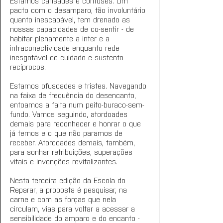
Estamos cansades e confuses. Um 
pacto com o desamparo, tão involuntário 
quanto inescapável, tem drenado as 
nossas capacidades de co-sentir - de 
habitar plenamente a inter e a 
intraconectividade enquanto rede 
inesgotável de cuidado e sustento 
recíprocos.
Estamos ofuscades e tristes. Navegando 
na faixa de frequência do desencanto, 
entoamos a falta num peito-buraco-sem-
fundo. Vamos seguindo, atordoades 
demais para reconhecer e honrar o que 
já temos e o que não paramos de 
receber. Atordoades demais, também, 
para sonhar retribuições, superações 
vitais e invenções revitalizantes.
Nesta terceira edição da Escola do 
Reparar, a proposta é pesquisar, na 
carne e com as forças que nela 
circulam, vias para voltar a acessar a 
sensibilidade do amparo e do encanto - 