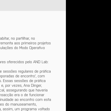
tar, no partilhar, no 
remonta aos primeiros projetos 
mulações do Modo Operativo 
ares oferecidos pelo AND Lab:
e sessões regulares de prática 
mporadas de encontro', com 
s. Essas sessões de prática 
, por vezes, Ana Dinger, 
cal, assegurando que haveria 
nsacção era o de funcionar 
inuidade ao encontro com esta 
entes do manuseamento, 
ra, assim, um programa voltado 