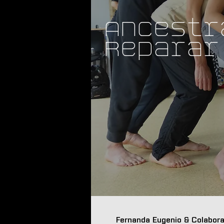
Ancestr
Reparar
Fernanda Eugenio & Colabor