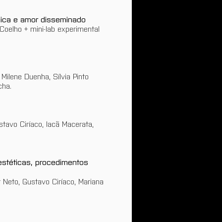
lógica e amor disseminado
 Coelho + mini-lab experimental 
Milene Duenha, Sílvia Pinto 
cha.
tavo Ciríaco, Iacã Macerata, 
estéticas, procedimentos 
 Neto, Gustavo Ciríaco, Mariana 