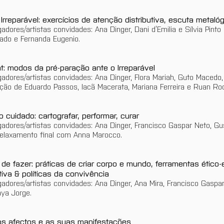
o Irreparável: exercícios de atenção distributiva, escuta meta
dores/artistas convidades: Ana Dinger, Dani d’Emilia e Sílvia Pinto
nado e Fernanda Eugenio.
t: modos da pré-paração ante o Irreparável
dores/artistas convidades: Ana Dinger, Flora Mariah, Guto Macedo, 
ução de Eduardo Passos, Iacã Macerata, Mariana Ferreira e Ruan Ro
 cuidado: cartografar, performar, curar
adores/artistas convidades: Ana Dinger, Francisco Gaspar Neto, Gus
e relaxamento final com Anna Marocco.
 de fazer: práticas de criar corpo e mundo, ferramentas ético-
iva & políticas da convivência
adores/artistas convidades: Ana Dinger, Ana Mira, Francisco Gaspar
aya Jorge.
: os afectos e as suas manifestações