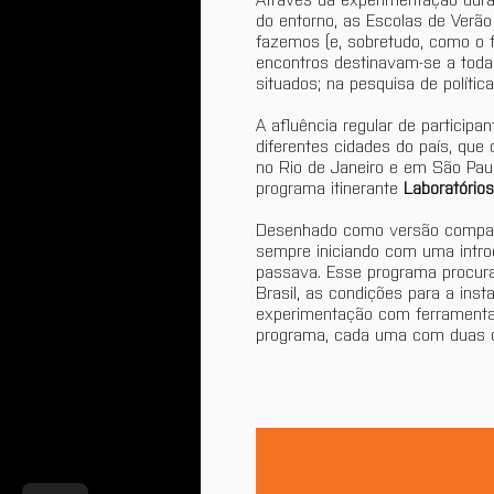
do entorno, as Escolas de Verã
fazemos (e, sobretudo, como o f
encontros destinavam-se a toda 
situados; na pesquisa de polític
A afluência regular de participa
diferentes cidades do país, que
no Rio de Janeiro e em São Paulo
programa itinerante 
Laboratórios
Desenhado como versão compact
sempre iniciando com uma intr
passava. Esse programa procurav
Brasil, as condições para a ins
experimentação com ferramentas 
programa, cada uma com duas ou 