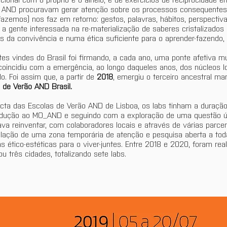
o AND procuravam gerar atenção sobre os processos consequentes 
azemos) nos faz em retorno: gestos, palavras, hábitos, perspectiv
a gente interessada na re-materialização de saberes cristalizados
as da convivência e numa ética suficiente para o aprender-fazendo, a
ntes vindes do Brasil foi firmando, a cada ano, uma ponte afetiva m
 coincidiu com a emergência, ao longo daqueles anos, dos núcleos l
. Foi assim que, a partir de 
2018
, emergiu o terceiro ancestral ma
 de Verão AND Brasil.
a das Escolas de Verão AND de Lisboa, os labs tinham a duração
odução ao MO_AND e seguindo com a exploração de uma questão ún
a reinventar, com colaboradores locais e através de várias parcer
talação de uma zona temporária de atenção e pesquisa aberta a to
ético-estéticas para o viver-juntes. Entre 2018 e 2020, foram real
três cidades, totalizando sete labs.   