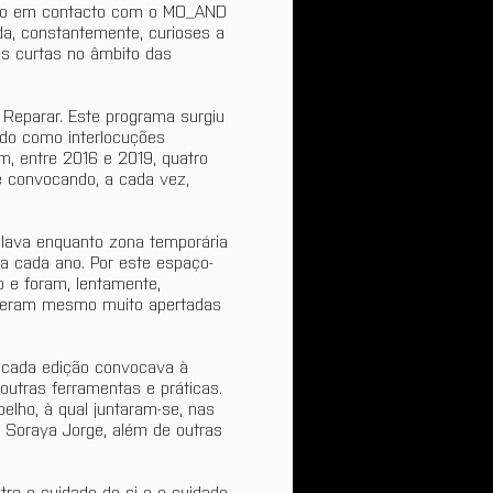
ado em contacto com o MO_AND 
da, constantemente, curioses a 
s curtas no âmbito das 
 Reparar. Este programa surgiu 
ndo como interlocuções 
m, entre 2016 e 2019, quatro 
e convocando, a cada vez, 
alava enquanto zona temporária 
 a cada ano. Por este espaço-
 e foram, lentamente, 
ão eram mesmo muito apertadas 
 cada edição convocava à 
utras ferramentas e práticas. 
elho, à qual juntaram-se, nas 
 Soraya Jorge, além de outras 
tre o cuidado de si e o cuidado 