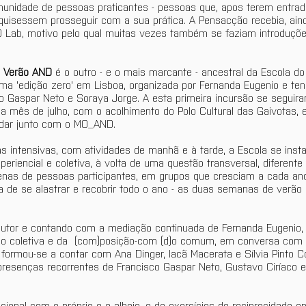
munidade de pessoas praticantes - pessoas que, apos terem entr
quisessem prosseguir com a sua prática. A Pensacção recebia, ain
D Lab, motivo pelo qual muitas vezes também se faziam introduçõe
e Verão AND
 é o outro - e o mais marcante - ancestral da Escola do
uma 'edição zero' em Lisboa, organizada por Fernanda Eugenio e te
o Gaspar Neto e Soraya Jorge. A esta primeira incursão se seguira
a mês de julho, com o acolhimento do Polo Cultural das Gaivotas, 
ndar junto com o MO_AND.
intensivas, com atividades de manhã e à tarde, a Escola se inst
eriencial e coletiva, à volta de uma questão transversal, diferente
nas de pessoas participantes, em grupos que cresciam a cada ano
va de se alastrar e recobrir todo o ano - as duas semanas de ver
tor e contando com a mediação continuada de Fernanda Eugenio,
ão coletiva e da  (com)posição-com (d)o comum, em conversa com o
formou-se a contar com Ana Dinger, Iacã Macerata e Sílvia Pinto Co
presenças recorrentes de Francisco Gaspar Neto, Gustavo Ciríaco e
onal com o próprio e o alheio, e de exercícios de reciprocidade en