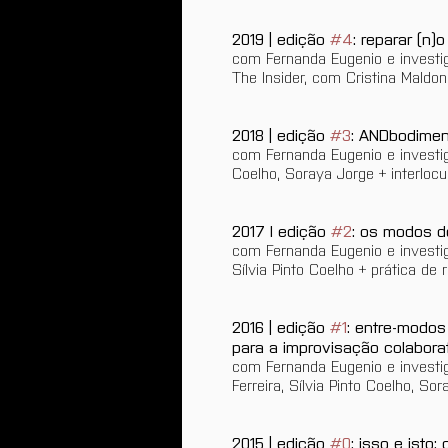
2019 | edição 
#4
: reparar (n)
com Fernanda Eugenio e investiga
The Insider, com Cristina Maldo
2018 | edição 
#3
: ANDbodimen
com Fernanda Eugenio e investiga
Coelho, Soraya Jorge + interloc
2017 I edição 
#2
: os modos do
com Fernanda Eugenio e investig
Sílvia Pinto Coelho + prática d
2016 | edição 
#1
: entre-modos
para a improvisação colaborat
com Fernanda Eugenio e investig
Ferreira, Sílvia Pinto Coelho, Sor
2015 | edição 
#0
: isso e isto