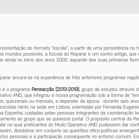
orientação do formato "escola", a partir de uma persistência no habi
os mundos possíveis, a Escola do Reparar é um sonho antigo, que 
o ainda no início dos anos 2000, aquando das suas primeiras for
parar ancora-se na experiência de três anteriores programas regul
s é o programa 
Pensacção (2013-2019)
, grupo de estudos através d
rativo AND, que integrou a nossa programação sob a forma de 'te
is, quinzenais ou mensais, a depender da época - durante seis ano
ecidas tanto na sede em Lisboa, orientadas por Fernanda Eugenio e
na Espanha, cuidadas pelas pessoas integrantes da coordenação lo
mento ao grupo que se quisesse juntar. O propósito central da Pe
ular no qual praticantes do Modo Operativo AND pudessem dar cont
e, assim, desdobrar em conjunto as questões ético-políticas emerg
 afetos pessoais e a participação consequente no entorno comum. E