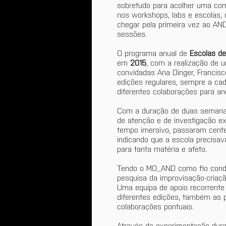
sobretudo para acolher uma co
nos workshops, labs e escolas, 
chegar pela primeira vez ao AN
sessões. 
O programa anual de 
Escolas d
em 
2015
, com a realização de 
convidadas Ana Dinger, Francisc
edições regulares, sempre a cad
diferentes colaborações para a
Com a duração de duas semanas 
de atenção e de investigação exp
tempo imersivo, passaram cente
indicando que a escola precisa
para tanta matéria e afeto.
Tendo o MO_AND como fio condu
pesquisa da improvisação-criaç
Uma equipa de apoio recorrente 
diferentes edições, também as 
colaborações pontuais.
Através da experimentação duraci