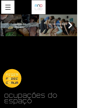
Escola do
Ancestrais da
Reparar
Escola
Ocupações do
Espaço