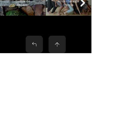
Escola do
Ancestrais da
Reparar
Escola
Contacto
Nome
*